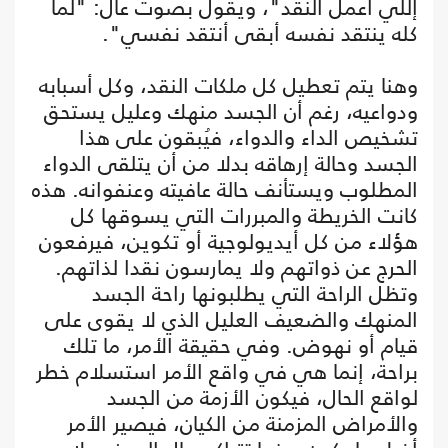
إللي أعمل النقد"، ويقول بصوت عال: "لما
كله ينتقد نفسه أبقى أنتقد نفسي".
وهنا يتم تعطيل كل ملكات النقد، وكل أسبابه
ودواعيه، رغم أن الجسد منهك وعليل يستحق
تشخيص الداء والدواء، فيُبقون على هذا
الجسد وحالة إرهاقه بدلا من أن يتلقى الدواء
المطلوب ويستأنف حالة عافيته وعنفوانه. هذه
كانت الخريطة والمبررات التي يسوقها كل
هؤلاء من كل أيديولوجية أو تكوين، فيرفعون
الحرج عن ذواتهم ولا يمارسون نقدا لذاتهم.
وتظل الراحة التي يطلبونها راحة الجسد
المنهك والضعيف العليل الذي لا يقوى على
قيام أو نهوض. وفي حقيقة الأمر، ما تلك
براحة، إنما هي في واقع الأمر استسلام خطر
لواقع الحال، فيكون الأزمة من الجسد
والأمراض المزمنة من الكيان، فيصير الأمر