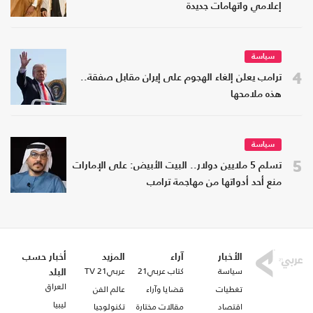
إعلامي واتهامات جديدة
سياسة
4
ترامب يعلن إلغاء الهجوم على إيران مقابل صفقة..
هذه ملامحها
سياسة
5
تسلم 5 ملايين دولار.. البيت الأبيض: على الإمارات
منع أحد أدواتها من مهاجمة ترامب
الأخبار
آراء
المزيد
أخبار حسب
سياسة
كتاب عربي21
عربي21 TV
البلد
العراق
تغطيات
قضايا وآراء
عالم الفن
ليبيا
اقتصاد
مقالات مختارة
تكنولوجيا