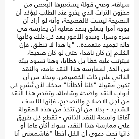
سياقه، وهي قولة يستعيرها البعض من
مخزون التراث الذي يخرج عند الطلب ليؤكد أن
النصيحة ليست كالفضيحة، وأنه لو أراد أن
يوجه أمرا يتعلق بنقد فعليه أن يمارسه في
سره وسرا. وتبدو الأمور بعد كل ذلك وكأنها
حالة تجميد متعمدة.. "يا هذا لا تنطق، فإن
الكلام إن كان ناقدا، حتى لو كان صحيحا،
فيترتب عليه خطأ بل خطايا، وهنا تسود بيئة
من الحذر لممارسة هذا النقد عامة، والنقد
الذاتي على ذات الخصوص. وبدلا من أن
تكون مقولة "كلنا أخطأنا" مدخلا لأن تٌشرع كل
أبواب النقد واضحة وشاملة، وتقدم هذا النقد
من أجل الاصلاح والتصحيح، فإنها للأسف
الشديد - بدلا من أن تتخذ من هذه المقولة
آفاقا واسعة للنقد الذاتي - تقطع كل طريق
على ممارسة هذا النقد، سواء أكان عاما أو
ذاتيا تحت دعوى أن الكل أخطأ "فاشمعنى أنا