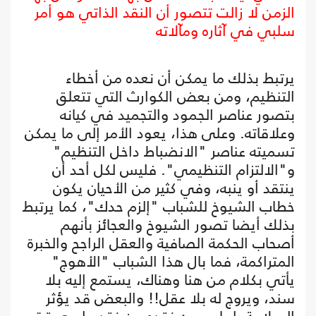
الزمن لا زالت تتصور أن النقد الذاتي هو أمر
سلبي في آثاره ومآلاته
يرتبط بذلك ما يمكن أن نعده من أخطاء
التنظيم، ومن بعض الكوارث التي تتعلق
بتصور عناصر الجمود والتجميد في كيانه
وعلاقاته. وعلى هذا، يعود الأمر إلى ما يمكن
تسميته عناصر "الانضباط داخل التنظيم"
و"الالتزام التنظيمي". فليس لكل أحد أن
ينتقد أو ينبه، وفي كثير من الأحيان يكون
خطاب الشيوخ للشباب "إلزم حدك"، كما يرتبط
بذلك أيضا تصور الشيوخ والعجائز بأنهم
أصحاب الحكمة الصافية والعقل الراجح والخبرة
المتراكمة، فما بال هذا الشباب "الأهوج"
يأتي بكلام من هنا وهناك، يستمع إليه بلا
سند، ويروج له بلا عقل!! والبعض قد يؤثر