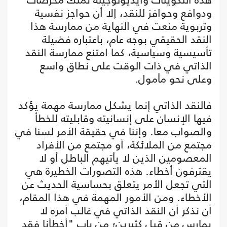
ودوافع وحوافز للنقد، إلا أن حواجز نفسية
وتربوية منعت في النهاية من ممارسة هذا
النقد الحقيقي بوجه عام، باعتباره فضيلة
تأسيسية وسياسية، كما امتنع ممارسة النقد
الذاتي في ذات الوقت على نطاق واسع
وعلى نحو مأمول.
فالنقد الذاتي إنما يشكل ممارسة مهمة يؤكد
فيها الإنسان على إنسانيته وقابليته للخطأ
والصواب معا. وإننا في حقيقة الأمر لسنا في
مجتمع من الملائكة، أو مجتمع من الأفراد
المعصومين الذين لا يأتيهم الباطل أو لا
يقترفون أخطاء. هذه التصورات الخطيرة هي
التي تجعل الأمر يتعلق بحساسية الحديث عن
الأخطاء. ومن الأمور المهمة في هذا المقام،
أن نذكر أن النقد الذاتي في غالب أمره لا
يمارس من قبل كثيرين؛ من باب "أخطأنا فقد