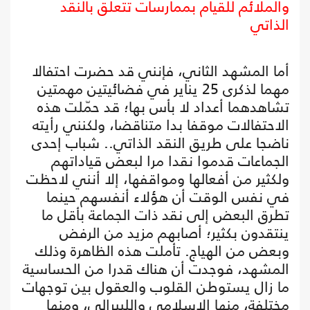
والملائم للقيام بممارسات تتعلق بالنقد
الذاتي
أما المشهد الثاني، فإنني قد حضرت احتفالا
مهما لذكرى 25 يناير في فضائيتين مهمتين
تشاهدهما أعداد لا بأس بها؛ قد حمّلت هذه
الاحتفالات موقفا بدا متناقضا، ولكنني رأيته
ناضجا على طريق النقد الذاتي.. شباب إحدى
الجماعات قدموا نقدا مرا لبعض قياداتهم
ولكثير من أفعالها ومواقفها، إلا أنني لاحظت
في نفس الوقت أن هؤلاء أنفسهم حينما
تطرق البعض إلى نقد ذات الجماعة بأقل ما
ينتقدون بكثير؛ أصابهم مزيد من الرفض
وبعض من الهياج. تأملت هذه الظاهرة وذلك
المشهد، فوجدت أن هناك قدرا من الحساسية
ما زال يستوطن القلوب والعقول بين توجهات
مختلفة، منها الإسلامي والليبرالي، ومنها