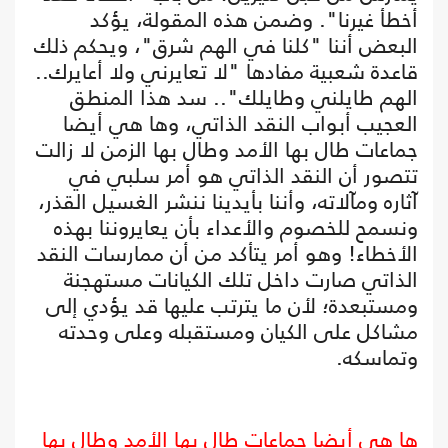
أخطأ غيرنا". وضمن هذه المقولة، يؤكد
البعض أننا "كلنا في الهم شرق"، ويحكم ذلك
قاعدة شعبية مفادها "لا تعايرني ولا أعايرك..
الهم طايلني وطايلك".. سد هذا المنطق
العجيب أبواب النقد الذاتي، وها هي أيضا
جماعات طال بها الأمد وطال بها الزمن لا زالت
تتصور أن النقد الذاتي هو أمر سلبي في
آثاره ومآلاته، وأننا بأيدينا ننشر الغسيل القذر،
ونسمح للخصوم والأعداء بأن يعايروننا بهذه
الأخطاء! وهو أمر يتأكد من أن ممارسات النقد
الذاتي صارت داخل تلك الكيانات مستهجنة
ومستبعدة؛ لأن ما يترتب عليها قد يؤدي إلى
مشاكل على الكيان ومستقبله وعلى وحدته
وتماسكه.
ها هي أيضا جماعات طال بها الأمد وطال بها