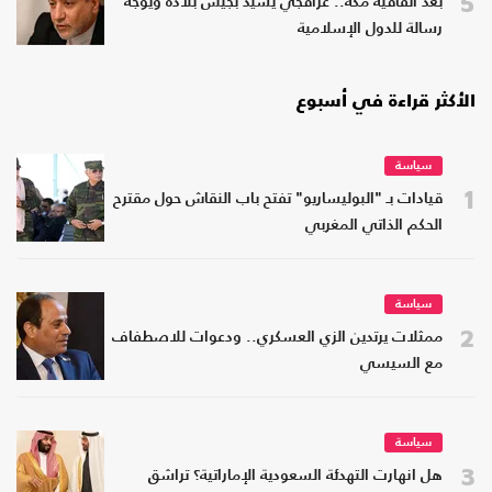
5
بعد اتفاقية مكة.. عراقجي يشيد بجيش بلاده ويوجه
رسالة للدول الإسلامية
الأكثر قراءة في أسبوع
سياسة
1
قيادات بـ "البوليساريو" تفتح باب النقاش حول مقترح
الحكم الذاتي المغربي
سياسة
2
ممثلات يرتدين الزي العسكري.. ودعوات للاصطفاف
مع السيسي
سياسة
3
هل انهارت التهدئة السعودية الإماراتية؟ تراشق