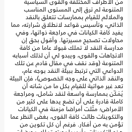
من الأطراف المختلفة والقوى السياسية
المتنوعة لم ترق إلى المستوى المناسب
والملائم للقيام بممارسات تتعلق بالنقد
الذاتي، وتأسيس قواعد لانطلاق شرارته، مما
يفيد كافة الكيانات في مراجعة ذواتها، وفي
محاولات تصحيح مسيرتها. وأقول بحق إن
مدارسة النقد لا تملك قبولا عاما من كافة
الاتجاهات والقوى، ويبدو لي أن لذلك أسبابه
المتنوعة (وقد نقف في مقال قادم عن تلك
الدواعي التي ترتبط ببيئة النقد بوجه عام،
والنقد الذاتي على وجه الخصوص)، فإن البيئة
تعد غير مواتية للقيام بكل ما من شانه أن
يُمَكّن بممارسة واسعة لنقد شامل، ومراجعة
كاملة قادرة على أن تضع يدها على كثير من
الأمراض؛ مثّلت أمراضا مزمنة في الكيانات
والتكوينات طالت كافة القوى، بغض النظر عما
تؤمن به من أفكار. فرغم أن كل تكوين من
هذه التكوينات وأيديولوجيته تملك محرضات