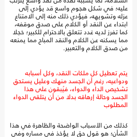
السلامة، لما يسببه نقده من نقد واسع يترتب
عليه؛ في شكل هجوم واسع قد يؤدي إلى
عزله وتشويهه، فيؤدي ذلك منه إلى الامتناع
ابتداء عن النقد أو الكلام على صدق موقفه،
كما تفرز لديه غدد تتعلق بالاحترام للكبير؛ خجلا
مما يسكنه عن الكلام والنقد المباح مما يمنعه
من صدق الكلام والتعبير.
يتم تعطيل كل ملكات النقد، وكل أسبابه
ودواعيه، رغم أن الجسد منهك وعليل يستحق
تشخيص الداء والدواء، فيُبقون على هذا
الجسد وحالة إرهاقه بدلا من أن يتلقى الدواء
المطلوب
كذلك من الأسباب الواضحة والظاهرة في هذا
الشأن؛ هو قول حق لا يؤخذ في مساره وفي