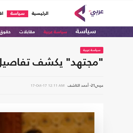
(current)
الرئيسية
سياسة
اق
سياسة
سياسة عربية
مقابلات
حقوق 
سياسة عربية
"مجتهد" يكشف تفاصيل 
عربي21- أحمد الكاشف
17-Oct-17
12:11 AM