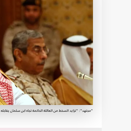
"مجتهد": "تزايد السخط من العائلة الحاكمة تجاه ابن سلمان يقابله ا