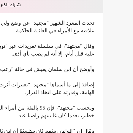
شارك الخبر
تحدث المغرد الشهير "مجتهد" عن وضع ولي ا
علاقته مع الأمراء في العائلة الحاكمة.
وقال "مجتهد"، في سلسلة تغريدات عبر "توي
عليه قبل أيام، إلا أنه لم يصب بأي أذى.
وأوضح أن ابن سلمان يعيش في حالة "رعب"؛
إضافة إلى ما أسماها "مجتهد" "تغييرات أثر
الهامة، وقدرته على اتخاذ القرار.
وبحسب "مجتهد"، فإن 95 با
خطير، بعدما كان غالبيتهم راضيا عنه.
وقال إن "الواعي منهم كان مطمئنا أن ابن نا