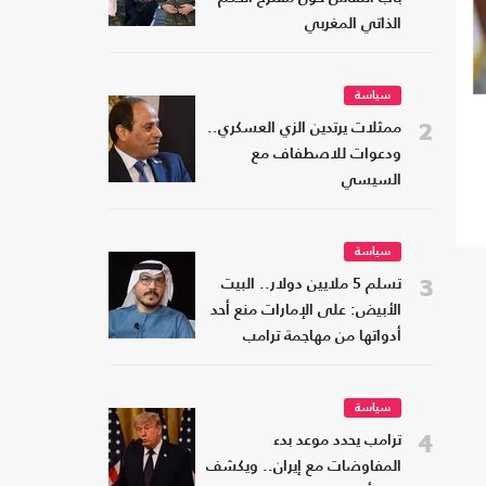
الذاتي المغربي
سياسة
2
ممثلات يرتدين الزي العسكري..
ودعوات للاصطفاف مع
السيسي
سياسة
3
تسلم 5 ملايين دولار.. البيت
الأبيض: على الإمارات منع أحد
أدواتها من مهاجمة ترامب
سياسة
4
ترامب يحدد موعد بدء
المفاوضات مع إيران.. ويكشف