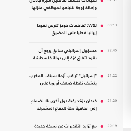
07:51
شهادات تكشف تفاصيل مثيرة لإذلال
وإهانة زوجة نتنياهو لموظفي منزلها
00:13
WSJ: تفاهمات هرمز تكرس نفوذا
إيرانيا فعليا على المضيق
22:45
مسؤول إسرائيلي سابق يرجح أن
يقود اتفاق غزة إلى دولة فلسطينية
21:22
"إسرائيل" تراقب أزمة سبتة.. المغرب
يكشف نقطة ضعف أوروبا على
حدودها مع أفريقيا
21:20
فيدان يؤكد رغبة دول أخرى بالانضمام
إلى اتفاقية مكة للدفاع المشترك
20:19
مع تزايد التقديرات عن نسخة جديدة