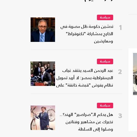
سياسة
1
تدشين حكومة ظل مصرية في
الخارج بمشاركة "تكنوقراط"
ومعارضين
سياسة
2
عبد الرحمن السيد ينتقد غياب
الديمقراطية بمصر: لا أريد تمويل
نظام يفرض "قبضة خانقة" على
شعبه
سياسة
3
هل يحكم الـ"صراصير" الهند؟..
نخبرك عن مشاهير وفنانين
وصلوا إلى السلطة