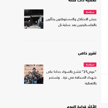
تغطية ذات صلة
سياسة
جيش الاحتلال والمستوطنون ينكّلون
بالفلسطينيين بعد عملية تل
تقرير خاص
سياسة
"عربي21" تتشح بالسواد حدادا على
شهداء الصحافة في غزة.. وتستمر
بالتغطية
الأكثر قراءة اليوم