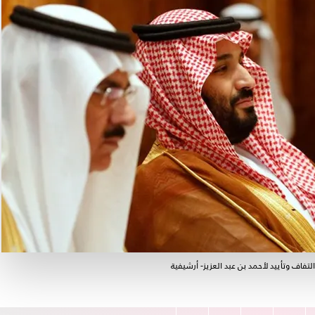
لتفاف وتأييد لأحمد بن عبد العزيز- أرشيفية