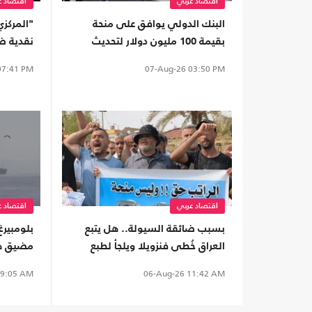
اقتصاد عربي
اقتصاد ع
البنك الدولي يوافق على منحة
"المركز
بقيمة 100 مليون دولار لتحديث
نقدية ضخ
القطاع المالي في سوريا
7:41 PM
07-Aug-26
03:50 PM
اقتصاد عربي
اقتصاد ع
بسبب ضائقة السيولة.. هل يتبع
بلومبيرغ
العراق خُطى فنزويلا ويلجأ لطبع
مضيق هرم
العملة رغم مخاطرها؟
9:05 AM
06-Aug-26
11:42 AM