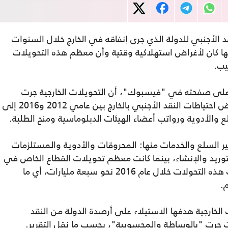
 الأجنبي للدولة الذي جرى إنفاقه في الخارج خلال السنوات
مليار دولار، معظمها كان لأغراض استهلاكية وقتية وأن معظم هذه التحويلات
يب.
 على صفحته في "فيسبوك"، أن التحويلات الخارجية جرت
لصالح القطاعين العام والخاص نتج عنها انخفاض احتياطات النقد الأجنبي بالخارج بين عامي 2012 و2016 إلى
 السلع والخدمات منها: المحروقات والأدوية والمستلزمات
توريد والإنشاء، بينما كانت معظم تحويلات القطاع الخاص في
الأنشطة التجارية بشكل عشوائي، وقد بلغت هذه التحولات خلال عام 2016 نحو سبعة مليارات، أي ما
الخارجية هدفها الاستيلاء على أرصدة الدولة من النقد
ت جرت "بالوساطة والمحسوبية"، بحسب ما نقل التقرير.