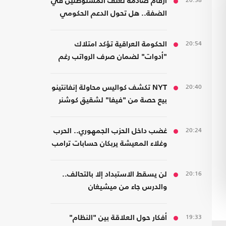
20:58
أرقام صادمة لعنف المستوطنين في
الضفة.. هل تحول الدعم الحكومي
إلى غطاء رسمي؟
20:54
الحكومة العراقية تؤكد امتلاك
"أدوات" لضمان صرف الرواتب رغم
الضغوط المالية
20:40
NYT تكشف كواليس محاولة إنفانتينو
بيع حصة من "فيفا" لشقيق كوشنر
20:24
غضب داخل الحزب الجمهوري.. الحرب
وغلاء المعيشة يربكان حسابات ترامب
20:16
لن يسقط الاستبداد إلا بالتحالف..
والدرس جاء من ميشيغان
19:33
أفكار حول العلاقة بين "النظام"