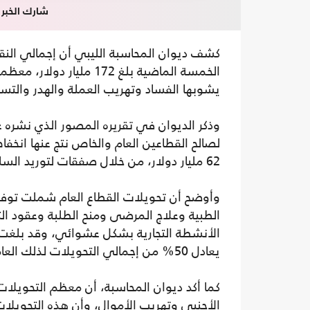
شارك الخبر
كشف ديوان المحاسبة الليبي أن إجمالي النقد
الخمسة الماضية بلغ 172 
يشوبها الفساد وتهريب العملة والهدر والتس
وذكر الديوان في تقريره المصور الذي نشره
62 مليار دولار، من خلال صفقات لتوريد السلع والأدوية ورواتب أعضاء الهيئات الدبلوماسية ومنح الطلبة.
وأوضح أن تحويلات القطاع العام شملت توفير
الطبية وعلاج المرضى ومنح الطلبة وعقود ال
يعادل 50% من إجمالي التحويلات لذلك العام.
كما أكد ديوان المحاسبة، أن معظم التحويلات 
الأجنبي وتهريب الأموال، وأن هذه التحويلا