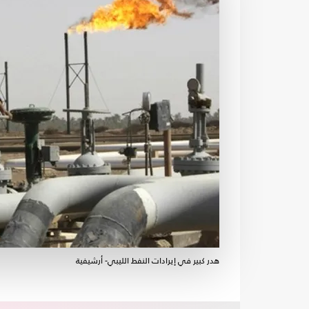
هدر كبير في إيرادات النفط الليبي- أرشيفية