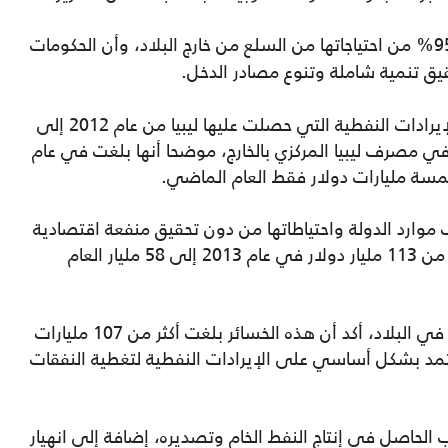
تستورد ما يعادل 95% من احتياجاتها من السلع من خارج البلاد، وأن الحكومات
ق تنمية شاملة وتنوع مصادر الدخل.
ووفقا لتقرير ديوان المحاسبة، فإن إجمالي الإيرادات النفطية التي حصلت عليها ليبيا من عام 2012 إلى
قد أودعت في مصرف ليبيا المركزي بالخارج، موضحا أنها بلغت في عام
موارد الدولة واحتياطاتها من دون تحقيق منفعة اقتصادية
حقيقية، مؤكدا تهاوي احتياطي النقد الأجنبي من 113 مليار دولار في عام 2013 إلى 58 مليار العام
وعن خسائر إغلاق الحقول والموانئ النفطية في البلاد، أكد أن هذه الخسائر بلغت أكثر من 107 مليارات
تمد بشكل أساسي على الإيرادات النفطية لتغطية النفقات
الحاصل في إنتاج النفط الخام وتصديره، إضافة إلى انهيار