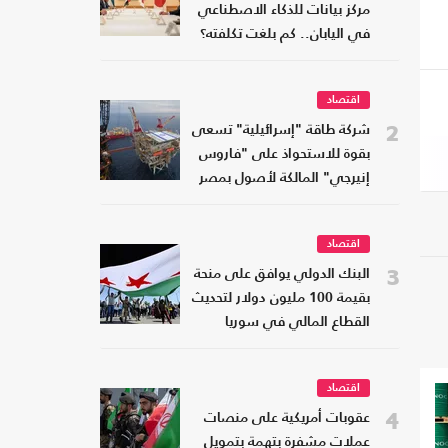
مركز بيانات للذكاء الاصطناعي
في اليابان.. كم بلغت تكلفته؟
اقتصاد
2
شركة طاقة "إسرائيلية" تسعى
بقوة للاستحواذ على "فاروس
إنيرجي" المالكة لأصول بمصر
اقتصاد
3
البنك الدولي يوافق على منحة
بقيمة 100 مليون دولار لتحديث
القطاع المالي في سوريا
اقتصاد
4
عقوبات أمريكية على منصات
عملات مشفرة بتهمة بتمويل