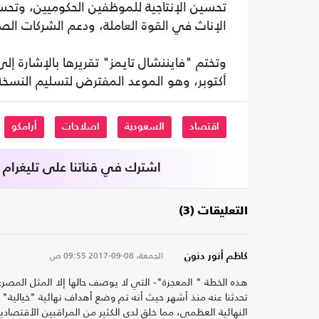
تحسين الإنتاجية للموظفين الحكوميين، وتحس
الإناث في القوة العاملة، ودعم الشركات ال
وتختم "فايننشال تايمز" تقريرها بالإشارة إ
أكتوبر، وهو الموعد المفترض لتسليم النسخة 
اقتصاد
السعودية
اصلاحات
أرامكو
اشترك في قناتنا على تليغرام
التعليقات (3)
الجمعة، 08-09-2017
09:55 ص
كاظم أنور دنون
هذه الخطة " المعجزة"- التي لا يوصف حالها إلا المثل المصري
تحدثنا عنه منذ أشهر حيث أنه تم وضع أهداف نهائية "خيالية"
النهائية العظمى، مما خلق لدى الكثير من المراقبين الأقتصاد