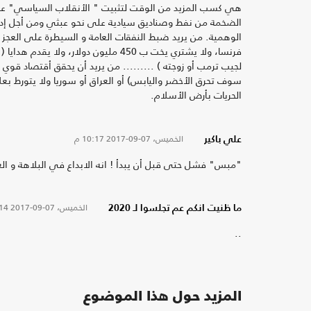
هي كسب المزيد من الوقت لتثبيت " الأنقلاب السياسي" على
الضخمة من نفط وصناديق سيادية على نحو عبثي ومن أجل إدخ
الوهمية. من يريد ضبط النفقات العامة و السيطرة على العجز ب
فرنسا، ولا يشتري يخت ب 450 مليون دول
لجيب ترمب أو زوجته ) ......... من يريد أن يحقق أقتصاد قوي
سوف تحرق الأخضر واليابس) أو العراق أو سوريا ولا يتورط 
الحريات بأرض الأسلام.
الخميس، 07-09-2017
10:17 م
علي باكير
"مبس" فشل حتى قبل أن يبدأ ! انه الابداع في البلاهة و الغ
الخميس، 07-09-2017
:14
ما ظنيت انكم عم تجلسوا لـ 2020
..
المزيد حول هذا الموضوع