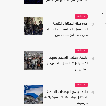
المظلم" من الاتفاق مع حماس
طيء
صحافة
2
هذه خطة الاحتلال الخاصة
لمستقبل الميليشيات المسلحة
في غزة.. أين سيذهبون؟
صحافة
3
وثيقة: مجلس السلام يتعهد
لـ"إسرائيل" بالعمل على تهجير
أهالي غزة
صحافة
4
بالتوازي مع التهديدات الخارجية..
الاحتلال يواجه قنبلة ديموغرافية
موقوتة