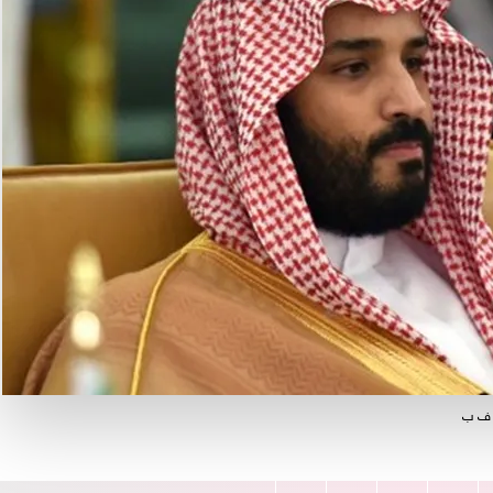
أ ف ب