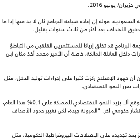
ران/ يونيو 2016.
سعودية، قوله إن إعادة صياغة البرنامج كان لا بد منها إذا ما
 لتحقيق الأهداف بعد أكثر من ثلاث سنوات بقليل.
 البرنامج قد تخلق إرباكا للمستثمرين القلقين من التباطؤ
رات داخل العائلة المالكة، خاصة أن الأمير محمد أخذ مكان ابن
ن جهود الإصلاح ركزت كثيرا على إجراءات توليد الدخل، مثل
ات تعزز النمو الاقتصادي.
وبحسب التقرير، فإن صندوق النقد الدولي يتوقع ألا يزيد النمو الاقتصادي للمملكة على 0.1% هذا العام،
201، حيث يقول مستشار حكومي آخر: "المرونة جيدة، لكن تغيير حدود الأهداف
 بعد تجديده على الإصلاحات البيروقراطية الحكومية، مثل