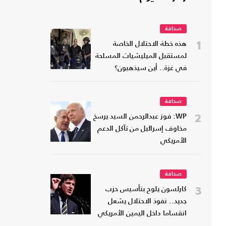
صحافة
1
هذه خطة الاحتلال الخاصة
لمستقبل الميليشيات المسلحة
في غزة.. أين سيذهبون؟
صحافة
2
WP: فوز عبدالرحمن السيد يرسخ
مخاوف إسرائيل من تآكل الدعم
الأمريكي
صحافة
3
كارلسون يلوح بتأسيس حزب
جديد.. نفوذ الاحتلال يشعل
انقساما داخل اليمين الأمريكي