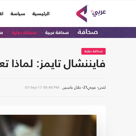
(current)
الرئيسية
سياسة
اق
صحافة
صحافة عربية
صحافة دولية
صح
صحافة دولية
فايننشال تايمز: لماذا 
لندن- عربي21- بلال ياسين
07-Sep-17
09:40 PM