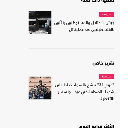
تغطية ذات صلة
سياسة
جيش الاحتلال والمستوطنون ينكّلون
بالفلسطينيين بعد عملية تل
تقرير خاص
سياسة
"عربي21" تتشح بالسواد حدادا على
شهداء الصحافة في غزة.. وتستمر
بالتغطية
الأكثر قراءة اليوم