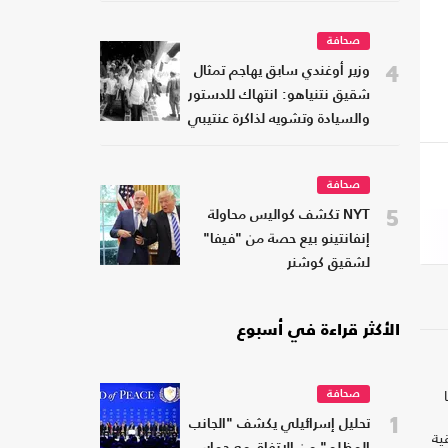
صحافة
4
وزير أوغندي سابق يهاجم تمثال
شقيق نتنياهو: انتهاك للدستور
والسيادة وتشويه لذاكرة عنتيبي
صحافة
5
NYT تكشف كواليس محاولة
إنفانتينو بيع حصة من "فيفا"
لشقيق كوشنر
الأكثر قراءة في أسبوع
صحافة
1
تحليل إسرائيلي يكشف "الجانب
ية