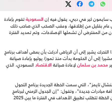
تب سايمون كير في دبي، يقول فيه إن
تقوم بإعادة
السعودية
من عام بقليل من إطلاقها، وعقب الصخب الذي صاحب ذلك
ان من المفترض أن تشملها الإصلاحات، وتم تمديد الفترة
ا التحرك يشير إلى أن الرياض أدركت بأن بعض أهداف برنامج
را إلى أن الحكومة بدأت منذ تموز/ يوليو بإعادة صياغة
ر
لإعادة صياغة
السعودي، الذي
محمد بن سلمان
الاقتصاد
نشال تايمز"، التي سمت الخطة الجديدة برنامج التحول
ية، وإضافة مبادرات جديدة"، وتقول: "إن الجدول الزمني لبرنامج
التحول الوطني سيستمر حتى عام 2020، لكن الخطة تتطلب تطبيق الأهداف في الفترة ما بين 2025