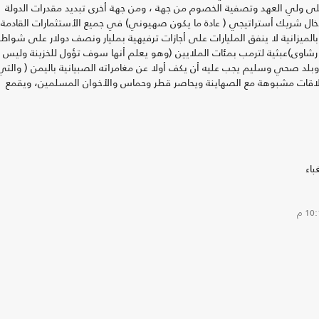
 ولي العهد وتصفية الخصوم من جهة ، ومن جهة أخرى تبديد مقدرات الدولة
ال شريك أستراتيجي ( عادة ما يكون صهيوني) في جميع الأستثمارات القادمة
الميزانية لا ينفق المليارات على أجازات ترفيهية بمليار ونصف دولار على شوا
ار، ولا يقدم هدايا ( رشاوى)عبثية لترمب بمئات الملايين (وهو يعلم أنها سوف تؤول للخزينة وليس
 وبلد صحي وسليم يجب عليه أن يكف أولا عن مغامراته الصبيانية باليمن ( والتي
بعلاقات مشبوهة مع الصهاينة ويحاصر قطر وحماس والأخوان المسلمين، ويقمع
باء
10 م