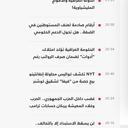
23:29
الدولة العراقية والأمواج
المليشياوية!
20:58
أرقام صادمة لعنف المستوطنين في
الضفة.. هل تحول الدعم الحكومي
إلى غطاء رسمي؟
20:54
الحكومة العراقية تؤكد امتلاك
"أدوات" لضمان صرف الرواتب رغم
الضغوط المالية
20:40
NYT تكشف كواليس محاولة إنفانتينو
بيع حصة من "فيفا" لشقيق كوشنر
20:24
غضب داخل الحزب الجمهوري.. الحرب
وغلاء المعيشة يربكان حسابات ترامب
20:16
لن يسقط الاستبداد إلا بالتحالف..