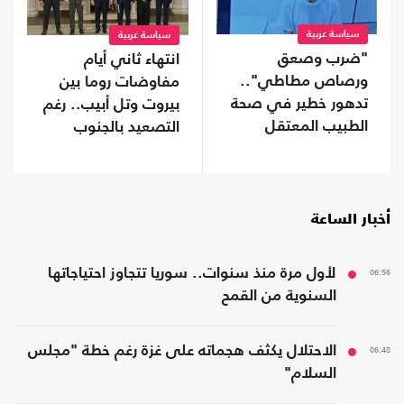
سياسة عربية
سياسة عربية
"ضرب وصعق
انتهاء ثاني أيام
ورصاص مطاطي"..
مفاوضات روما بين
تدهور خطير في صحة
بيروت وتل أبيب.. رغم
الطبيب المعتقل
التصعيد بالجنوب
حسام أبو صفية
أخبار الساعة
06:56
لأول مرة منذ سنوات.. سوريا تتجاوز احتياجاتها
السنوية من القمح
06:48
الاحتلال يكثف هجماته على غزة رغم خطة "مجلس
السلام"