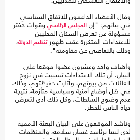
والاعتقال التعسفي للمدنيين.
وقال الأعضاء الداعمون للاتفاق السياسي
في بيانهم: "إن
وقوات حفتر
المجلس الرئاسي
مسؤولة عن تعرض السكان المحليين
للاعتداءات المتكررة عقب ظهور
،
تنظيم الدولة
وذلك بالتغاضي عن مقاومته".
وأضاف واحد وعشرون عضوا موقعا على
البيان، أن تلك الاعتداءات تسببت في نزوح
العائلات من بيوتهم، وأثارت حفيظتهم، وذلك
في ظل أوضاع أمنية وسياسية متأزمة، نتيجة
عدم وضوح السلطات، وكل ذلك أدى لتعرض
حياة الناس للخطر.
وناشد الموقعون على البيان البعثة الأممية
لدى ليبيا برئاسة غسان سلامة، والمنظمات
الدولية العاملة في المجال الحقوقي