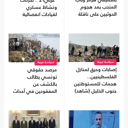
بمضيقي هرمز وباب
"عربي21": تحركات
المندب بعد هجوم
ونشاط عسكري
الحوثيين على ناقلة
لقيادات انفصالية
سعودية
موالية للإمارات في
محافظة نفطية
سياسة عربية
سياسة عربية
إصابات وحرق لمنازل
مرصد حقوقي
الفلسطينيين..
تونسي يطالب
هجمات للمستوطنين
بالكشف عن
جنوب الخليل (شاهد)
المفقودين في أحداث
"سبتة"