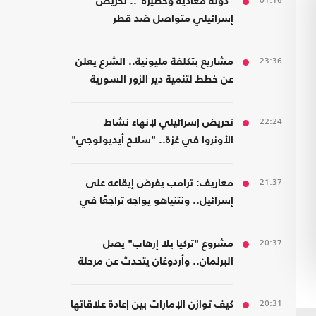
01:16
"دولة معادية وخطيرة".. تحريض
إسرائيلي متواصل ضد قطر
23:36
مشاريع بتكلفة مليونية.. الشرع يعلن
عن خطط لتنمية دير الزور السورية
22:24
تحريض إسرائيلي لإنهاء نشاط
الأونروا في غزة.. "سلاح أيديولوجي"
21:37
معاريف: ترامب يفرض إيقاعه على
إسرائيل.. ونتنياهو يواجه تراجعًا في
هامش القرار
20:37
مشروع "تركيا بلا إرهاب" يصل
البرلمان.. وأردوغان يتحدث عن مرحلة
جديدة
20:31
كيف توازن الإمارات بين إعادة علاقاتها