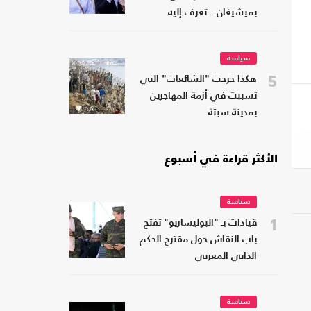
بميشيغان.. تعرف إليه
سياسة
5
هكذا خرجت "الشائعات" التي
تسببت في أزمة المهاجرين
بمدينة سبتة
الأكثر قراءة في أسبوع
سياسة
1
قيادات بـ "البوليساريو" تفتح
باب النقاش حول مقترح الحكم
الذاتي المغربي
سياسة