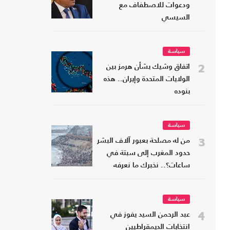
ودعوات للاصطفاف مع
السيسي
سياسة
2
اتفاق وشيك بشأن هرمز بين
الولايات المتحدة وإيران.. هذه
بنوده
سياسة
3
من له مصلحة بعبور آلاف البشر
حدود المغرب إلى سبتة في
ساعات؟.. نخبرك ما نعرفه
سياسة
4
عبد الرحمن السيد يفوز في
انتخابات الديمقراطيين