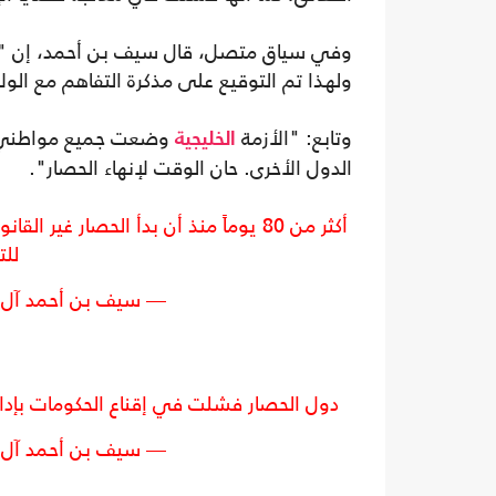
وفي سياق متصل، قال سيف بن أحمد، إن "دو
ولهذا تم التوقيع على مذكرة التفاهم مع الول
وتابع: "الأزمة
وضعت جميع مواطني د
الخليجية
الدول الأخرى. حان الوقت لإنهاء الحصار".
أكثر من 80 يوماً منذ أن بدأ الحصار 
للت
— سيف بن أحمد آل ثاني (@ani
دول الحصار فشلت في إقناع الحكومات بإدانة
— سيف بن أحمد آل ثاني (@ani