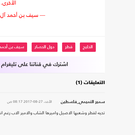
الأخرى. 
— سيف بن أحمد آل ثاني (@ani
الخليج
قطر
دول الحصار
سيف بن أحمد
اشترك في قناتنا على تليغرام
التعليقات (1)
الأحد، 27-08-2017
08:17 ص
سمير التميمي_فلسطين
تحيه لقطر وشعبها الاصيل واميرها الشاب والامير الاب رغم انف 