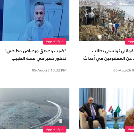
بية
سياسة عربية
قوقي تونسي يطالب
"ضرب وصعق ورصاص مطاطي"..
عن المفقودين في أحداث
تدهور خطير في صحة الطبيب
المعتقل حسام أبو صفقة
06-Aug-26
0
05-Aug-26
10:32 PM
بية
سياسة عربية