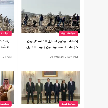
سياسة عربية
سياسة عر
إصابات وحرق لمنازل الفلسطينيين..
مرصد ح
هجمات للمستوطنين جنوب الخليل
بالكشف 
(شاهد)
"سبتة"
1:01 AM
06-Aug-26
01:07 AM
سياسة عربية
سياسة عر