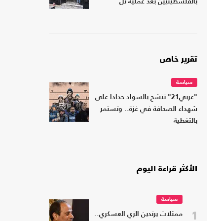
بالفلسطينيين بعد عملية تل
تقرير خاص
سياسة
"عربي21" تتشح بالسواد حدادا على
شهداء الصحافة في غزة.. وتستمر
بالتغطية
الأكثر قراءة اليوم
سياسة
1
ممثلات يرتدين الزي العسكري..