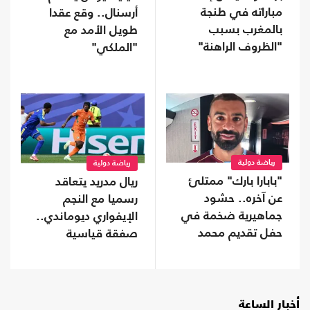
مباراته في طنجة
أرسنال.. وقع عقدا
بالمغرب بسبب
طويل الأمد مع
"الظروف الراهنة"
"الملكي"
رياضة دولية
رياضة دولية
"بابارا بارك" ممتلئ
ريال مدريد يتعاقد
عن آخره.. حشود
رسميا مع النجم
جماهيرية ضخمة في
الإيفواري ديوماندي..
حفل تقديم محمد
صفقة قياسية
صلاح (شاهد)
أخبار الساعة