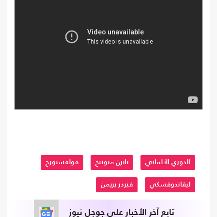
الدوري الألماني
بايرن ميونيخ
فولفسبورج
ليفاندوفسكي
فيردر بريمن
تابع آخر الأخبار على جوجل نيوز