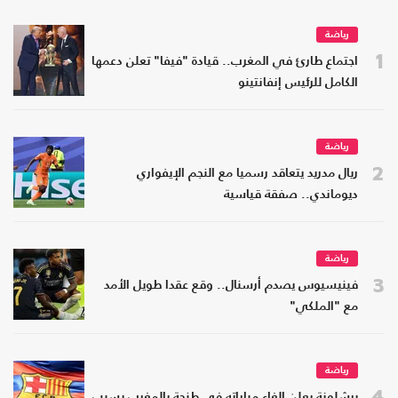
رياضة
1
اجتماع طارئ في المغرب.. قيادة "فيفا" تعلن دعمها
الكامل للرئيس إنفانتينو
رياضة
2
ريال مدريد يتعاقد رسميا مع النجم الإيفواري
ديوماندي.. صفقة قياسية
رياضة
3
فينيسيوس يصدم أرسنال.. وقع عقدا طويل الأمد
مع "الملكي"
رياضة
4
برشلونة يعلن إلغاء مباراته في طنجة بالمغرب بسبب