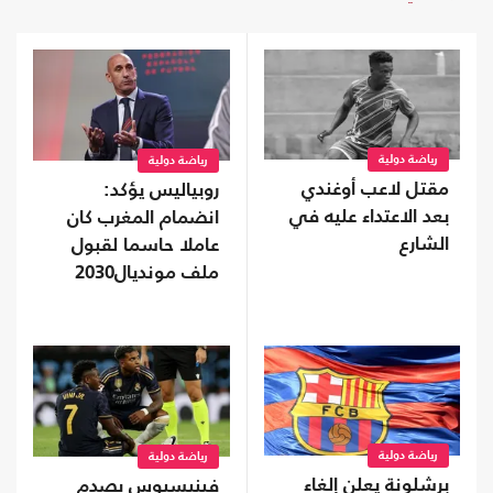
رياضة دولية
رياضة دولية
مقتل لاعب أوغندي
روبياليس يؤكد:
بعد الاعتداء عليه في
انضمام المغرب كان
الشارع
عاملا حاسما لقبول
ملف مونديال2030
رياضة دولية
رياضة دولية
برشلونة يعلن إلغاء
فينيسيوس يصدم