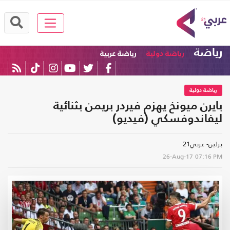
رياضة
رياضة دولية
رياضة عربية
رياضة دولية
بايرن ميونخ يهزم فيردر بريمن بثنائية
ليفاندوفسكي (فيديو)
برلين- عربي21
26-Aug-17
07:16 PM