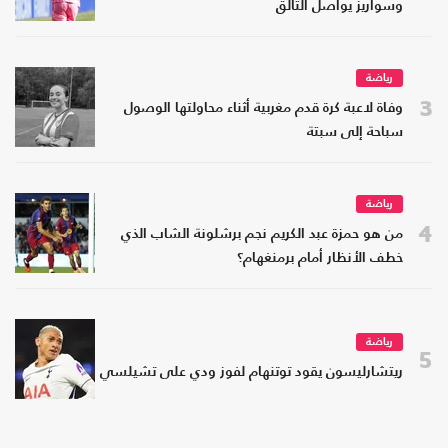
وسواريز يواصل التألق
رياضة
3
وفاة لاعبة كرة قدم مغربية أثناء محاولتها الوصول
سباحة إلى سبتة
رياضة
4
من هو حمزة عبد الكريم نجم برشلونة الشاب الذي
خطف الأنظار أمام برمنغهام؟
رياضة
5
ريتشارليسون يقود توتنهام لفوز ودي على تشيلسي