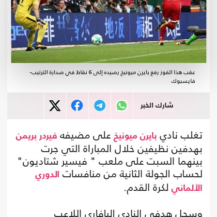
عقب هذا الفوز رفع بايرن ميونيخ رصيده إلى 6 نقاط في صدارة الترتيب-
فايسبوك
شارك الخبر
تغلب نادي
على مضيفه
بايرن ميونيخ
فيردر بريمن
بهدفين نظيفين خلال المباراة التي جرت
بينهما السبت على ملعب " فيسير شتاديون"
لحساب الجولة الثانية من منافسات
الدوري
لكرة القدم.
الألماني
وسجل هدفي النادي البافاري اللاعب