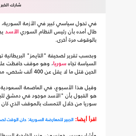
شارك الخبر
في تحول سياسي كبير في الأزمة السورية،
طال أمده بأن رئيس النظام السوري
يجب
الأسد
بالوقوف مرة أخرى.
وبحسب تقرير لصحيفة "التايمز" البريطانية تر
السياسة تجاه
سوريا
الحين قتل ما لا يقل عن 400 ألف شخص، معظمهم من قبل قوات الأسد وحلفائه.
وقيل هذا الأسبوع، في العاصمة السعودية
هو القبول بأن "الأسد موجود في دمشق للبق
سوريا من خلال التمسك بالموقف الذي كان عل
اقرأ أيضا:
الجبير للمعارضة السورية: حان الوقت لصي
وأشار بوريس جونسون، وزير الخارجية البريطا