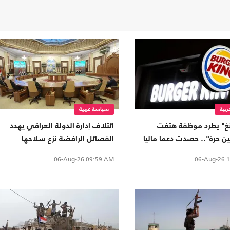
بية
سياسة عربية
ينغ" يطرد موظفة هتفت
ائتلاف إدارة الدولة العراقي يهدد
 حرة".. حصدت دعما ماليا
الفصائل الرافضة نزع سلاحها
شاهد)
بقانون "الإرهاب"
06-Aug-26
1
06-Aug-26
09:59 AM