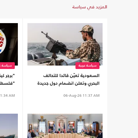
المزيد في سياسة
سياسة عربية
سياسة عر
السعودية تعيّن قائدا للتحالف
"برجر ك
البحري وتعلن انضمام دول جديدة
"فلسطين
واسعا (
1:34 AM
06-Aug-26
11:37 AM