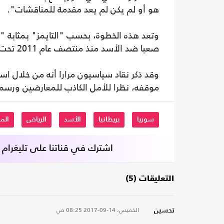
هو أو لم يكن لم يعد مقدمة للمناقشات".
وتعد هذه الخطوة، بحسب "التايمز" بمثابة "ح
صعبا ضد الأسد منذ منتصف عام 2011 تحت ديفيد كاميرون.
وقد ذكر نقاد سياسيون مرارا أنه من خلال اس
موقفه، نظرا للأمل الكاذب للمعارضين ورسم 
سوريا
بريطانيا
الأسد
الرياض
الم
اشترك في قناتنا على تليغرام
التعليقات (5)
الخميس، 14-09-2017
08:25 ص
تحسين