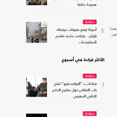
هجوما مكثفا
سياسة
وهذا
5
أمريكا ترفع عقوبات مرتبطة
كون
بإيران.. وترامب يشيد بتقدم
المفاوضات
الأكثر قراءة في أسبوع
سياسة
1
قيادات بـ "البوليساريو" تفتح
باب النقاش حول مقترح الحكم
الذاتي المغربي
سياسة