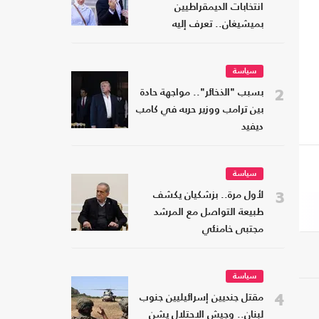
انتخابات الديمقراطيين
بميشيغان.. تعرف إليه
سياسة
2
بسبب "الذخائر".. مواجهة حادة
بين ترامب ووزير حربه في كامب
ديفيد
سياسة
3
لأول مرة.. بزشكيان يكشف
طبيعة التواصل مع المرشد
مجتبى خامنئي
سياسة
4
مقتل جنديين إسرائيليين جنوب
لبنان.. وجيش الاحتلال يشن