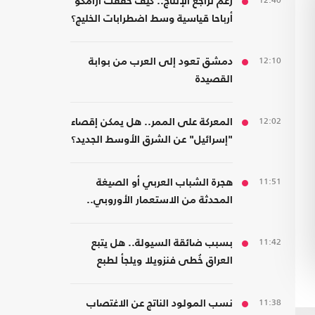
12:40
رغم تراجع الإنتاج.. كيف حققت أرامكو
أرباحا قياسية وسط اضطرابات الخليج؟
12:10
دمشق تعود إلى العرب من بوابة
القصيدة
12:02
المعركة على الممر.. هل يمكن إقصاء
"إسرائيل" عن الشرق الأوسط الجديد؟
11:51
هجرة الشباب العربي أو الصيغة
المحدثة من الاستعمار الأوروبي..
قراءة في كتاب
11:42
بسبب ضائقة السيولة.. هل يتبع
العراق خُطى فنزويلا ويلجأ لطبع
العملة رغم مخاطرها؟
11:38
نسب المولود الناتج عن الاغتصاب