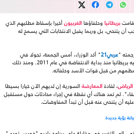
 قامت
وحلفاؤها
أخيرا بإسقاط مطلبهم الذي
بريطانيا
الغربيون
 أن يتنحى، بل وربما يقبل الانتخابات التي يسمح له
جمته "
عربي21
" أكد الوزراء، أمس الجمعة، تحولا في
، وهو موقف حافظت عليه بريطانيا منذ بداية الانتفاضة في عام 2011. ومنذ ذلك
، لقادة
السورية إن لديهم الآن خيارا بسيطا
الرياض
المعارضة
اء". لم تعد هناك أي نقطة في إجراء محادثات حول مستقبل
يه أن يتنحى عنه قبل أن تبدأ المفاوضات.
اغة رؤية جديدة
ني، إلى التغيير في مقابلة على برنامج راديو "فورس تودي".