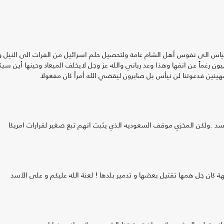
ل الياس الى نفوس أهل الشام عامة ولتحصيل حلم اسرائيل من الفرات الى النيل 
يون رغماً عن انفها وهذا وعد رباني والله عز وجل لايخلف الميعاد وحينها أين سي
ينين فدعوتنا لن نيأس بل صابرون ليقضي الله أمراً كان مفعولا
اسد .ولكن المخزي موقف السعوديه الذي يثبت انهم تبع صغير لقرارات امريكا
كان جل همها تقتيل بعضها و تدمير بلدها ! لعنة الله عليكم و على الأسد