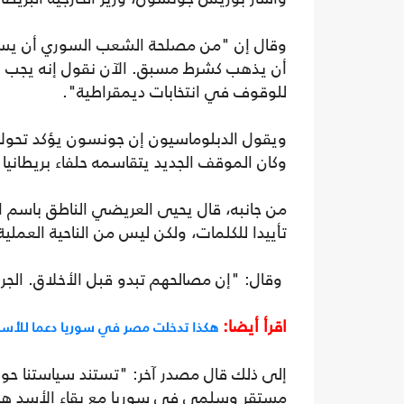
وقال إن "من مصلحة الشعب السوري أن يسير
أن يذهب كشرط مسبق. الآن نقول إنه يجب أن 
للوقوف في انتخابات ديمقراطية".
ويقول الدبلوماسيون إن جونسون يؤكد تحولا
وكان الموقف الجديد يتقاسمه حلفاء بريطانيا
من جانبه، قال يحيى العريضي الناطق باسم ا
تأييدا للكلمات، ولكن ليس من الناحية العملي
وقال: "إن مصالحهم تبدو قبل الأخلاق. الجرا
اقرأ أيضا:
هكذا تدخلت مصر في سوريا دعما للأسد
إلى ذلك قال مصدر آخر: "تستند سياستنا حول
مستقر وسلمي في سوريا مع بقاء الأسد هناك،