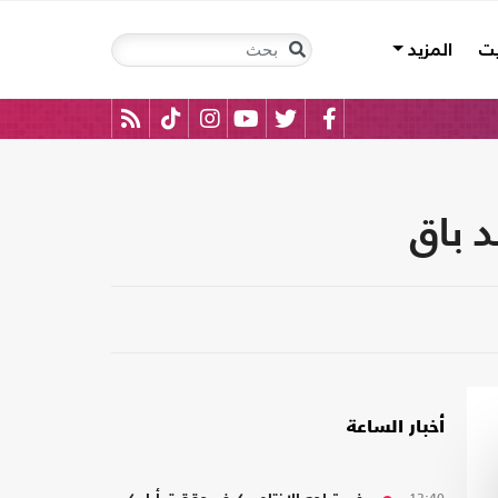
يت
المزيد
د باق
أخبار الساعة