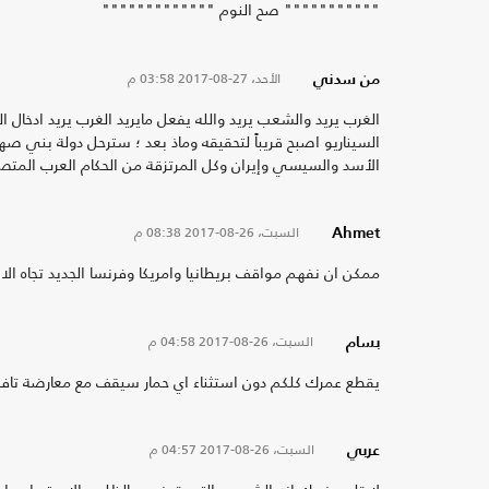
""""""""""" صح النوم """""""""""""
الأحد، 27-08-2017
03:58 م
من سدني
الغرب يريد والشعب يريد والله يفعل مايريد الغرب يريد ادخا
السيناريو اصبح قريباً لتحقيقه وماذ بعد ؛ سترحل دولة بني صه
الأسد والسيسي وإيران وكل المرتزقة من الحكام العرب المتصه
السبت، 26-08-2017
08:38 م
Ahmet
ممكن ان نفهم مواقف بريطانيا وامريكا وفرنسا الجديد تجاه ال
السبت، 26-08-2017
04:58 م
بسام
يقطع عمرك كلكم دون استثناء اي حمار سيقف مع معارضة تافهة 
السبت، 26-08-2017
04:57 م
عربي