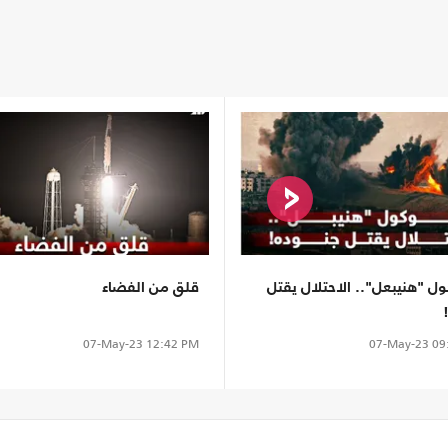
ول "هنيبعل".. الاحتلال يقتل
قلق من الفضاء
07-May-23
12:42 PM
07-May-23
09