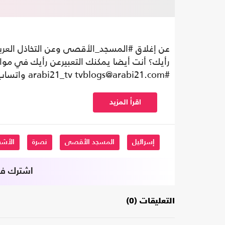
عن إغلاق #المسجد_الأقصى وعن التخاذل العرب
رأيك؟ أنت أيضا يمكنك التعبيرعن رأيك في موا
#arabi21_tv
tvblogs@arabi21.com
واتساب 05368363148
اقرأ المزيد
إسرائيل
المسجد الأقصى
نصرة
الأشق
اشترك في 
التعليقات (0)