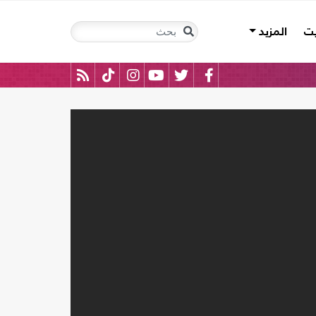
يت
المزيد