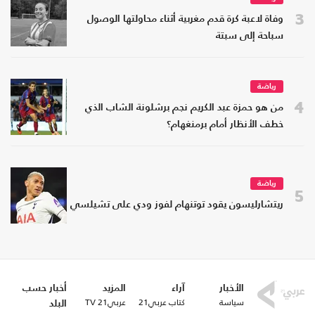
3
وفاة لاعبة كرة قدم مغربية أثناء محاولتها الوصول
سباحة إلى سبتة
رياضة
4
من هو حمزة عبد الكريم نجم برشلونة الشاب الذي
خطف الأنظار أمام برمنغهام؟
رياضة
5
ريتشارليسون يقود توتنهام لفوز ودي على تشيلسي
الأخبار
آراء
المزيد
أخبار حسب
سياسة
كتاب عربي21
عربي21 TV
البلد