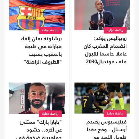
رياضة دولية
رياضة دولية
روبياليس يؤكد:
برشلونة يعلن إلغاء
انضمام المغرب كان
مباراته في طنجة
عاملا حاسما لقبول
بالمغرب بسبب
ملف مونديال2030
"الظروف الراهنة"
رياضة دولية
رياضة دولية
فينيسيوس يصدم
"بابارا بارك" ممتلئ
أرسنال.. وقع عقدا
عن آخره.. حشود
طويل الأمد مع
جماهيرية ضخمة في