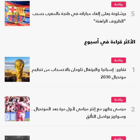
رياضة
5
برشلونة يعلن إلغاء مباراته في طنجة بالمغرب بسبب
"الظروف الراهنة"
الأكثر قراءة في أسبوع
رياضة
1
تقارير: إسبانيا والبرتغال تلوحان بالانسحاب من تنظيم
مونديال 2030
رياضة
2
ميسي يظهر مع إنتر ميامي لأول مرة بعد المونديال..
وسواريز يواصل التألق
رياضة