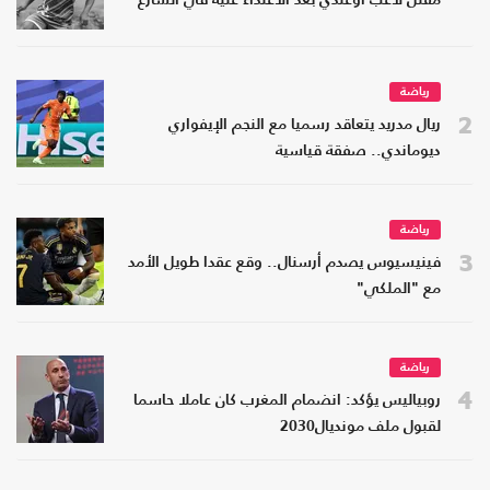
مقتل لاعب أوغندي بعد الاعتداء عليه في الشارع
رياضة
2
ريال مدريد يتعاقد رسميا مع النجم الإيفواري
ديوماندي.. صفقة قياسية
رياضة
3
فينيسيوس يصدم أرسنال.. وقع عقدا طويل الأمد
مع "الملكي"
رياضة
4
روبياليس يؤكد: انضمام المغرب كان عاملا حاسما
لقبول ملف مونديال2030