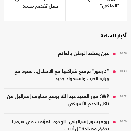
"الملكي"
حفل تقديم محمد
صلاح (شاهد)
أخبار الساعة
10:56
حين يختلط الوطن بالحاكم
10:43
"كارفور" توسع شراكتها مع الاحتلال.. عقود مع
وزارة الحرب واستحواذ جديد
10:02
WP: فوز السيد عبد الله يرسخ مخاوف إسرائيل من
تآكل الدعم الأمريكي
10:00
بروفيسور إسرائيلي: الهدوء المؤقت في هرمز لا
يحقق مصلحة تل أبيب