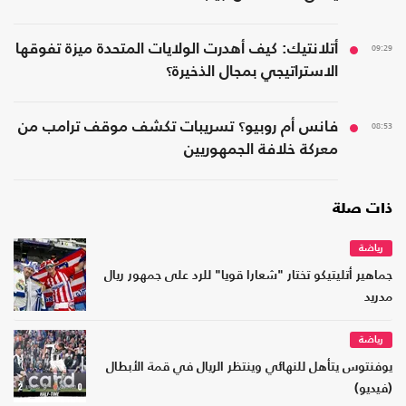
09:29
أتلانتيك: كيف أهدرت الولايات المتحدة ميزة تفوقها
الاستراتيجي بمجال الذخيرة؟
08:53
فانس أم روبيو؟ تسريبات تكشف موقف ترامب من
معركة خلافة الجمهوريين
ذات صلة
رياضة
جماهير أتليتيكو تختار "شعارا قويا" للرد على جمهور ريال
مدريد
رياضة
يوفنتوس يتأهل للنهائي وينتظر الريال في قمة الأبطال
(فيديو)