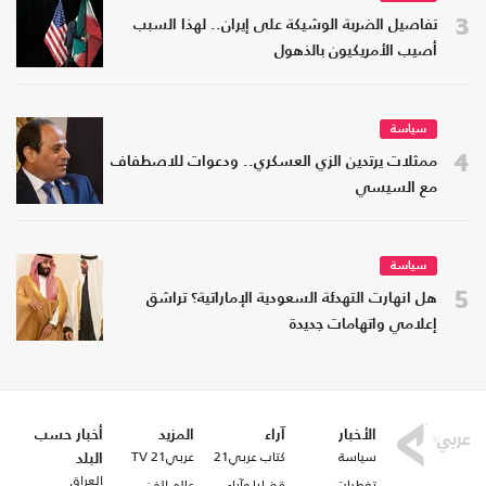
3
تفاصيل الضربة الوشيكة على إيران.. لهذا السبب
أصيب الأمريكيون بالذهول
سياسة
4
ممثلات يرتدين الزي العسكري.. ودعوات للاصطفاف
مع السيسي
سياسة
5
هل انهارت التهدئة السعودية الإماراتية؟ تراشق
إعلامي واتهامات جديدة
الأخبار
آراء
المزيد
أخبار حسب
سياسة
كتاب عربي21
عربي21 TV
البلد
العراق
تغطيات
قضايا وآراء
عالم الفن