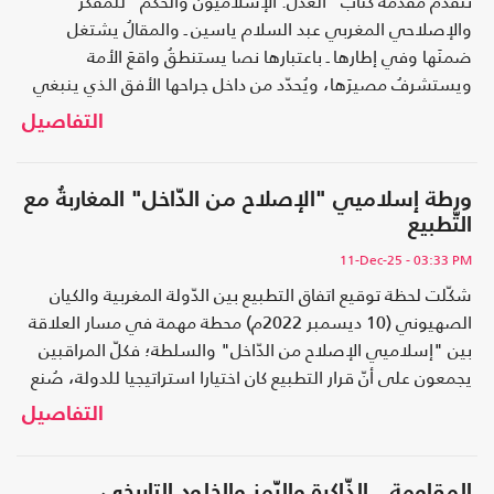
تتقدّم مقدّمة كتاب "العدل: الإسلاميون والحكم" للمفكّر
والإصلاحي المغربي عبد السلام ياسين ـ والمقالُ يشتغل
ضمنَها وفي إطارها ـ باعتبارها نصا يستنطقُ واقعَ الأمة
ويستشرفُ مصيرَها، ويُحدّد من داخل جراحها الأفق الذي ينبغي
أن يُنظرَ منه إلى العدل لا بوصفه مطلبا سياسيا، وبرنامجَ حكمٍ
التفاصيل
فحسب، بل بكونه رسالةً إيمانية.
ورطة إسلاميي "الإصلاح من الدّاخل" المغاربةُ مع
التّطبيع
11-Dec-25
- 03:33 PM
شكّلت لحظة توقيع اتفاق التطبيع بين الدّولة المغربية والكيان
الصهيوني (10 ديسمبر 2022م) محطة مهمة في مسار العلاقة
بين "إسلاميي الإصلاح من الدّاخل" والسلطة؛ فكلّ المراقبين
يجمعون على أنّ قرار التطبيع كان اختيارا استراتيجيا للدولة، صُنع
في مستويات عليا لا تمتلك الحكومة تجاهها سلطة تقريرية.
التفاصيل
وهذا يوضّح أنّ الحكومة في المغرب ليست جزءا من صناعة هذا
النّوع من الاختيارات. ومع ذلك، لم يكن جوهر الإشكال في طبيعة
القرار ولا في خلفياته، بل في الكيفية التي اختارت بها الدولة
المقاومة.. الذّاكرة والرّمز والخلود التاريخي