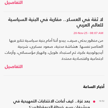
إذا كان ينبغي تسميته ـ في حقّ بعضها ـ خيانة صريحة، لا سيما
التفاصيل
حين يتضح أنّ هذا التخلّي لم يكن عارضا أو مرتبطًا بظرف
سياسي معيّن، بل هو توجّه ثابت يشترك فيه أولئك البعض.
لا ثقة في العسكر.. مقاربة في البنية السياسية
للعالم العربي
20-Nov-25
- 08:07 AM
من منظور بحثي صرف، يبدو أننا أمام بنية سياسية تتكرر فيها
العناصر نفسها: هشاشة مدنية، صعود عسكري، شرعية
أيديولوجية عابرة، ثم استبداد طويل، وانهيار مؤسساتي، وأزمات
اجتماعية واقتصادية ممتدة.
التفاصيل
أخبار الساعة
16:52
بعد غزة.. كيف أعادت الانتخابات التمهيدية في
ميشيغان رسم خريطة الديمقراطيين؟