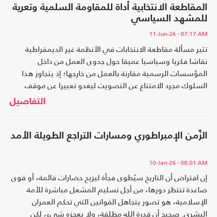
المقاطعة الانتخابية أداة للمقاومة السلمية وتعرية
للمشهد السياسي
11-Jun-26
- 07:17 AM
تثير مسألة مقاطعة الانتخابات في الأنظمة غير الديمقراطية
نقاشا فكريا وسياسيا عميقا حول جدوى العمل من داخل
المؤسسات الرسمية مقارنة بالعمل من خارجها؛ إذ يتجاوز هذا
السلوك مجرد الامتناع عن التصويت ليغدو تعبيرا عن موقف
سياسي يرفض القواعد المؤسساتية الرسمية القائمة.
التفاصيل
الزّمن الإمبراطوري ومسارات التراجع الطويلة الأمد
10-Jan-26
- 08:01 AM
إن افتراض أن التاريخ سيُطوى فجأة ليزيح حضارات قائمة، أو قوى
صاعدة تنتظر دورها، من أجل تسليم المشعل مباشرة للأمة
الإسلامية، هو تصور يتجاهل القوانين التي تحكم العمران
البشري. صحيح أن قدرة الله مطلقة، ولا يعجزه شيء، لكن