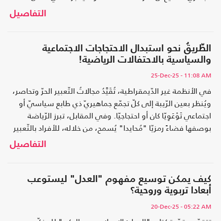
السنن التي أودعها في المجتمعات تؤكد أن التمكين مرتبط
التفاصيل
بالأسباب، وبالعمل الطويل، وببناء القوة في مختلف أبعادها.
وهنا يبرز إشكال ثان يتمثل في الفجوة بين الخطاب التبشيري
والواقع الحضاري الفعلي الذي تعيشه المجتمعات الإسلامية
الطّريقُ نحو استبدال الاحتجاجات الاجتماعية
اليوم.
والسياسية بالاحتفالات الرياضية!
25-Dec-25
- 11:08 AM
في الأنظمة غير الدّيمقراطية، تُقَيَّدُ مجالاتُ التّعبير الحرّ وتحاصر،
ويُنظر بعين الرّيبة إلى كلّ تجمّع جماهيريّ ذي طابع سياسيّ أو
اجتماعي تَوْعَوِيّا كان أو احتجاجيّا. وفي المقابل، تبرز الرّياضة
بوصفها فضاءً رمزيّا "مُحايدا" يُسمح، من خلاله، للأفراد بالتّعبير
عن مشاعرِهمُ الجماعيّةِ دون أن يُفهمَ ذلك باعتباره تهديدا مباشرا
التفاصيل
للسّلطة؛ فالفرحُ الرياضيّ لا يحمل في ظاهره مطالبَ سياسيةً
أو دعواتٍ إلى التّغيير، بل يظلّ محصورا في إطار التّرفيه، بل
ويُقدّم باعتباره من جملة أفضل التَّعبيرات على الانتماء الوطنيّ .
كيف يمكن توسيع مفهوم "العدل" ليستوعب
أبعادا تربوية وروحية؟
20-Dec-25
- 05:22 AM