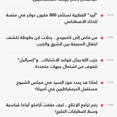
16:19
"أريد" القطرية تستثمر 800 مليون دولار في منصة
للذكاء الاصطناعي
14:50
من فاس إلى كامبريدج.. رحلات ابن بطوطة تكشف
انتقال المعرفة بين الشرق والغرب
14:36
حزب الله يبدّل قواعد الاشتباك.. و"إسرائيل"
تتخوف من اشتعال جبهات متعددة
12:54
لماذا قد يحدد فوز السيد في مجلس الشيوخ
مستقبل الديمقراطيين في أمريكا؟
12:40
رغم تراجع الإنتاج.. كيف حققت أرامكو أرباحا قياسية
وسط اضطرابات الخليج؟