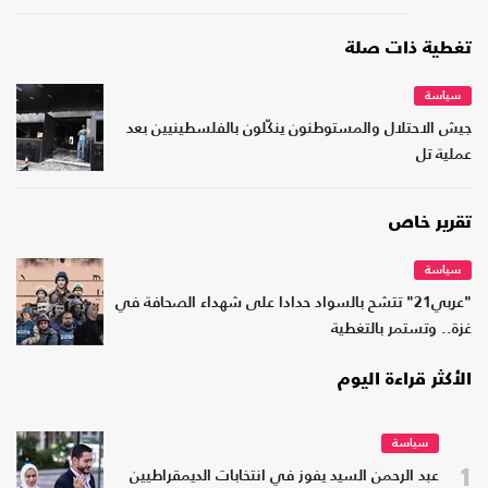
تغطية ذات صلة
سياسة
جيش الاحتلال والمستوطنون ينكّلون بالفلسطينيين بعد
عملية تل
تقرير خاص
سياسة
"عربي21" تتشح بالسواد حدادا على شهداء الصحافة في
غزة.. وتستمر بالتغطية
الأكثر قراءة اليوم
سياسة
1
عبد الرحمن السيد يفوز في انتخابات الديمقراطيين