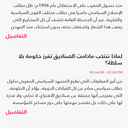
منذ حصول المغرب على الاستقلال عام 1956م، ظل مطلب
الإصلاح السياسي حاضرا في خطاب مختلف القوى السياسية
والفكرية، غير أن الحصيلة العامة تكشف أن كل المشاريع التي
رفعت هذا الشعار واشتغلت تحته، بدون استثناء، منذ المهدي
بنبركة إلى عبد السلام ياسين، لم تنجح في إحداث تحول
التفاصيل
سياسي مستقر ومتراكم؛ فكيف ولماذا؟
لماذا ننتخب مادامت الصناديق تفرز حكومة بلا
سلطة؟
02-Jul-26
- 03:26 PM
من أبرز المفارقات التي تطبع المشهد السياسي المغربي تداول
خطاب سياسي صادر عن كل القيادات الحزبية، يؤكد أن الحكومة،
التي يفترض أنها منبثقة عن صناديق الاقتراع، لا تحكم، ولا قدرة
لها على ذلك، بل تقتصر مهمتها على دور مساعدٍ للمؤسسة
الملكية ومنفّذ لتوجهاتها وتعليماتها.
التفاصيل