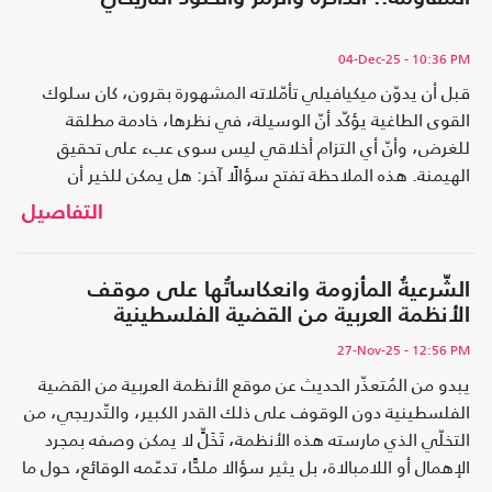
تمريره سياسيا: إسنادُ التوقيع إلى رئيس حكومة ينتمي إلى
التيار الإسلامي، هو سعد الدين العثماني، الذي راكم تاريخا
04-Dec-25
- 10:36 PM
طويلا من الخطاب الرافض للتطبيع.
قبل أن يدوّن ميكيافيلي تأمّلاته المشهورة بقرون، كان سلوك
القوى الطاغية يؤكّد أنّ الوسيلة، في نظرها، خادمة مطلقة
للغرض، وأنّ أي التزام أخلاقي ليس سوى عبء على تحقيق
الهيمنة. هذه الملاحظة تفتح سؤالًا آخر: هل يمكن للخير أن
ينتصر دون أن يتخلّى عن قيمه؟ وإن كان متمسّكا بأخلاقه، فكيف
التفاصيل
يواجه خصما لا يعترف بأي ضابط؟
الشّرعيةُ المأزومة وانعكاساتُها على موقف
الأنظمة العربية من القضية الفلسطينية
27-Nov-25
- 12:56 PM
يبدو من المُتعذّر الحديث عن موقع الأنظمة العربية من القضية
الفلسطينية دون الوقوف على ذلك القدر الكبير، والتّدريجي، من
التخلّي الذي مارسته هذه الأنظمة، تَخَلٍّ لا يمكن وصفه بمجرد
الإهمال أو اللامبالاة، بل يثير سؤالا ملحًّا، تدعّمه الوقائع، حول ما