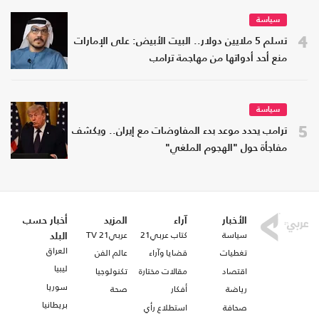
سياسة
4
تسلم 5 ملايين دولار.. البيت الأبيض: على الإمارات
منع أحد أدواتها من مهاجمة ترامب
سياسة
5
ترامب يحدد موعد بدء المفاوضات مع إيران.. ويكشف
مفاجأة حول "الهجوم الملغي"
الأخبار
آراء
المزيد
أخبار حسب
سياسة
كتاب عربي21
عربي21 TV
البلد
العراق
تغطيات
قضايا وآراء
عالم الفن
ليبيا
اقتصاد
مقالات مختارة
تكنولوجيا
سوريا
رياضة
أفكار
صحة
بريطانيا
صحافة
استطلاع رأي