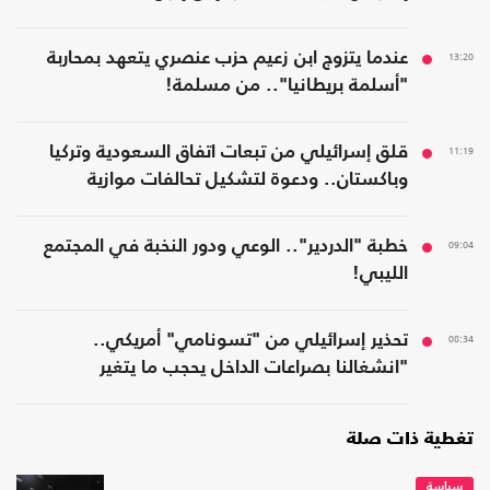
13:20
عندما يتزوج ابن زعيم حزب عنصري يتعهد بمحاربة
"أسلمة بريطانيا".. من مسلمة!
11:19
قلق إسرائيلي من تبعات اتفاق السعودية وتركيا
وباكستان.. ودعوة لتشكيل تحالفات موازية
09:04
خطبة "الدردير".. الوعي ودور النخبة في المجتمع
الليبي!
08:34
تحذير إسرائيلي من "تسونامي" أمريكي..
"انشغالنا بصراعات الداخل يحجب ما يتغير
بواشنطن"
تغطية ذات صلة
سياسة