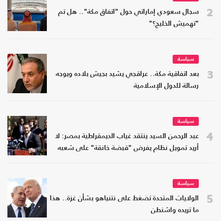
2
سجال سعودي إماراتي حول "اتفاق مكة".. هل تم
"تهميش الخليج؟"
سياسة
3
بعد اتفاقية مكة.. عراقجي يشيد بجيش بلاده ويوجه
رسالة للدول الإسلامية
سياسة
4
عبد الرحمن السيد ينتقد غياب الديمقراطية بمصر: لا
أريد تمويل نظام يفرض "قبضة خانقة" على شعبه
سياسة
5
الولايات المتحدة تضغط على نتنياهو بشأن غزة.. هذا
ما تريده واشنطن