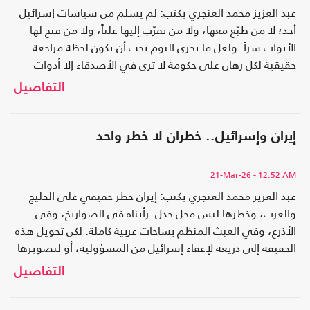
عبد العزيز محمد العنجري يكتب: لم يسلم من سياسات إسرائيل
أحد؛ لا من طبّع معها، ولا من تقرّب إليها علناً، ولا من فتح لها
الأبواب سراً. ولعل ما يجري اليوم يجب أن يكون لحظة مراجعة
حقيقية لكل رهان على حكومة لا ترى في الأصدقاء إلا أدوات
مؤقتة، ولا في الحدود والقانون إلا عوائق يمكن تجاوزها
التفاصيل
إيران وإسرائيل.. خطران لا خطر واحد
21-Mar-26
- 12:52 AM
عبد العزيز محمد العنجري يكتب: إيران خطر حقيقي على الخليج
والعرب، وخطرها ليس محل جدل. رأيناه في الصواريخ، وفي
الأذرع، وفي العبث المنظم بساحات عربية كاملة. لكن تحويل هذه
الحقيقة إلى ذريعة لإعفاء إسرائيل من المسؤولية، أو لتصويرها
كأنها مجرد ضحية أخرى، هو تزوير سياسي، وأخلاقي، لا يليق
التفاصيل
بعربي يعرف كيف تبدأ الحرائق في هذه المنطقة، وكيف تُدار