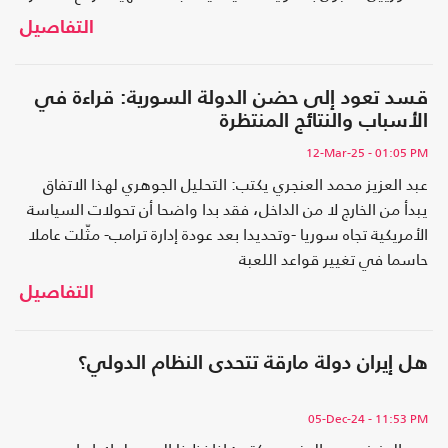
وهل هذه التسويات، إن تمت، ستُمنح هامشا للمراجعة لاحقا، أم
التفاصيل
أنها ستُفرض كواقع دائم بلا قابلية للتراجع؟
قسد تعود إلى حضن الدولة السورية: قراءة في
الأسباب والنتائج المنتظرة
12-Mar-25
- 01:05 PM
عبد العزيز محمد العنجري يكتب: التحليل الجوهري لهذا الاتفاق
يبدأ من الخارج لا من الداخل، فقد بدا واضحا أن تحولات السياسة
الأمريكية تجاه سوريا -وتحديدا بعد عودة إدارة ترامب- مثّلت عاملا
حاسما في تغيير قواعد اللعبة
التفاصيل
هل إيران دولة مارقة تتحدى النظام الدولي؟
05-Dec-24
- 11:53 PM