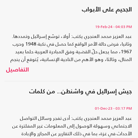
الجحيم على الأبواب
19-Feb-24
- 04:03 PM
عبد العزيز محمد العنجري يكتب: أولا، توسّع إسرائيل وتمددها.
وثانيا، فرض حالة الأمر الواقع كما حصل في نكبة 1948 وحرب
1967، مما يجعل حلّ القضية وفق المبادرة العربية حلما بعيد
المنال، وثالثا، وهو الأهم من الناحية الإنسانية، يُتوقع أن ينجم
عن الهجوم على رفح مشاهد مروعة للدمار والإبادة قد لا يُمكن
التفاصيل
مقارنتها بأي من المآسي التي حدثت بعد ٧ تشرين الأول/ أكتوبر
جيش إسرائيل في واشنطن.. من كلمات
01-Dec-23
- 03:17 PM
عبد العزيز محمد العنجري يكتب: أدى تفجر وسائل التواصل
الاجتماعي وسهولة الوصول إلى المعلومات غير المفلترة عن
الأحداث في غزة، بما في ذلك التقارير عن المجازر والإبادة