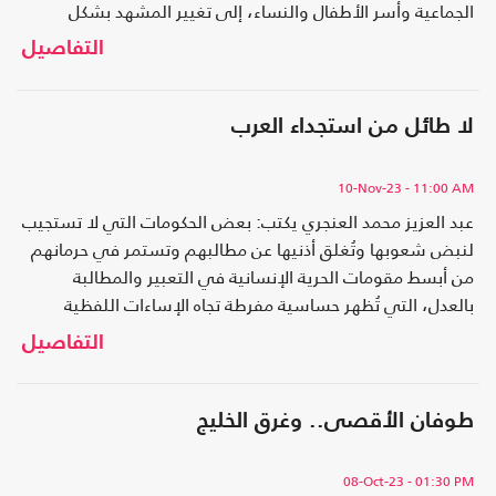
الجماعية وأسر الأطفال والنساء، إلى تغيير المشهد بشكل
دراماتيكي هز قواعد الصهاينة، على الأقل حتى الآن
التفاصيل
لا طائل من استجداء العرب
10-Nov-23
- 11:00 AM
عبد العزيز محمد العنجري يكتب: بعض الحكومات التي لا تستجيب
لنبض شعوبها وتُغلق أذنيها عن مطالبهم وتستمر في حرمانهم
من أبسط مقومات الحرية الإنسانية في التعبير والمطالبة
بالعدل، التي تُظهر حساسية مفرطة تجاه الإساءات اللفظية
لرموزها، بينما تغض الطرف عمّا يجري حولها من مآس إنسانية،
التفاصيل
تحتاج إلى مقاربة مختلفة.
طوفان الأقصى.. وغرق الخليج
08-Oct-23
- 01:30 PM