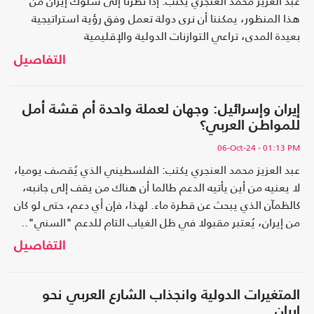
عبد العزيز محمد العنجري يكتب: إذا نظرنا إلى سلوك إيران من
هذا المنظور، يمكننا أن نرى دولة تعمل وفق رؤية استراتيجية
بعيدة المدى، تراعي التوازنات الدولية والإقليمية
التفاصيل
إيران وإسرائيل: وجهان لعملة واحدة أم قشة أمل
للمواطن العربي؟
06-Oct-24
- 01:13 PM
عبد العزيز محمد العنجري يكتب: الفلسطيني الذي يُقصف يوميا،
لا يعنيه من أين يأتيه الدعم طالما أن هناك من يقف إلى جانبه،
كالظمآن الذي يبحث عن قطرة ماء. لهذا، فإن أي دعم، حتى لو كان
من إيران، يُعتبر مقبولا في ظل الغياب التام للدعم "السني"..
التفاصيل
المتغيرات الدولية وانجذاب الشارع العربي نحو
إيران