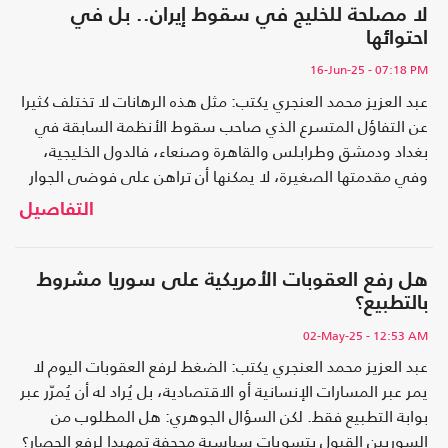
لا مصلحة للخليج في سقوط إيران.. بل في
احتوائها
16-Jun-25
- 07:18 PM
عبد العزيز محمد العنجري يكتب: مثل هذه الرهانات لا تختلف كثيرا
عن التفاؤل المتسرع الذي صاحب سقوط الأنظمة السابقة في
بغداد ودمشق وطرابلس والقاهرة وصنعاء، فالدول الخليجية،
وفي مقدمتها الصغيرة، لا يمكنها أن تراهن على فوضى الجوار
أو تفكك الأنظمة، لأنها ستكون أول من يدفع الثمن
التفاصيل
هل رفع العقوبات الأمريكية على سوريا مشروط
بالتطبيع؟
02-May-25
- 12:53 AM
عبد العزيز محمد العنجري يكتب: الضغط لرفع العقوبات اليوم لا
يمر عبر المسارات الإنسانية أو الاقتصادية، بل يُراد له أن يُمرّر عبر
بوابة التطبيع فقط. لكن السؤال الجوهري: هل المطلوب من
السوريين القبول بتسويات سياسية مجحفة تمهيدا لرفع الحصار؟