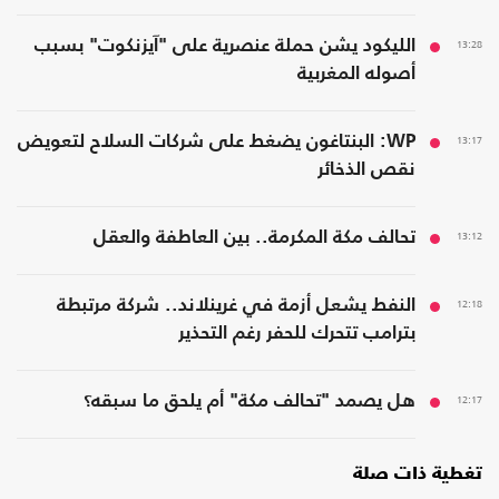
13:28
الليكود يشن حملة عنصرية على "آيزنكوت" بسبب
أصوله المغربية
13:17
WP: البنتاغون يضغط على شركات السلاح لتعويض
نقص الذخائر
13:12
تحالف مكة المكرمة.. بين العاطفة والعقل
12:18
النفط يشعل أزمة في غرينلاند.. شركة مرتبطة
بترامب تتحرك للحفر رغم التحذير
12:17
هل يصمد "تحالف مكة" أم يلحق ما سبقه؟
تغطية ذات صلة