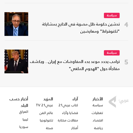
سياسة
4
تدشين حكومة ظل مصرية في الخارج بمشاركة
"تكنوقراط" ومعارضين
سياسة
5
ترامب يحدد موعد بدء المفاوضات مع إيران.. ويكشف
مفاجأة حول "الهجوم الملغي"
الأخبار
آراء
المزيد
أخبار حسب
سياسة
كتاب عربي21
عربي21 TV
البلد
العراق
تغطيات
قضايا وآراء
عالم الفن
ليبيا
اقتصاد
مقالات مختارة
تكنولوجيا
سوريا
رياضة
أفكار
صحة