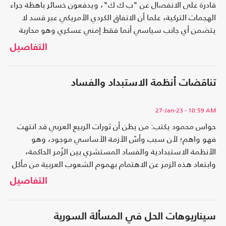
قادرة على الانفصال عن "ب ك ك"، ويدفعون خسائر باهظة جراء
الهجمات التركية، علما أن الاتفاق الكردي الأمريكي عبر قسد لا
يتضمن أي جانب سياسي أنما فقط إمني عسكري وهو محاربة
داعش، وأمريكا معروفة بأنها تتخلى عن الحلفاء بأي وقت
التفاصيل
تناقضات أنظمة الاستبداد والفساد
27-Jan-23
- 10:59 AM
حواس محمود يكتب: من يظن أن ثورات الربيع العربي قد انتهت
فهو واهم؛ لأن سبب وأسّ الأزمة الأساسي موجود، وهو
الأنظمة الاستبدادية والفساد المستشري بين الزُمر الحاكمة،
وابتعاد هذه الزمر عن الاهتمام بهموم الشعوب العربية من مأكل
وملبس ومسكن وصحة وتعليم، وأن التحولات التي جرت
التفاصيل
والتدخلات التي حدثت في مرحلة الربيع العربي، ما هي إلا حتمية
تاريخية وصراع مستمر.
سيناريوهات الحل في المسألة السورية