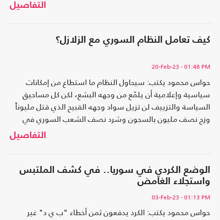
2254
التفاصيل
كيف تعامل النظام السوري مع الزلازل؟
20-Feb-23
- 01:48 PM
حواس محمود يكتب: سيحاول النظام ما استطاع من إمكانات
سياسية وإعلامية أن يلمّع من وجهه البشع، لكن كل مساحيق
السياسة والتزييف لن تزيل سواد وجهه القبيح الذي قتل مليوناً
وزج نصف مليون بالسجون وشرد نصف الشعب السوري في
المنافي
التفاصيل
الوضع الكردي في سوريا.. في كشف الملتبس
واستجلاء الغامض
03-Feb-23
- 01:13 PM
حواس محمود يكتب: الكرد يدفعون ثمن أخطاء "ب ي د" غير