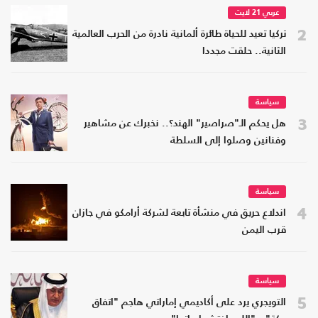
عربي 21 لايت
2
تركيا تعيد للحياة طائرة ألمانية نادرة من الحرب العالمية
الثانية.. حلقت مجددا
سياسة
3
هل يحكم الـ"صراصير" الهند؟.. نخبرك عن مشاهير
وفنانين وصلوا إلى السلطة
سياسة
4
اندلاع حريق في منشأة تابعة لشركة أرامكو في جازان
قرب اليمن
سياسة
5
التويجري يرد على أكاديمي إماراتي هاجم "اتفاق