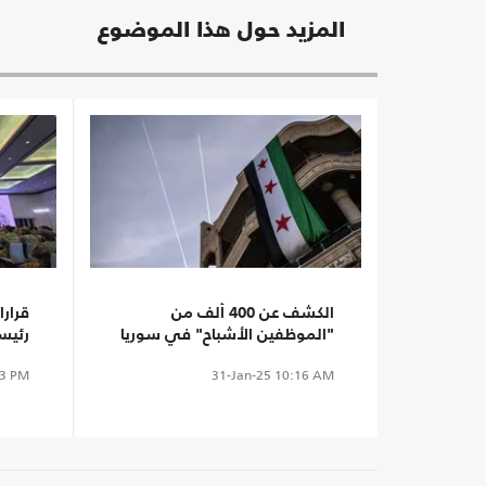
المزيد حول هذا الموضوع
الكشف عن 400 ألف من
قرار
"الموظفين الأشباح" في سوريا
رئيسا
خلال عهد الأسد
والأج
3 PM
31-Jan-25
10:16 AM
بدستور