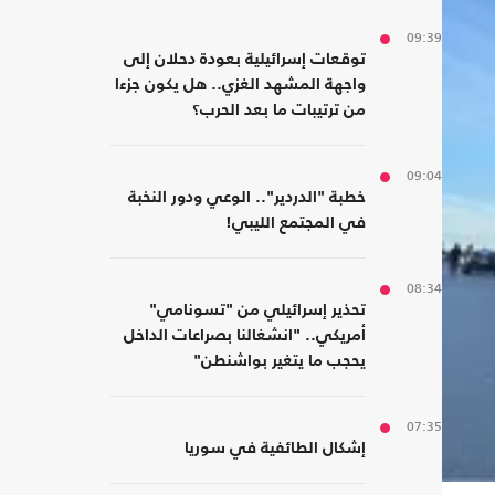
09:39
توقعات إسرائيلية بعودة دحلان إلى
واجهة المشهد الغزي.. هل يكون جزءا
من ترتيبات ما بعد الحرب؟
09:04
خطبة "الدردير".. الوعي ودور النخبة
في المجتمع الليبي!
08:34
تحذير إسرائيلي من "تسونامي"
أمريكي.. "انشغالنا بصراعات الداخل
يحجب ما يتغير بواشنطن"
07:35
إشكال الطائفية في سوريا