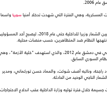
ت العسكرية، وهي الفترة التي شهدت تدخلا أمنيا
واسعا
سوريا
عام 2011، ومع اندلاع الثورة السورية، تم تعيين الشعار وزيرا للداخلية حتى عام 2018، ليصبح أحد المسؤ
نتهجها النظام ضد المتظاهرين، حسب منصات محلية.
برز اسم الشعار بعد تفجير مكتب الأمن الوطني في دمشق عام 2012، والذي استهدف "خلية الأزمة"، و
ظام السوري السابق.
وود راجحة، ونائبه آصف شوكت، والعماد حسن توركماني، ومدير
شعار الناجي الوحيد من الحادثة.
ت جسيمة خلال فترة توليه وزارة الداخلية عقب اندلاع الاحتجاجات