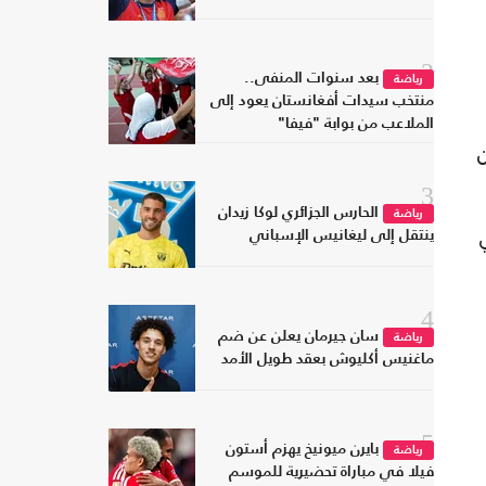
2
بعد سنوات المنفى..
رياضة
منتخب سيدات أفغانستان يعود إلى
الملاعب من بوابة "فيفا"
ولين
3
الحارس الجزائري لوكا زيدان
رياضة
هي
ينتقل إلى ليغانيس الإسباني
4
سان جيرمان يعلن عن ضم
رياضة
ماغنيس أكليوش بعقد طويل الأمد
5
بايرن ميونيخ يهزم أستون
رياضة
فيلا في مباراة تحضيرية للموسم