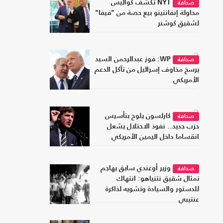
1
NYT تكشف كواليس
صحافة
محاولة إنفانتينو بيع حصة من "فيفا"
لشقيق كوشنر
2
WP: فوز عبدالرحمن السيد
صحافة
يرسخ مخاوف إسرائيل من تآكل الدعم
الأمريكي
3
كارلسون يلوح بتأسيس
صحافة
حزب جديد.. نفوذ الاحتلال يشعل
انقساما داخل اليمين الأمريكي
4
وزير أوغندي سابق يهاجم
صحافة
تمثال شقيق نتنياهو: انتهاك
للدستور والسيادة وتشويه لذاكرة
عنتيبي