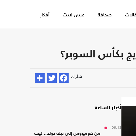
الات
صحافة
عربي لايت
أفكار
عالم الفن
يج بكأس السوبر؟
شارك
أخبار الساعة
06:13
من هوميروس إلى تيك توك.. كيف