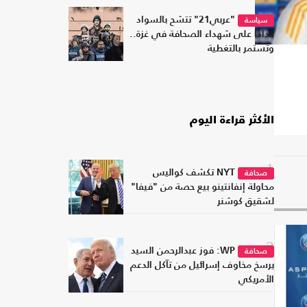
"عربي21" تتشح بالسواد
سياسة
حدادا على شهداء الصحافة في غزة..
وتستمر بالتغطية
الأكثر قراءة اليوم
1
NYT تكشف كواليس
صحافة
محاولة إنفانتينو بيع حصة من "فيفا"
لشقيق كوشنر
2
WP: فوز عبدالرحمن السيد
صحافة
يرسخ مخاوف إسرائيل من تآكل الدعم
الأمريكي