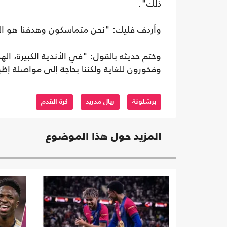
ذلك".
وأردف فليك: "نحن متماسكون وهدفنا هو الت
وختم حديثه بالقول: "في الأندية الكبيرة، ال
وفخورون للغاية ولكننا بحاجة إلى مواصلة إظه
برشلونة
ريال مدريد
كرة القدم
المزيد حول هذا الموضوع