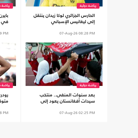
رياضة دولية
رياضة د
الحارس الجزائري لوكا زيدان ينتقل
بايرن
إلى ليغانيس الإسباني
في م
الجدي
9 PM
07-Aug-26
08:28 PM
رياضة دولية
رياضة د
بعد سنوات المنفى.. منتخب
رودري
سيدات أفغانستان يعود إلى
متوق
الملاعب من بوابة "فيفا"
8 PM
07-Aug-26
02:25 PM