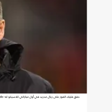
حقق فليك الفوز على ريال مدريد في أول مباراتي كلاسيكو له- elmondo / إكس