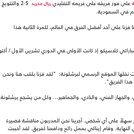
على فوز فريقه على غريمه التقليدي
5-2 والتتويج
ريال مدريد
يم في السعودية.
 فزنا على أحد أفضل الفرق في العالم، للمرة الثانية هذا
راتي كلاسيكو إذ كانت الأولى في الدوري تشرين الأول / أكتو
نقلها الموقع الرسمي لبرشلونة: "لقد فزنا بلقب هنا ونحن
 هذا الفريق".
يق، والجهاز الفني، والنادي، والجماهير... وكل من يشجع برشلونة.
مر سهلاً على أي شخص. أجرينا نحن المدربون مناقشة قصيرة
 النهاية. وقام إيناكي بعمل رائع ودافعنا كفريق. لقد أحببت