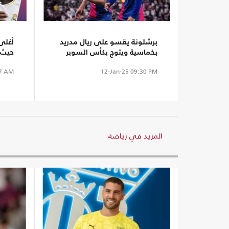
برشلونة يقسو على ريال مدريد
بخماسية ويتوج بكأس السوبر
حيث 
الإسباني
(إنف
7 AM
12-Jan-25
09:30 PM
المزيد في رياضة