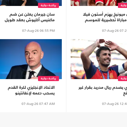
ولية
رياضة دولية
 ميونيخ يهزم أستون فيلا
سان جيرمان يعلن عن ضم
باراة تحضيرية للموسم
ماغنيس أكليوش بعقد طويل
د
الأمد
07-Aug-26
06:55 PM
07-Aug-26
07:2
ولية
رياضة دولية
 يصدم ريال مدريد بقرار غير
الاتحاد الإنجليزي لكرة القدم
ع
يسحب دعمه لإنفانتينو
07-Aug-26
07:47 AM
07-Aug-26
12:4