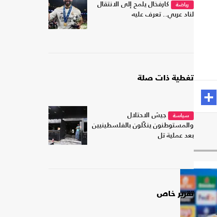
كارفخال يلمح إلى الانتقال
رياضة
لناد عربي.. تعرف عليه
تغطية ذات صلة
جيش الاحتلال
سياسة
والمستوطنون ينكّلون بالفلسطينيين
بعد عملية تل
تقرير خاص