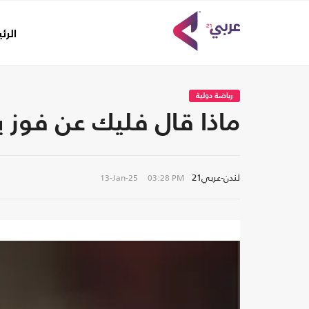
الرئ
رياضة دولية
ماذا قال فليك عن فوز ب
لندن-عربي21
13-Jan-25
03:28 PM