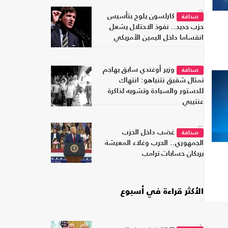
3
كارلسون يلوح بتأسيس
صحافة
حزب جديد.. نفوذ الاحتلال يشعل
انقساما داخل اليمين الأمريكي
4
وزير أوغندي سابق يهاجم
صحافة
تمثال شقيق نتنياهو: انتهاك
للدستور والسيادة وتشويه لذاكرة
عنتيبي
5
غضب داخل الحزب
صحافة
الجمهوري.. الحرب وغلاء المعيشة
يربكان حسابات ترامب
الأكثر قراءة في أسبوع