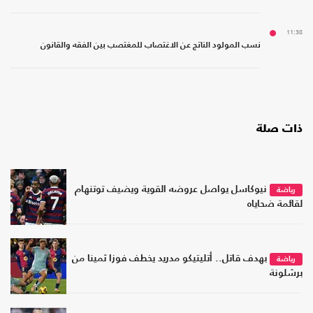
11:38
نسب المولود الناتج عن الاغتصاب للمغتصب بين الفقه والقانون
ذات صلة
نيوكاسل يواصل عروضه القوية ويضيف توتنهام
رياضة
لقائمة ضحاياه
بهدف قاتل.. أتليتيكو مدريد يخطف فوزا ثمينا من
رياضة
برشلونة