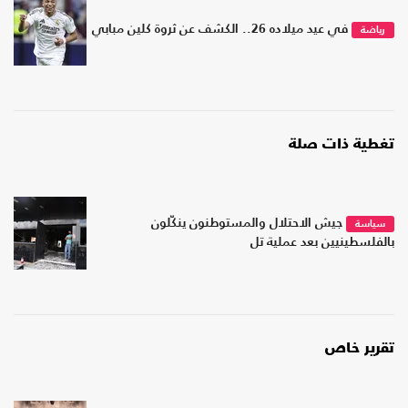
في عيد ميلاده 26.. الكشف عن ثروة كلين مبابي
رياضة
تغطية ذات صلة
جيش الاحتلال والمستوطنون ينكّلون
سياسة
بالفلسطينيين بعد عملية تل
تقرير خاص