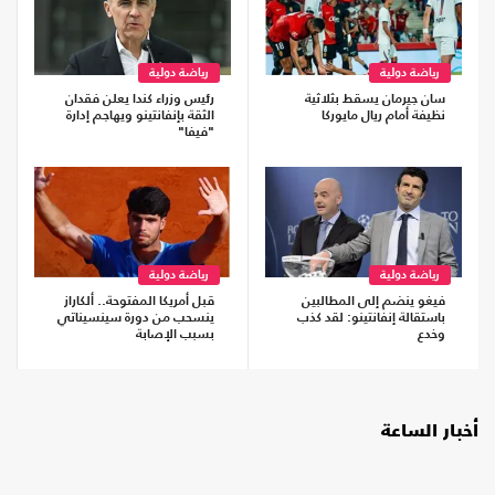
رياضة دولية
رياضة دولية
سان جيرمان يسقط بثلاثية
رئيس وزراء كندا يعلن فقدان
نظيفة أمام ريال مايوركا
الثقة بإنفانتينو ويهاجم إدارة
"فيفا"
رياضة دولية
رياضة دولية
فيغو ينضم إلى المطالبين
قبل أمريكا المفتوحة.. ألكاراز
باستقالة إنفانتينو: لقد كذب
ينسحب من دورة سينسيناتي
وخدع
بسبب الإصابة
أخبار الساعة