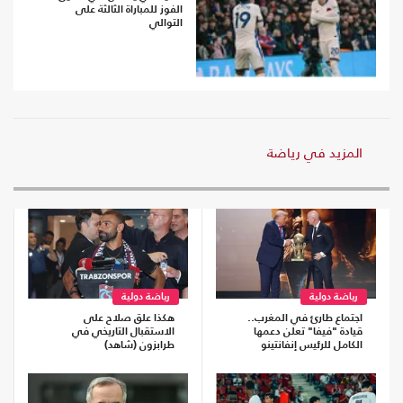
الفوز للمباراة الثالثة على
التوالي
المزيد في رياضة
رياضة دولية
رياضة دولية
اجتماع طارئ في المغرب..
هكذا علق صلاح على
قيادة "فيفا" تعلن دعمها
الاستقبال التاريخي في
الكامل للرئيس إنفانتينو
طرابزون (شاهد)