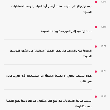
12:40
رغم تراجع الإنتاج.. كيف حققت أرامكو أرباحا قياسية وسط اضطرابات
الخليج؟
12:10
دمشق تعود إلى العرب من بوابة القصيدة
12:02
المعركة على الممر.. هل يمكن إقصاء "إسرائيل" عن الشرق الأوسط
الجديد؟
11:51
هجرة الشباب العربي أو الصيغة المحدثة من الاستعمار الأوروبي.. قراءة
في كتاب
11:42
بسبب ضائقة السيولة.. هل يتبع العراق خُطى فنزويلا ويلجأ لطبع العملة
رغم مخاطرها؟