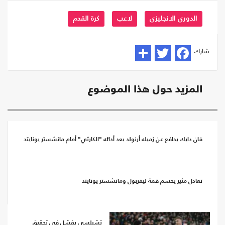
الدوري الانجليزي
لاعب
كرة القدم
شارك
المزيد حول هذا الموضوع
فان دايك يدافع عن زميله أرنولد بعد أدائه "الكارثي" أمام مانشستر يونايتد
تعادل مثير يحسم قمة ليفربول ومانشستر يونايتد
تشيلسي يفشل في تحقيق