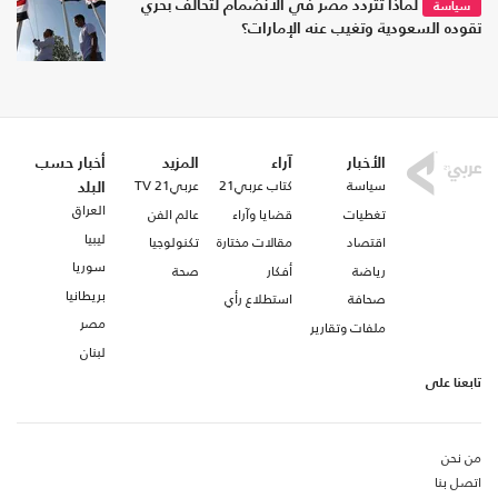
لماذا تتردد مصر في الانضمام لتحالف بحري
سياسة
تقوده السعودية وتغيب عنه الإمارات؟
الأخبار
آراء
المزيد
أخبار حسب
سياسة
كتاب عربي21
عربي21 TV
البلد
العراق
تغطيات
قضايا وآراء
عالم الفن
ليبيا
اقتصاد
مقالات مختارة
تكنولوجيا
سوريا
رياضة
أفكار
صحة
بريطانيا
صحافة
استطلاع رأي
مصر
ملفات وتقارير
لبنان
تابعنا على
من نحن
اتصل بنا