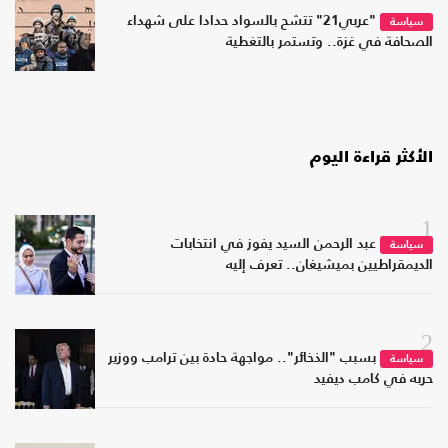
"عربي21" تتشح بالسواد حدادا على شهداء
سياسة
الصحافة في غزة.. وتستمر بالتغطية
الأكثر قراءة اليوم
1
عبد الرحمن السيد يفوز في انتخابات
سياسة
الديمقراطيين بميشيغان.. تعرف إليه
2
بسبب "الذخائر".. مواجهة حادة بين ترامب ووزير
سياسة
حربه في كامب ديفيد