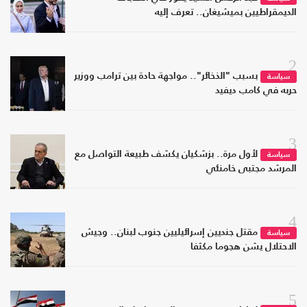
الديمقراطيين بميشيغان.. تعرف إليه
2
بسبب "الذخائر".. مواجهة حادة بين ترامب ووزير
سياسة
حربه في كامب ديفيد
3
لأول مرة.. بزشكيان يكشف طبيعة التواصل مع
سياسة
المرشد مجتبى خامنئي
4
مقتل جنديين إسرائيليين جنوب لبنان.. وجيش
سياسة
الاحتلال يشن هجوما مكثفا
5