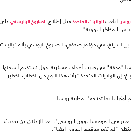
- جيتي
أبلغت
قبل إطلاق
على
روسيا
الولايات المتحدة
الصاروخ الباليستي
د من المخاطر النووية".
برينا سينغ، في مؤتمر صحفي، الصاروخ الروسي بأنه "باليست
يا "محقة" في ضرب أهداف عسكرية لدول تستخدم أسلحتها
؛ إن الولايات المتحدة "رأت هذا النوع من الخطاب الخطير
وكرانيا بما تحتاجه" لمحاربة روسيا.
ي تغيير في الموقف النووي الروسي"، بعد الإعلان عن تحديث
اشنطن "لم تغير موقفها النووي أيضا".