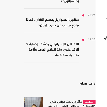
بـ"إسرائيل"؟
20:21
مخزون الصواريخ يحسم القرار.. لماذا
تراجع ترامب عن ضرب إيران؟
ي
19:25
الاحتلال الإسرائيلي يكشف إصابة 9
آلاف جندي منذ اندلاع الحرب وأزمة
نفسية متفاقمة
ذات صلة
ماكرون يحث بوتين على
سياسة
"التعقل".. ويطالب الرئيس الصيني