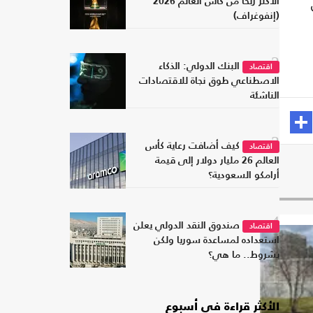
الأكثر ربحا من كأس العالم 2026
(إنفوغراف)
2
البنك الدولي: الذكاء
اقتصاد
الاصطناعي طوق نجاة للاقتصادات
الناشئة
3
كيف أضافت رعاية كأس
اقتصاد
العالم 26 مليار دولار إلى قيمة
أرامكو السعودية؟
4
صندوق النقد الدولي يعلن
اقتصاد
استعداده لمساعدة سوريا ولكن
بشروط.. ما هي؟
الأكثر قراءة في أسبوع