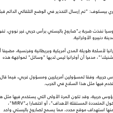
ري بيسكوف: "تم إرسال التحذير في الوضع التلقائي الدائم قب
روسيا نفذت ضربة بـ"صاروخ باليستي برأس حربي غير نووي، تف
 دنيبرو الأوكرانية.
انيا لأسلحة طويلة المدى أمريكية وبريطانية وفرنسية، مضيفا أ
يشنيك‘"، مدعيا أن أوكرانيا ليس لديها "وسائل" لمواجهة هذه
س حربية، وفقا لمسؤولين أمريكيين ومسؤول غربي، فيما قال
ستخدم فيها مثل هذا السلاح في الحرب.
ؤوس حربية، وقد تكون المرة الأولى التي يستخدم فيها مثل هذ
السلاح في الحرب، ويُعرف بـ"مركبة إعادة الدخول المتعددة المستقلة الأهداف"، أو اختصارا بـ"MIRV"،
نها استهداف موقع محدد، مما يسمح لصاروخ باليستي واحد