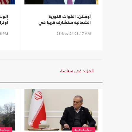
أوستن: القوات الكورية
الولا
الشمالية ستشارك قريبا في
أوكر
المعارك ضد الأوكران
إضاف
6 PM
23-Nov-24
03:17 AM
المزيد في سياسة
سياسة دولية
سياسة 