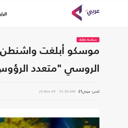
الرئ
سياسة دولية
الروسي "متعدد الرؤوس
لندن- عربي21
23-Nov-24
01:50 AM