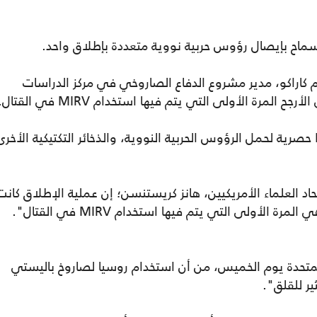
كاراكو، مدير مشروع الدفاع الصاروخي في مركز الدراسات
وأضاف: "في الماضي، كانت أنظمة MIRVS حصرية لحمل الرؤوس الحربية النووية، والذخائر التكتيكية الأخر
د العلماء الأمريكيين، هانز كريستنسن؛ إن عملية الإطلاق كانت
أولى التي يتم فيها استخدام MIRV في القتال".
المتحدة يوم الخميس، من أن استخدام روسيا لصاروخ باليستي
ر للقلق".