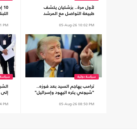
لأول مرة.. بزشكيان يكشف
10
طبيعة التواصل مع المرشد
اللبن
مجتبى خامنئي
مست
1 PM
05-Aug-26
10:02 PM
سياسة دولية
سياسة 
ترامب يهاجم السيد بعد فوزه..
الشي
"شيوعي يكره اليهود وإسرائيل"
إلى 
ودكا
4 PM
05-Aug-26
08:50 PM