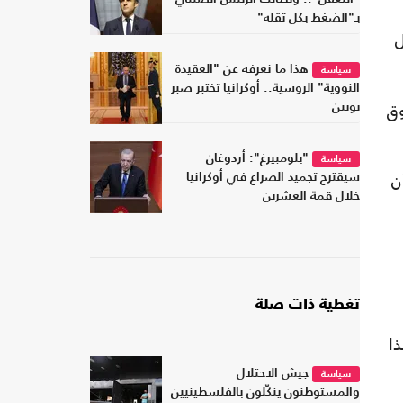
بـ"الضغط بكل ثقله"
ل
هذا ما نعرفه عن "العقيدة
سياسة
النووية" الروسية.. أوكرانيا تختبر صبر
وق
بوتين
"بلومبيرغ": أردوغان
سياسة
ن
سيقترح تجميد الصراع في أوكرانيا
خلال قمة العشرين
تغطية ذات صلة
ا
جيش الاحتلال
سياسة
والمستوطنون ينكّلون بالفلسطينيين