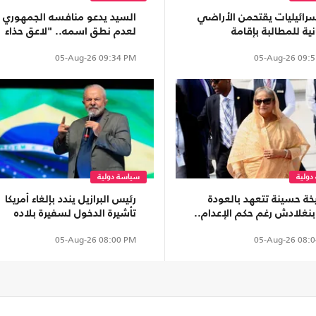
 إسرائيليات يقتحمن الأراضي
السيد يدعو منافسه الجمهوري
انية للمطالبة بإقامة
لعدم نطق اسمه.. "لاعق حذاء
وطنات
ترامب"
05-Aug-26
09:34 PM
05-Aug-26
09:5
دولية
سياسة دولية
خة حسينة تتعهد بالعودة
رئيس البرازيل يندد بإلغاء أمريكا
بنغلادش رغم حكم الإعدام..
تأشيرة الدخول لسفيرة بلاده
 تضغط على الهند
05-Aug-26
08:00 PM
05-Aug-26
08:0