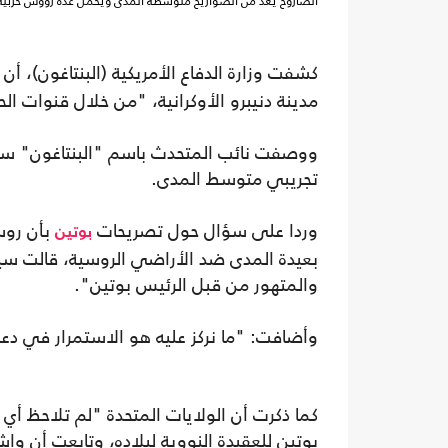
الصاروخ يعد من الصواريخ متوسطة المدى ويحمل عدة رؤوس حربية
كشفت وزارة الدفاع الأمريكية (البنتاغون)، أن
مدينة دنيبرو الأوكرانية، "من خلال قنوات الح
ووصفت نائب المتحدث باسم "البنتاغون" سا
تجريبي متوسط المدى.
وردا على سؤال حول تصريحات
بأن روس
بوتين
بعيدة المدى ضد الأراضي الروسية، قالت سينغ
والمتهور من قبل الرئيس بوتين".
وأضافت: "ما نركز عليه هو الاستمرار في دعم أ
كما ذكرت أن الولايات المتحدة "لم تلاحظ أ
بوتين للعقيدة النووية لبلاده، وتابعت أن و