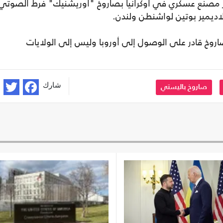
ر مصنع عسكري في أوكرانيا بصاروخ "أوريشنيك" فرط الصوتي
اديمير بوتين لواشنطن ولندن.
اروخ قادر على الوصول إلى أوروبا وليس إلى الولايات
شارك
صاروخ باليستي