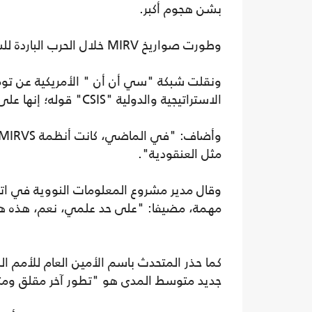
بشن هجوم أكبر.
وطورت صواريخ MIRV خلال الحرب الباردة للسماح بإيصال رؤوس حربية نووية متعددة بإطلاق واحد.
ونقلت شبكة "سي أن أن " الأمريكية عن توم 
الاستراتيجية والدولية "CSIS" قوله؛ إنها على الأرجح المرة الأولى التي يتم فيها استخدام MIRV في القتال.
مثل العنقودية".
وقال مدير مشروع المعلومات النووية في اتحا
مهمة، مضيفا: "على حد علمي، نعم، هذه هي المرة ال
كما حذر المتحدث باسم الأمين العام للأمم 
جديد متوسط المدى هو "تطور آخر مقلق ومثي