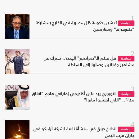
1
تدشين حكومة ظل مصرية في الخارج بمشاركة
سياسة
"تكنوقراط" ومعارضين
2
هل يحكم الـ"صراصير" الهند؟.. نخبرك عن
سياسة
مشاهير وفنانين وصلوا إلى السلطة
3
التويجري يرد على أكاديمي إماراتي هاجم "اتفاق
سياسة
مكة".. "اللي اختشوا ماتوا"
4
اندلاع حريق في منشأة تابعة لشركة أرامكو في
سياسة
جازان قرب اليمن