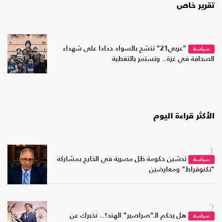
تقرير خاص
"عربي21" تتشح بالسواد حدادا على شهداء
سياسة
الصحافة في غزة.. وتستمر بالتغطية
الأكثر قراءة اليوم
1
تدشين حكومة ظل مصرية في الخارج بمشاركة
سياسة
"تكنوقراط" ومعارضين
2
هل يحكم الـ"صراصير" الهند؟.. نخبرك عن
سياسة