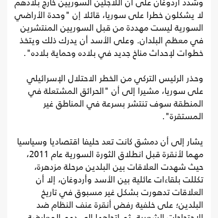
وشدد أردوغان على أن اللاجئين السوريين خارج بلادهم
لا يشكلون خطرا على سوريا، قائلا إن "وحدة الأراضي
السورية ليست مهددة من قبل السوريين المنتشرين
في معظم البلدان. وعلى الأسد أن يدرك ذلك ويتخذ
خطوات لإحداث مناخ جديد في بلاده وحماية بلاده".
وحذر الرئيس التركي من الخطر الاحتلال الإسرائيلي
على سوريا، مشيرا إلى أن "الحرائق المشتعلة في
المنطقة سوف تنتشر بسرعة في المناطق غير
المستقرة".
يشار إلى أن دمشق كانت تعد حليفا اقتصاديا وسياسيا
مهما لأنقرة قبل انطلاق الثورة السورية عام 2011،
حيث شهدت العلاقات بين البلدين مرحلة مزدهرة،
تكللت بلقاءات عائلية بين الأسد وأردوغان، إلا أن
العلاقات تدهورت بشكل غير مسبوق في تاريخ
البلدين؛ على خلفية رفض أنقرة عنف النظام ضد
الاحتجاجات الشعبية، ثم اتجاهها إلى دعم المعارضة