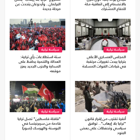
بالانضمام إلى اتفاقية مكة
البرلمان.. وأردوغان يتحدث عن
للدفاع المشترك
مرحلة جديدة
سياسة تركية
سياسة تركية
المجلس العسكري الأعلى
ستة استطلاعات رأي تركية:
بتركيا يبحث تغييرات مرتقبة
العدالة والتنمية يحافظ على
في قيادات القوات المسلحة
الصدارة والحزب الجديد يعزز
موقعه
سياسة تركية
سياسة تركية
أنقرة تقترب من إقرار قانون
"قافلة فلسطين" تصل تركيا
"تركيا بلا إرهاب".. توافق
قادمة من سربرنيتسا في
سياسي وتحفظات على بعض
البوسنة والهرسك (صور)
البنود