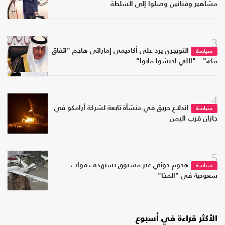
مشاهير وفنانين وصلوا إلى السلطة
3
التويجري يرد على أكاديمي إماراتي هاجم "اتفاق
سياسة
مكة".. "اللي اختشوا ماتوا"
4
اندلاع حريق في منشأة تابعة لشركة أرامكو في
سياسة
جازان قرب اليمن
5
هجوم حوثي غير مسبوق يستهدف قوات
سياسة
سعودية في "المخا"
الأكثر قراءة في أسبوع