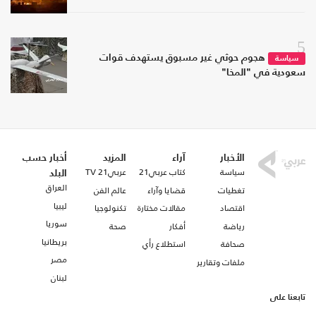
5
هجوم حوثي غير مسبوق يستهدف قوات
سياسة
سعودية في "المخا"
الأخبار
آراء
المزيد
أخبار حسب
سياسة
كتاب عربي21
عربي21 TV
البلد
العراق
تغطيات
قضايا وآراء
عالم الفن
ليبيا
اقتصاد
مقالات مختارة
تكنولوجيا
سوريا
رياضة
أفكار
صحة
بريطانيا
صحافة
استطلاع رأي
مصر
ملفات وتقارير
لبنان
تابعنا على