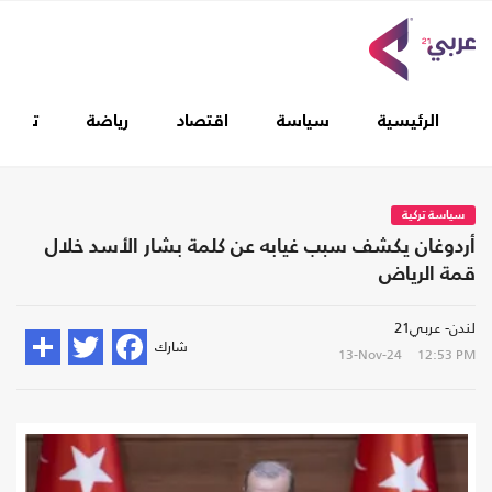
الرئيسية
سياسة
اقتصاد
رياضة
تغطيا
سياسة تركية
أردوغان يكشف سبب غيابه عن كلمة بشار الأسد خلال
قمة الرياض
لندن- عربي21
شارك
13-Nov-24
12:53 PM