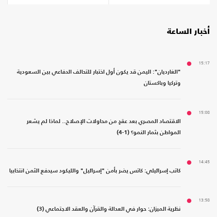
أخبار الساعة
15:17
"الغارديان": اليمن قد يكون أول اختبار للتحالف الدفاعي بين السعودية
وتركيا وباكستان
15:08
الاقتصاد المصري بعد عقدٍ من محاولات الإصلاح.. لماذا لم يشعر
المواطن بثمار النمو؟ (1-4)
14:45
كاتب إسرائيلي: كاتس يضر بأمن "إسرائيل" والليكود سيدفع الثمن انتخابيا
13:58
نظرية الميزان: حوار في العدالة والقرآن والعقد الاجتماعي (3)