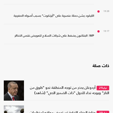
13:28
الليكود يشن حملة عنصرية على "آيزنكوت" بسبب أصوله المغربية
13:17
WP: البنتاغون يضغط على شركات السلاح لتعويض نقص الذخائر
ذات صلة
أردوغان يحذر من توجه المنطقة نحو "طوق من
تركيا21
النار" ويوجه نداء للدول "ذات الضمير الحي" (شاهد)
وزارة الدفاع التركية تستهدف مواقع لمنظمات