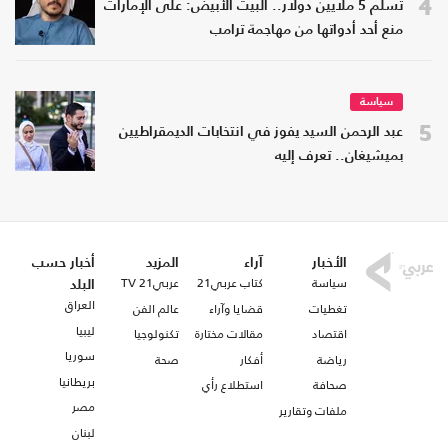
4
تسلم 5 ملايين دولار.. البيت الأبيض: على الإمارات
منع أحد أدواتها من مهاجمة ترامب
سياسة
5
عبد الرحمن السيد يفوز في انتخابات الديمقراطيين
بميشيغان.. تعرف إليه
الأخبار
آراء
المزيد
أخبار حسب
سياسة
كتاب عربي21
عربي21 TV
البلد
العراق
تغطيات
قضايا وآراء
عالم الفن
ليبيا
اقتصاد
مقالات مختارة
تكنولوجيا
سوريا
رياضة
أفكار
صحة
بريطانيا
صحافة
استطلاع رأي
مصر
ملفات وتقارير
لبنان