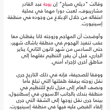
وقالت "ديلي صباح" إن
عبد القادر
زوجة
مشاريبوف، لعبت دورا مهما في عملية
اعتقاله من خلال الإبلاغ عن وجوده في منطقة
إسينيورت.
وأوضحت أن المهاجم وزوجته كانا يقطنان معا
عقب تنفيذ الهجوم في منطقة باشاك شهير،
حتى السادس من شهر كانون الثاني/ يناير
الجاري، قبل أن يقرر التنظيم نقلهما إلى
مناطق أخرى كإجراء أمني.
ووفقا للصحيفة، فإنه في ذلك التاريخ جرى
نقل زوجته برفقة طفلتها التي تبلغ عاما
ونصف العام إلى منزل تابع للتنظيم في
منطقة بندك بالجانب الآسيوي في إسطنبول،
بينما جرى نقل زوجها إلى الشقة التي جرى
إلقاء القبض عليه فيها في منطقة إسينيورت.