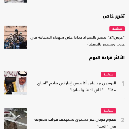
تقرير خاص
سياسة
"عربي21" تتشح بالسواد حدادا على شهداء الصحافة في
غزة.. وتستمر بالتغطية
الأكثر قراءة اليوم
سياسة
1
التويجري يرد على أكاديمي إماراتي هاجم "اتفاق
مكة".. "اللي اختشوا ماتوا"
سياسة
2
هجوم حوثي غير مسبوق يستهدف قوات سعودية
في "المخا"