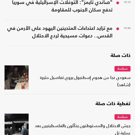
19:10
"صاندي تايمز": التوغلات الإسرائيلية في سوريا
تدفع سكان الجنوب للمقاومة
18:44
مع تزايد اعتداءات المتدينين اليهود على الأرمن في
القدس.. دعوات مسيحية لردع الاحتلال
ذات صلة
سياسة
سعودي نجا من هجوم إسطنبول يروي تفاصيل مثيرة
(شاهد)
تغطية ذات صلة
سياسة
جيش الاحتلال والمستوطنون ينكّلون بالفلسطينيين بعد
عملية تل