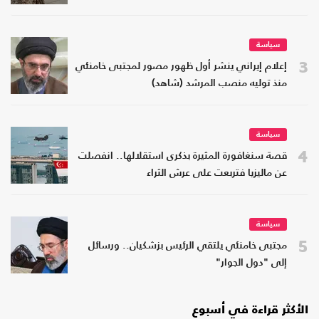
سياسة
3
إعلام إيراني ينشر أول ظهور مصور لمجتبى خامنئي
منذ توليه منصب المرشد (شاهد)
سياسة
4
قصة سنغافورة المثيرة بذكرى استقلالها.. انفصلت
عن ماليزيا فتربعت على عرش الثراء
سياسة
5
مجتبى خامنئي يلتقي الرئيس بزشكيان.. ورسائل
إلى "دول الجوار"
الأكثر قراءة في أسبوع