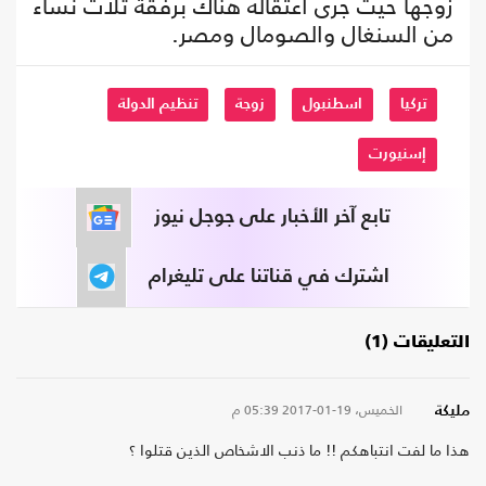
زوجها حيث جرى اعتقاله هناك برفقة ثلاث نساء
من السنغال والصومال ومصر.
تركيا
اسطنبول
زوجة
تنظيم الدولة
إسنيورت
تابع آخر الأخبار على جوجل نيوز
اشترك في قناتنا على تليغرام
التعليقات (1)
الخميس، 19-01-2017
05:39 م
مليكة
هذا ما لفت انتباهكم !! ما ذنب الاشخاص الذين قتلوا ؟