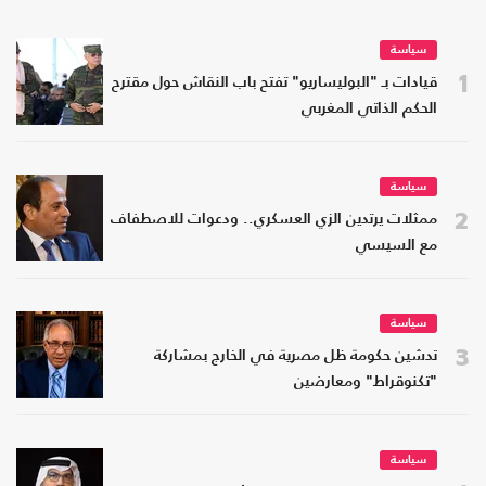
سياسة
1
قيادات بـ "البوليساريو" تفتح باب النقاش حول مقترح
الحكم الذاتي المغربي
سياسة
2
ممثلات يرتدين الزي العسكري.. ودعوات للاصطفاف
مع السيسي
سياسة
3
تدشين حكومة ظل مصرية في الخارج بمشاركة
"تكنوقراط" ومعارضين
سياسة