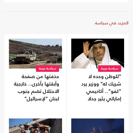
المزيد في سياسة
سياسة عربية
سياسة عربية
"للوطن وحده لا
حذفتها من صفحة
شريك له" ووزير يرد
وأبقتها بأخرى.. خارجية
"كفو".. أكاديمي
الاحتلال تضم جنوب
إماراتي يثير جدلا
لبنان "لإسرائيل"
بمنشور عن الولاء