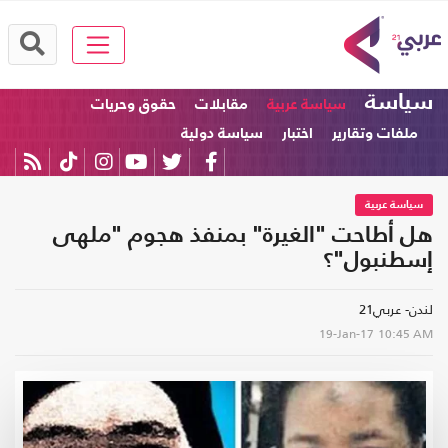
سياسة
سياسة عربية
مقابلات
حقوق وحريات
ملفات وتقارير
اختبار
سياسة دولية
سياسة عربية
هل أطاحت "الغيرة" بمنفذ هجوم "ملهى
إسطنبول"؟
لندن- عربي21
19-Jan-17
10:45 AM