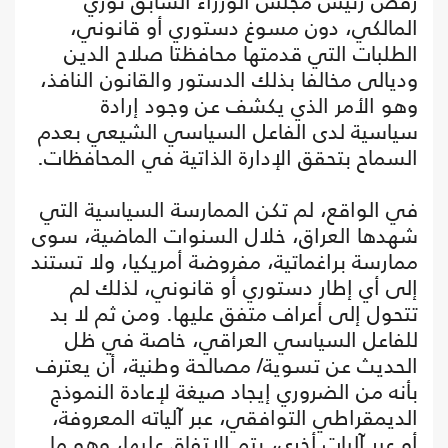
رفض رئيس مجلس الوزراء السابق نوري
المالكي، دون مسوغ دستوري أو قانوني،
الطلبات التي قدمتها محافظتا صلاح الدين
وديالى مخالفا بذلك الدستور والقانون النافذ،
وهو الأمر الذي يكشف عن وجود إرادة
سياسية لدى الفاعل السياسي الشيعي بعدم
السماح بتحقق الإدارة الذاتية في المحافظات.
في الواقع، لم تكن الممارسة السياسية التي
شهدها العراق، خلال السنوات الماضية، سوى
ممارسة براغماتية، مفروضة أمريكيا، ولا تستند
إلى أي إطار دستوري أو قانوني، لذلك لم
تتحول إلى أعراف متفق عليها. ومن ثم لا بد
للفاعل السياسي العراقي، خاصة في ظل
الحديث عن تسوية/ مصالحة وطنية، أن يعترف
بأنه من الضروري إيجاد صيغة لإعادة النموذج
الديمقراطي التوافقي، عبر آلياته المعروفة،
أو عبر آليات أخرى، يتم الاتفاق عليها، وهو ما