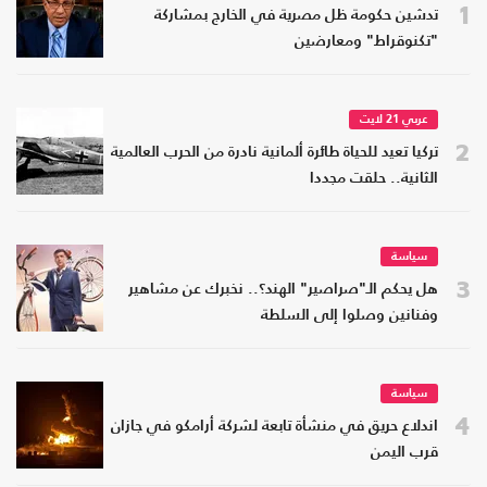
1
تدشين حكومة ظل مصرية في الخارج بمشاركة
"تكنوقراط" ومعارضين
عربي 21 لايت
2
تركيا تعيد للحياة طائرة ألمانية نادرة من الحرب العالمية
الثانية.. حلقت مجددا
سياسة
3
هل يحكم الـ"صراصير" الهند؟.. نخبرك عن مشاهير
وفنانين وصلوا إلى السلطة
سياسة
4
اندلاع حريق في منشأة تابعة لشركة أرامكو في جازان
قرب اليمن