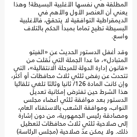
المطلقة هي نفسها الأغلبية البسيطة! وهذا
يعني أن العنصر الأول والأهم في
الديمقراطية التوافقية لا يتحقق، فالأغلبية
البسيطة تطيح تماما بمبدأ الحكم بائتلاف
واسع.
وقد أغفل الدستور الحديث عن «الفيتو
المتبادل»، ما عدا الجملة التي نُقلت من
«قانون إدارة الدولة للمرحلة الانتقالية»، التي
تتحدث عن رفض ثلثي ثلاث محافظات أو أكثر،
وإن كانت المادة 126/ ثانيا وثالثا تلغي تلقائيا
هذا الشرط حين تفترض إمكانية تعديل
الدستور بعد موافقة ثلثي أعضاء مجلس
النواب، وموافقة الشعب بالاستفتاء العام،
ومصادقة رئيس الجمهورية، من دون إشارة
إلى صلاحية ثلثي ثلاث محافظات لتعطيل
ذلك. ولا يمكن عدّ صلاحية (مجلس الرئاسة)