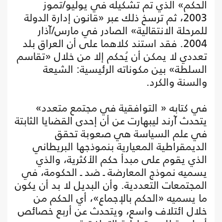
الحكم» الذي تم تشكيله في يوليو/تموز
2003، ثم ترسخ ذلك عبر «قانون إدارة الدولة
للمرحلة الانتقالية» الصادر في مارس/آذار
2004. فقد استند كلاهما على أن العراق بلد
تعددي لا يمكن أن يُحكم إلا من خلال «تقاسم
السلطة» بين مكوناته الرئيسية: الشيعة
والسنة والكرد.
في كتابه « التوافقية في مجتمع متعدد»
يتحدث آرند ليبهارت عن أن إحدى القضايا الثابتة
في علم السياسة هي صعوبة تحقق
الديمقراطية المعيارية بنموذجها البريطاني
الذي يقوم على مبدأ حكم الأكثرية، والذي
يسميه نموذج المعارضة ـ ضد ـ الحكومة، في
المجتمعات التعددية. وأن البديل لا بد أن يكون
ما يسميه «الحكم بالإجماع»، أي الحكم من
خلال ائتلاف واسع، ويتحدث عن أربع خصائص