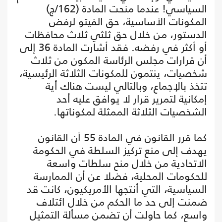
السياسي! عندما منحت المادة (162/ج)
المكونات الأساسية، حق الفيتو لرفض
الدستور، من خلال حق ثلثي ثلاث محافظات
أو أكثر في رفضه. فقد أشارت المادة 36 إلى
أن قرارات مجلس الرئاسة المكون من ثلاث
شخصيات، ينتمون للمكونات الثلاثة الرئيسية،
تتخذ بالإجماع، وبالتالي ليست هناك أية
إمكانية لتمرير قرار لا يوافق عليه أحد
الشخصيات الثلاثة الممثلة لمكوناتها.
كما قرر القانون في المادة 55 أن القانون
يهدف إلى منع تركيز السلطة في الحكومة
الاتحادية من خلال منح سلطات واسعة
للحكومات المحلية، فضلا عن أن الممارسة
السياسية، التي أنتجها الأمريكيون، كانت قد
ضمنت إلى حد ما الحكم من خلال ائتلاف
واسع، كما حاولت أن تضمن مسألة التمثيل