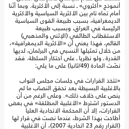
أنموذج «أكثروي» ـ نسبة إلى الأكثرية. وبما أنّنا
أمام تماه تام بين الأكثرية السياسية والأكثرية
الديمغرافية، بسبب طبيعة القوى السياسية
الرئيسة في العراق، وبسبب طبيعة
الاستقطاب الطائفي (الإثني والمذهبي)
القائم، فهذا يعني أن «الأكثرية الديمغرافية»،
من خلال تمثيلها النسبي في البرلمان، لديها
القدرة ـ ولو نظريا ـ على احتكار السلطة. فقد
نصّت المادة (49/ثانيا) على ما يلي:
«تتخذ القرارات في جلسات مجلس النواب
بالأغلبية البسيطة بعد تحقق النصاب ما لم
ينص على خلاف ذلك». وعلى الرغم من أن
الدستور اشترط «الأغلبية المطلقة» في بعض
القرارات، إلا أن المحكمة الاتحادية العليا
أطاحت بهذا الشرط، عندما نصت في قرار لها
(القرار رقم 23 اتحادية 2007)، أن الأغلبية