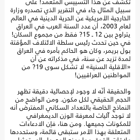
تكشف عن هذا التسييس المتعمد! على
سبيل المثال جاء في التقرير الذي تصدره وزارة
الخارجية الأمريكية عن الحرية الدينية في العالم
لعام 2003، أن عدد السنة العرب في العراق
يتراوح بين 12 ـ 15? فقط من مجموع السكان!
في حين تحدث رئيس سلطة الائتلاف المؤقتة
بول بريمر، وكان هو الحاكم بأمره في العراق
لمدة تزيد عن سنة، في مذكراته عن أن
«الأقلية السنية» لا تشكل سوى 19? من
المواطنين العراقيين!
والحقيقة أنّه لا وجود لإحصائية دقيقة تظهر
الحجم الحقيقي لكل مكون. ومن الواضح من
النماذج الخاصة بالتعداد السكاني المفترض أنه
لا توجد آليات لمعرفة الوزن الديمغرافي
للمكونات جميعها. ومن هنا، فإن الادعاءات
المتعلقة بهذا الأمر ستبقى قائمة، وستحددها
علاقات القوة، مما يمنع الوصول إلى تمثيل