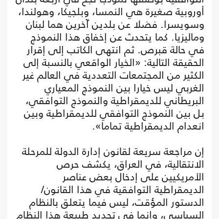
أوروبية صغيرة هي النمسا، وبلجيكا، وهولندا،
وسويسرا. فضلا عن بلدين آخرين هما لبنان
وماليزيا. كما يتحدث عن إخفاق هذا النموذج
في حالة قبرص. ثم انتهى الكاتب إلى إقرار
الحقيقة التالية: «الخيار الواقعي بالنسبة إلى
الكثير من المجتمعات التعددية في العالم غير
الغربي ليس خيارا بين النموذج المعياري
البريطاني للديمقراطية والنموذج التوافقي،
بل بين النموذج التوافقي للديمقراطية وبين
انعدام الديمقراطية تماما».
إن مراجعة سريعة لقانون إدارة الدولة للمرحلة
الانتقالية، في العراق، يكشف حرص
الأمريكيين على إدخال بعض عناصر
الديمقراطية التوافقية في هذا القانون/
الدستور المؤقت، ليس فيما يتعلق بالنظام
السياسي، وإنما في تحديد طبيعة هذا النظام