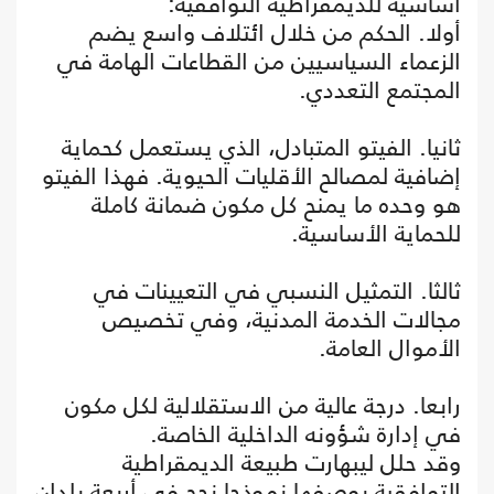
أساسية للديمقراطية التوافقية:
أولا. الحكم من خلال ائتلاف واسع يضم
الزعماء السياسيين من القطاعات الهامة في
المجتمع التعددي.
ثانيا. الفيتو المتبادل، الذي يستعمل كحماية
إضافية لمصالح الأقليات الحيوية. فهذا الفيتو
هو وحده ما يمنح كل مكون ضمانة كاملة
للحماية الأساسية.
ثالثا. التمثيل النسبي في التعيينات في
مجالات الخدمة المدنية، وفي تخصيص
الأموال العامة.
رابعا. درجة عالية من الاستقلالية لكل مكون
في إدارة شؤونه الداخلية الخاصة.
وقد حلل ليبهارت طبيعة الديمقراطية
التوافقية بوصفها نموذجا نجح في أربعة بلدان