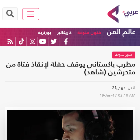
عالم الفن
فنون منوعة
كاريكاتير
بورتريه
فنون منوعة
مطرب باكستاني يوقف حفلة لإنقاذ فتاة من
متحرشين (شاهد)
لندن- عربي21
19-Jan-17
02:10 AM