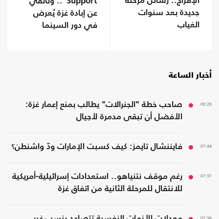
الإفراج.. رسائل مرحلة
Support".. وثائقي
جديدة بعد سنوات
عن إبادة غزة يُعرض
الغياب
في دور السينما
ببريطانيا
أخبار الساعة
08:20
صاحب خطة "الجنرالات" يطالب بمنع إعمار غزة:
الأفضل أن تبقى مدمرة لأجيال
07:44
فايننشال تايمز: كيف كسبت الإمارات ودّ واشنطن؟
07:37
رغم موقف نتنياهو.. استعدادات إسرائيلية-أمريكية
للانتقال للمرحلة الثانية من اتفاق غزة
07:36
معدلات الأزمات النفسية تتصاعد بنسب غير