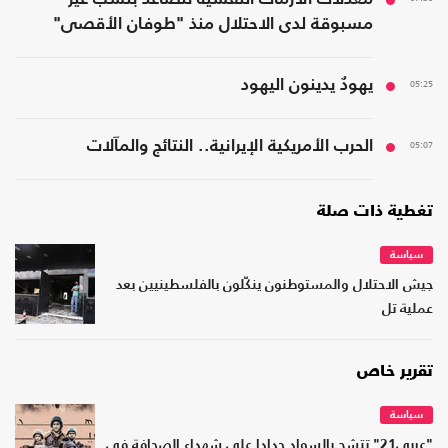
مسبوقة لدى الاحتلال منذ "طوفان الأقصى"
05:25
يهودٌ يدينون اليهود
05:07
الحرب الأمريكية الإيرانية.. النتائج والمآلات
تغطية ذات صلة
سياسة
جيش الاحتلال والمستوطنون ينكّلون بالفلسطينيين بعد
عملية تل
تقرير خاص
سياسة
"عربي21" تتشح بالسواد حدادا على شهداء الصحافة في