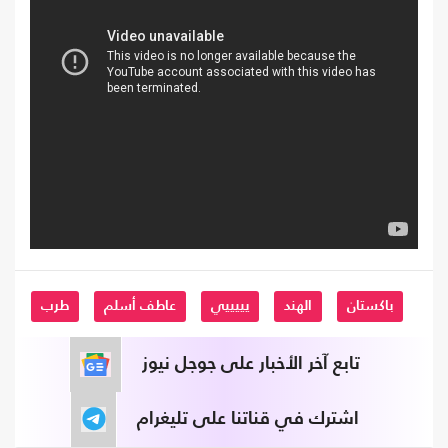
باكستان
الهند
يييييي
عاطف أسلم
طرب
تابع آخر الأخبار على جوجل نيوز
اشترك في قناتنا على تليغرام