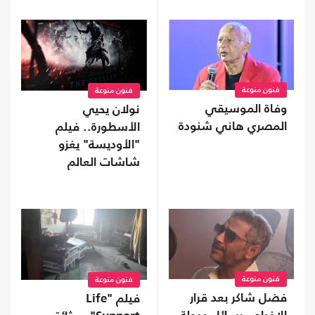
فنون منوعة
فنون منوعة
وفاة الموسيقي
نولان يحيي
المصري هاني شنودة
الأسطورة.. فيلم
"الأوديسة" يغزو
شاشات العالم
فنون منوعة
فنون منوعة
فضل شاكر بعد قرار
فيلم "Life