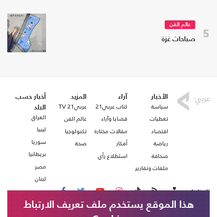
عالم الفن
5
صباحات غزة
الأخبار
آراء
المزيد
أخبار حسب
سياسة
كتاب عربي21
عربي21 TV
البلد
العراق
تغطيات
قضايا وآراء
عالم الفن
ليبيا
اقتصاد
مقالات مختارة
تكنولوجيا
سوريا
رياضة
أفكار
صحة
بريطانيا
صحافة
استطلاع رأي
مصر
ملفات وتقارير
لبنان
تابعنا على
هذا الموقع يستخدم ملف تعريف الارتباط