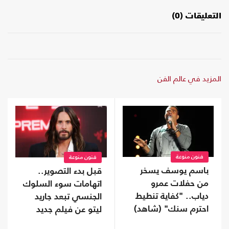
التعليقات (0)
المزيد في عالم الفن
فنون منوعة
فنون منوعة
باسم يوسف يسخر
قبل بدء التصوير..
من حفلات عمرو
اتهامات سوء السلوك
دياب.. "كفاية تنطيط
الجنسي تبعد جاريد
احترم سنك" (شاهد)
ليتو عن فيلم جديد