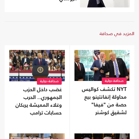
المزيد في صحافة
صحافة دولية
صحافة دولية
NYT تكشف كواليس
غضب داخل الحزب
محاولة إنفانتينو بيع
الجمهوري.. الحرب
حصة من "فيفا"
وغلاء المعيشة يربكان
لشقيق كوشنر
حسابات ترامب