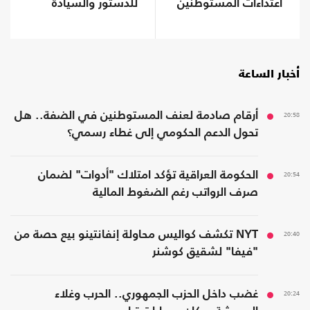
اعتداءات المستوطنين
للدستور والسيادة
وتشويه لذاكرة عنتيبي
أخبار الساعة
20:58
أرقام صادمة لعنف المستوطنين في الضفة.. هل
تحول الدعم الحكومي إلى غطاء رسمي؟
20:54
الحكومة العراقية تؤكد امتلاك "أدوات" لضمان
صرف الرواتب رغم الضغوط المالية
20:40
NYT تكشف كواليس محاولة إنفانتينو بيع حصة من
"فيفا" لشقيق كوشنر
20:24
غضب داخل الحزب الجمهوري.. الحرب وغلاء