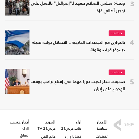
3
وثيقة: مجلس السلام يتعهد لـ"إسرائيل" بالعمل على
تهجير أهالي غزة
صحافة
4
بالتوازي مع التهديدات الخارجية.. الاحتلال يواجه قنبلة
ديموغرافية موقوتة
صحافة
5
صحيفة: قطر لعبت دورا مهما في إقناع ترامب بوقف
الهجوم على إيران
الأخبار
آراء
المزيد
أخبار حسب
سياسة
كتاب عربي21
عربي21 TV
البلد
العراق
تغطيات
قضايا وآراء
عالم الفن