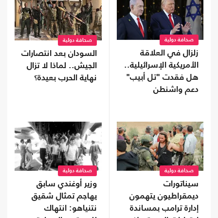
صحافة دولية
صحافة دولية
زلزال في العلاقة
السودان بعد انتصارات
الأمريكية الإسرائيلية..
الجيش.. لماذا لا تزال
هل فقدت "تل أبيب"
نهاية الحرب بعيدة؟
دعم واشنطن
التاريخي؟
صحافة دولية
صحافة دولية
سيناتورات
وزير أوغندي سابق
ديمقراطيون يتهمون
يهاجم تمثال شقيق
إدارة ترامب بمساندة
نتنياهو: انتهاك