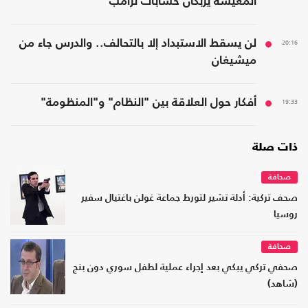
المعيشة يربكان حسابات ترامب
20:16
لن يسقط الاستبداد إلا بالتحالف.. والدرس جاء من
ميشيغان
19:33
أفكار حول العلاقة بين "النظام" و"المنظومة"
ذات صلة
صحافة
صحف تركية: أدلة تشير لتورط جماعة غولن باغتيال سفير
روسيا
صحافة
صحفي تركي يبكي بعد إجراء عملية لطفل سوري دون بنج
(شاهد)