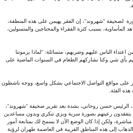
.
ة لصحيفة "شهروند"، إن الفقر يهيمن على هذه المنطقة،
هد المأساوية، بسبب كثرة الفقراء والمحتاجين والمتسولين،
 اعتداء الناس عليهم وضربهم، متسائلة: "لماذا يرموننا
هم بأي شي وكنا نشاركهم الطعام في السنوات الماضية على
بور على مواقع التواصل الاجتماعي بشكل واسع، ووجه ناشطون
هذه الفئة.
ي، الرئيس حسن روحاني، بشدة بعد تقرير صحيفة "شهروند"،
كانوا يتفقدون رعيتهم بصورة سرية وبزي تنكري وبدون مساعدين
اشرة، ولكن إذا كان الوضع الآن لا يسمح لك بمتابعة أمور
ك الذهاب إلى هذه المناطق القريبة في العاصمة طهران لرؤية