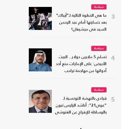
سياسة
3
ما هي الخطوة التالية لـ"أيباك"
بعد خسارتها أمام عبد الرحمن
السيد في ميشيغان؟
سياسة
4
تسلم 5 ملايين دولار.. البيت
الأبيض: على الإمارات منع أحد
أدواتها من مهاجمة ترامب
سياسة
5
قيادي بالنهضة التونسية لـ
"عربي21": أناشد الرئيس تبون
بالوساطة للإفراج عن الغنوشي