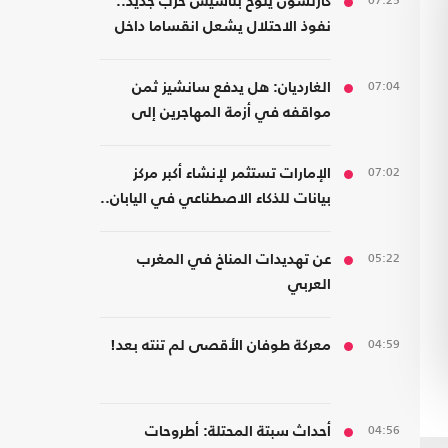
07:25
كارلسون يلوح بتأسيس حزب جديد..
نفوذ الاحتلال يشعل انقساما داخل
اليمين الأمريكي
07:04
الغارديان: هل يدفع سانشيز ثمن
مواقفه في أزمة المهاجرين إلى
سبتة؟
07:02
الإمارات تستثمر لإنشاء أكبر مركز
بيانات للذكاء الاصطناعي في اليابان..
كم بلغت تكلفته؟
05:22
عن تهديدات المناخ في المغرب
العربي
04:59
معركة طوفان الأقصى لم تنته بعد!
04:56
أحداث سبتة المحتلة: أطروحات