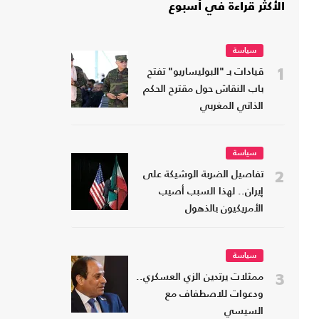
الأكثر قراءة في أسبوع
سياسة
1
قيادات بـ "البوليساريو" تفتح
باب النقاش حول مقترح الحكم
الذاتي المغربي
سياسة
2
تفاصيل الضربة الوشيكة على
إيران.. لهذا السبب أصيب
الأمريكيون بالذهول
سياسة
3
ممثلات يرتدين الزي العسكري..
ودعوات للاصطفاف مع
السيسي