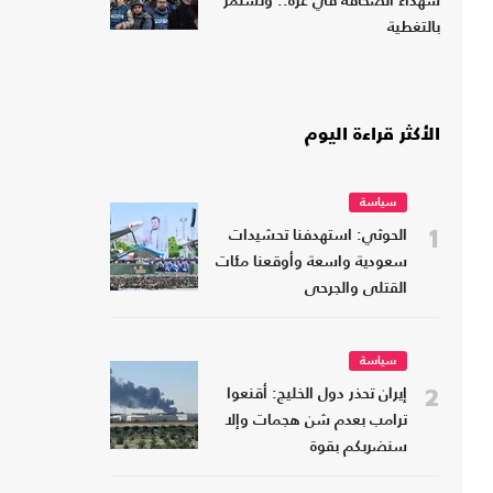
شهداء الصحافة في غزة.. وتستمر
بالتغطية
الأكثر قراءة اليوم
سياسة
1
الحوثي: استهدفنا تحشيدات
سعودية واسعة وأوقعنا مئات
القتلى والجرحى
سياسة
2
إيران تحذر دول الخليج: أقنعوا
ترامب بعدم شن هجمات وإلا
سنضربكم بقوة