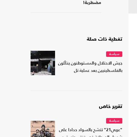
مضطربة!
تغطية ذات صلة
سياسة
جيش الاحتلال والمستوطنون ينكّلون
بالفلسطينيين بعد عملية تل
تقرير خاص
سياسة
"عربي21" تتشح بالسواد حدادا على