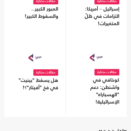
مقالات مختارة
مقالات مختارة
إسرائيل – أمريكا:
العبور الكبير..
التزامات في ظلّ
والسقوط الكبير!
المتغيرات!
مقالات مختارة
مقالات مختارة
كوخافي في
هل يسقط "بينيت"
واشنطن: دعم
في فخ "أفيتار"؟!
"الهسباراه"
الإسرائيلية!