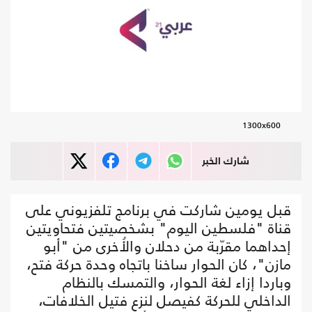
1300x600
شارك الخبر
قبل يومين شاركت في برنامج تلفزيوني على
قناة "فلسطين اليوم" بشخصيتين فتحاويتين
إحداهما مقرّبة من دحلان والأُخرى من "أبو
مازن"، كان الحوار ساخنا باتجاه وحدة حركة فتح،
وباردا إزاء لغة الحوار، والتمسك بالنظام
الداخلي للحركة كفيصل لنزع فتيل الخلافات،