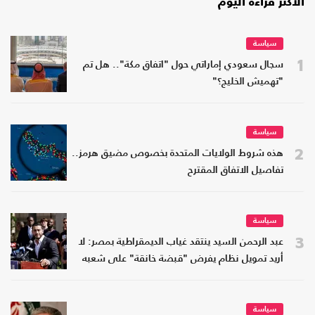
الأكثر قراءة اليوم
سياسة
1
سجال سعودي إماراتي حول "اتفاق مكة".. هل تم
"تهميش الخليج؟"
سياسة
2
هذه شروط الولايات المتحدة بخصوص مضيق هرمز..
تفاصيل الاتفاق المقترح
سياسة
3
عبد الرحمن السيد ينتقد غياب الديمقراطية بمصر: لا
أريد تمويل نظام يفرض "قبضة خانقة" على شعبه
سياسة