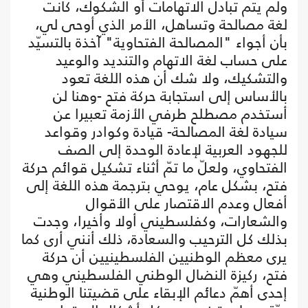
ولم يتم تبادل الاتهامات أو الشكوك، كانت
لغة مصالحة وتساهل، الأمر الذي أوحى لي،
بأن أجواء "المصالحة الفتحاوية" آخذة بالتسيّد
على حساب لغة الاتهام والتنديد والوعيد
والتشكيك، ولا شك أن هذه اللغة تعود
بالأساس إلى استجابة حركة فتح -وهنا لن
أستخدم مصطلح طرفي الأزمة تعبيرا عن
سيادة لغة المصالحة- قيادة وكوادر وقواعد
للجهود العربية لإعادة الوحدة إلى الصف
الفتحاوي، ولعلّ ما تمّ أثناء تشكيل قوائم حركة
فتح، بشكل عام، يوحي بترجمة هذه اللغة إلى
أفعال وعدم الاقتصار على الأقوال
والشعارات، وكفلسطيني أولا وأخيرا، وجدت
بذلك كل الترحيب والسعادة، ذلك أنني أرى كما
يرى معظم الوطنيين الفلسطينيين أن حركة
فتح، ركيزة النضال الوطني الفلسطيني وهي
إحدى أهمّ دعائم الإبقاء على قضيتنا الوطنية