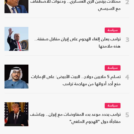
2
ممثلات يرتدين الزي العسكري.. ودعوات للاصطفاف
مع السيسي
سياسة
3
ترامب يعلن إلغاء الهجوم على إيران مقابل صفقة..
هذه ملامحها
سياسة
4
تسلم 5 ملايين دولار.. البيت الأبيض: على الإمارات
منع أحد أدواتها من مهاجمة ترامب
سياسة
5
ترامب يحدد موعد بدء المفاوضات مع إيران.. ويكشف
مفاجأة حول "الهجوم الملغي"