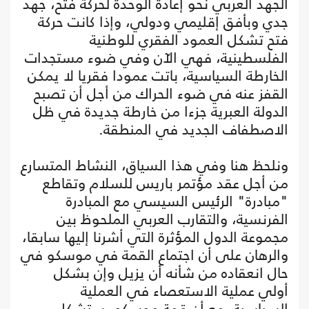
الجهد العربي نحو إعادة الوحدة لحركة فتح، جهد
جدي وبأفق إقليمي ودولي، وإذا كانت حركة
فتح تشكل العمود الفقري للوطنية
الفلسطينية، فهي الآن وفي ضوء مستجدات
الخارطة السياسية، باتت عمودا فقريا لا يمكن
القفز عنه في ضوء الحراك من أجل أن تصبح
الدولة العبرية جزءا من خارطة جديدة في ظل
الاصطفاف الجديد في المنطقة.
ونلحظ هنا وفي هذا السياق، النشاط المتسارع
من أجل عقد مؤتمر باريس للسلام وتقاطع
"مبادرة" الرئيس السيسي مع المبادرة
الفرنسية، والتقارب العربي الملحوظ بين
مجموعة الدول المؤثرة التي أشرنا إليها سابقا،
والرهان على أن اجتماع القمة في موسكو في
حال انعقاده من شأنه أن يزيل وإن بشكل
أولي عملية الاستعصاء في العملية
السياسية، مع أن قمة موسكو، ستشكل