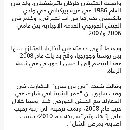
واسمه الحقيقي طرخان باتيرشفيلي، ولد في
العام 1986 في قرية بيركياني في وادي
بانكيسي بجورجيا من أب نصراني، وخدم في
الجيش الجورجي الخدمة الإجبارية بين عامي
2006 و2007.
وبعدما أنهى خدمته في أبخازيا، المتنازع عليها
بين روسيا وجورجيا، وقّع بدايات عام 2008
عقدا لينضم إلى الجيش الجورجي في كتيبة
الرماة.
وقالت شبكة "بي بي سي" الإخبارية، في
وقت سابق، إن "عمر الشيشاني شارك في
المعارك مع الجيش الجورجي ضد روسيا خلال
حرب عام 2008، وتمت ترقيته إلى رتبة رقيب
على إثرها، وتم تسريحه عام 2010؛ بسبب
إصابته بمرض السّل".