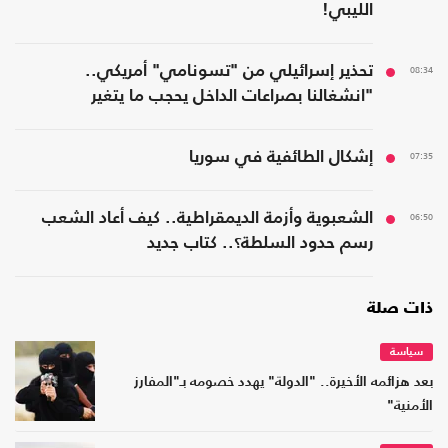
الليبي!
08:34
تحذير إسرائيلي من "تسونامي" أمريكي..
"انشغالنا بصراعات الداخل يحجب ما يتغير
بواشنطن"
07:35
إشكال الطائفية في سوريا
06:50
الشعبوية وأزمة الديمقراطية.. كيف أعاد الشعب
رسم حدود السلطة؟.. كتاب جديد
ذات صلة
سياسة
بعد هزائمه الأخيرة.. "الدولة" يهدد خصومه بـ"المفارز
الأمنية"