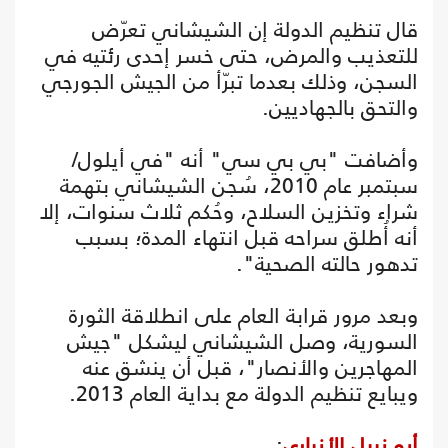
قال تنظيم الدولة إن الشيشاني تعرّض
للتعذيب والمرض، حتى خسر إحدى رئتيه في
السجن، وذلك بعدما تبرّأ من الجيش الجورجي
والتحق بالجهاديين.
وأضافت "بي بي سي" أنه "في أيلول/
سبتمبر عام 2010، سُجن الشيشاني بتهمة
شراء وتخزين السلاح، وحُكم ثلاث سنوات، إلا
أنه أُطلق سراحه قبل انتهاء المدة؛ بسبب
تدهور حالته الصحية".
وبعد مرور قرابة العام على انطلاقة الثورة
السورية، وصل الشيشاني ليشكل "جيش
المهاجرين والأنصار"، قبل أن ينشق عنه
ويبايع تنظيم الدولة مع بداية العام 2013.
أبو نبيل الأنباري
: