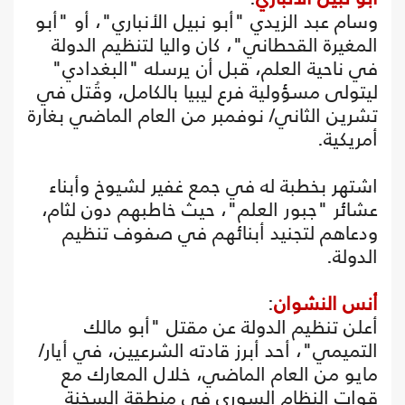
وسام عبد الزيدي "أبو نبيل الأنباري"، أو "أبو
المغيرة القحطاني"، كان واليا لتنظيم الدولة
في ناحية العلم، قبل أن يرسله "البغدادي"
ليتولى مسؤولية فرع ليبيا بالكامل، وقُتل في
تشرين الثاني/ نوفمبر من العام الماضي بغارة
أمريكية.
اشتهر بخطبة له في جمع غفير لشيوخ وأبناء
عشائر "جبور العلم"، حيث خاطبهم دون لثام،
ودعاهم لتجنيد أبنائهم في صفوف تنظيم
الدولة.
أنس النشوان
:
أعلن تنظيم الدولة عن مقتل "أبو مالك
التميمي"، أحد أبرز قادته الشرعيين، في أيار/
مايو من العام الماضي، خلال المعارك مع
قوات النظام السوري في منطقة السخنة