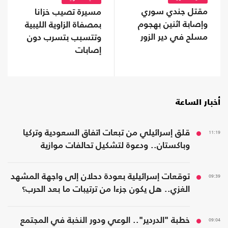
مقتل جندي سوري
مسيرة تصيب خزانا
وإصابة اثنين بهجوم
بمصفاة الزاوية الليبية
مسلح في دير الزور
وتتسبب بتسرب دون
إصابات
أخبار الساعة
11:19
قلق إسرائيلي من تبعات اتفاق السعودية وتركيا
وباكستان.. ودعوة لتشكيل تحالفات موازية
09:39
توقعات إسرائيلية بعودة دحلان إلى واجهة المشهد
الغزي.. هل يكون جزءا من ترتيبات ما بعد الحرب؟
09:04
خطبة "الدردير".. الوعي ودور النخبة في المجتمع