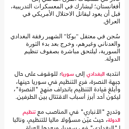
أفغانستان؛ ليشارك في المعسكرات التدريبية،
قبل أن يعود ليقاتل الاحتلال الأمريكي في
العراق.
سُجن في معتقل "بوكا" الشهير رفقة البغدادي
والعدناني وغيرهم، وخرج بعد بدء الثورة
السورية، ليلتحق مباشرة بصفوف تنظيم
الدولة.
انتدبه
إلى
؛ للوقوف على حال
البغدادي
سوريا
جبهة النصرة، فرع التنظيم في سوريا حينها،
وأبلغ قيادة التنظيم بانحراف منهج "النصرة"،
ليكون أحد أبرز أسباب الاقتتال بين الطرفين.
وتدرج "الأنباري" في المناصب مع
تنظيم
، حيث عيّن مسؤولا ماليا للتنظيم، ونائبا
الدولة
لـ"البغدادي" في سوريا، وبعدها العراق.