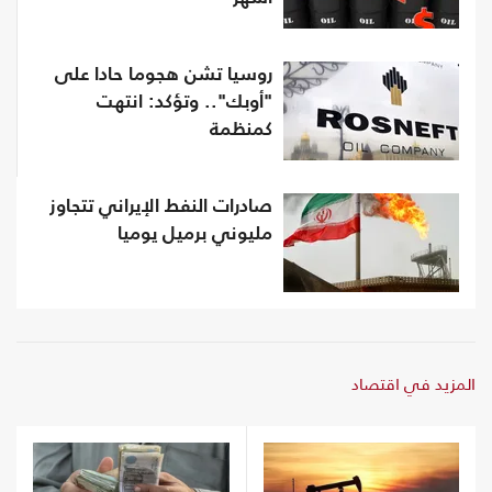
روسيا تشن هجوما حادا على
"أوبك".. وتؤكد: انتهت
كمنظمة
صادرات النفط الإيراني تتجاوز
مليوني برميل يوميا
المزيد في اقتصاد