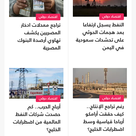
اقتصاد دولي
اقتصاد دولي
النفط يسجل ارتفاعا
تراجع معدلات ادخار
بعد هجمات الحوثي
المصريين يكشف
على تحشدات سعودية
تهاوي أرصدة البنوك
في اليمن
المصرية
اقتصاد دولي
اقتصاد دولي
رغم تراجع الإنتاج..
أرباح الحرب.. كم
كيف حققت أرامكو
حصدت شركات النفط
أرباحا قياسية وسط
العالمية من اضطرابات
اضطرابات الخليج؟
الخليج؟