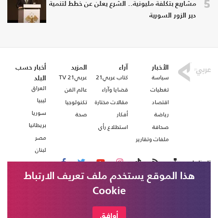
5
مشاريع بتكلفة مليونية.. الشرع يعلن عن خطط لتنمية
دير الزور السورية
الأخبار
آراء
المزيد
أخبار حسب
سياسة
كتاب عربي21
عربي21 TV
البلد
العراق
تغطيات
قضايا وآراء
عالم الفن
ليبيا
اقتصاد
مقالات مختارة
تكنولوجيا
سوريا
رياضة
أفكار
صحة
بريطانيا
صحافة
استطلاع رأي
مصر
ملفات وتقارير
لبنان
تابعنا على
هذا الموقع يستخدم ملف تعريف الارتباط
Cookie
من نحن
اتصل بنا
شروط الاستخدام
أوافق