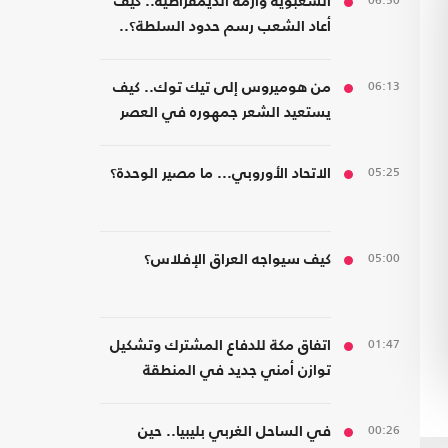
06:50
الشعبوية وأزمة الديمقراطية.. كيف
أعاد الشعب رسم حدود السلطة؟..
كتاب جديد
06:13
من هوميروس إلى تيك توك.. كيف
يستعيد الشعر جمهوره في العصر
الرقمي؟
05:25
الاتحاد الأوروبي... ما مصير الوحدة؟
05:00
كيف سيواجه العراق الإفلاس؟
01:47
اتفاق مكة للدفاع المشترك وتشكيل
توازن أمني جديد في المنطقة
00:26
في الساحل الغربي بليبيا.. حين