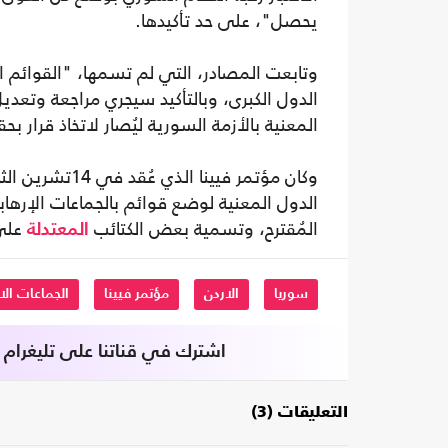
يحصل"، على حد تأكيدها.
وتابعت المصادر، التي لم تسمها، "القوائم 
الدول الكبرى، وبالتأكيد سيجري مراجعة وتعديل
المعنية بالأزمة السورية ليُصار لاتخاذ قرار ب
وكان مؤتمر فيي
الدول المعنية لوضع قوائم بالجماعات الإره
المُقترح، وتسمية بعض الكتائب
على 
المعتدلة
سوريا
الاردن
مؤتمر فيينا
الجماعات الا
اشترك في قناتنا على تليغرام
التعليقات (3)