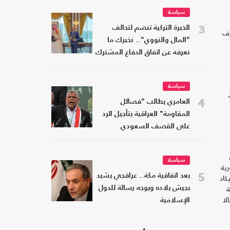
سياسة
3
الخبرة التركية تنضم لتحالف
رف
"المال والنووي".. نخبرك ما
نعرفه عن اتفاق الدفاع المشترك
سياسة
4
العامري يطالب "فصائل
المقاومة" العراقية بتأجيل الرد
على القصف السعودي
سياسة
ية
5
كاد
بعد اتفاقية مكة.. عراقجي يشيد
ة
بجيش بلاده ويوجه رسالة للدول
لا
الإسلامية