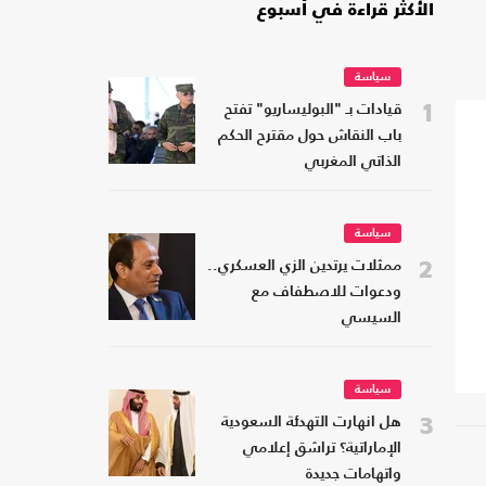
الأكثر قراءة في أسبوع
سياسة
1
قيادات بـ "البوليساريو" تفتح
باب النقاش حول مقترح الحكم
الذاتي المغربي
سياسة
2
ممثلات يرتدين الزي العسكري..
ودعوات للاصطفاف مع
السيسي
سياسة
3
هل انهارت التهدئة السعودية
الإماراتية؟ تراشق إعلامي
واتهامات جديدة