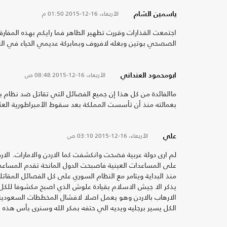
الأربعاء، 16-12-2015
01:50 م
ياسمين الشام
اجتمعت القذارات وقررت تطهير الطاهر فما رايكم بهذه المفا
الصصحي بوتين وبغله لافروف وبمابركة عديمي الحياء في الغرب
الأربعاء، 16-12-2015
08:48 ص
ابومحمود العنداني
ماالفائدة من كل هذا إن جميع الفصائل التي تقاتل ضد نظام بش
بعمالته منذ أن تأسست المملكة بعد سقوط الأمبراطورية العثم
الأربعاء، 16-12-2015
03:10 ص
علي
لم ارى دولة عربية فضحت وانكشفت كما الاردن والامارات. الا
على المساعدات العينية فاصبحت الدول المانحة تقدم المساعدات 
منذ البداية ويتامر مع النظام السوري على كل الفصائل المقا
يذكر الا جيش الاسلام بقيادة علوش الذي اصبح مكشوفا للك
الارهاب بالاردن وهو يعمل اصلا لافشال المخططات السعودية 
الكل يسير برجليه ويديه الي حتفه بمكر الله وسنرى بأس هذه ال