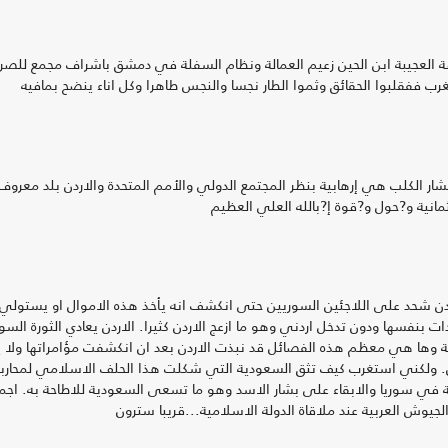
رقة العجيبة ابن الحين زعيم العمالة ونظام السفلة في دمشق باشراف مجمع للص
 ففقلبوا الحقائق وثموا الطار نجسا والنجس طاهرا وكل اناء ينضح بمافيه
ار الكلب هي إرهابية بنظر المجتمع الدولي والأمم المتحدة والاردن بلد معروف
انية و?حول و?قوة إ?بالله العلي العظيم
ردن شحد على اللاجئين السوريين حتى انكشف انه يأخذ هذه الاموال او يستولي
بنفسها ودون تدخل اردني وهو ما ازعج الاردن كثيرا. الاردن يعادي الثورة السور
تلة وها هي معظم هذه الفصائل قد نبذت الاردن بعد ان انكشفت مؤامراتها ولا ي
ل. ولكني استغرب كيف تثق السعودية التي شكلت هذا الحلف الاسلامي لمحارب
في سوريا والابقاء على بشار الاسد وهو ما تسعى السعودية للاطاحة به. اجما
جيوش العربية عند ملاقاة الدولة الاسلامية...قريبا سترون