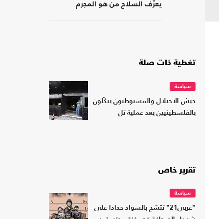
يعرّف السلاح من هو المجرم
تغطية ذات صلة
سياسة
جيش الاحتلال والمستوطنون ينكّلون
بالفلسطينيين بعد عملية تل
تقرير خاص
سياسة
"عربي21" تتشح بالسواد حدادا على