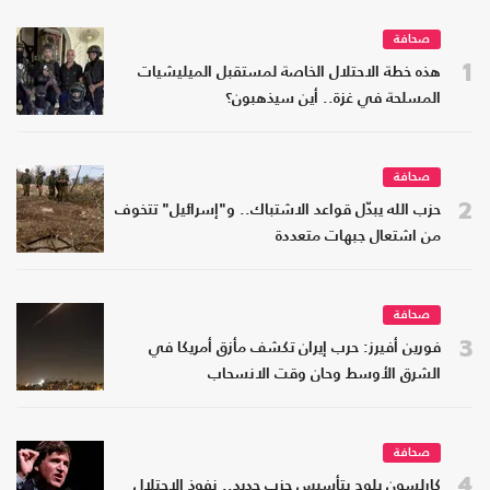
صحافة
1
هذه خطة الاحتلال الخاصة لمستقبل الميليشيات
المسلحة في غزة.. أين سيذهبون؟
صحافة
2
حزب الله يبدّل قواعد الاشتباك.. و"إسرائيل" تتخوف
من اشتعال جبهات متعددة
صحافة
3
فورين أفيرز: حرب إيران تكشف مأزق أمريكا في
الشرق الأوسط وحان وقت الانسحاب
صحافة
4
كارلسون يلوح بتأسيس حزب جديد.. نفوذ الاحتلال