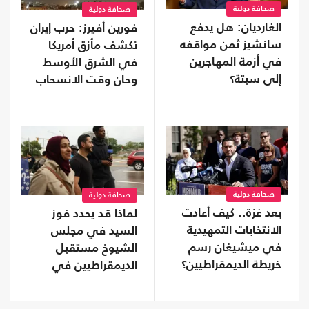
صحافة دولية
صحافة دولية
الغارديان: هل يدفع
فورين أفيرز: حرب إيران
سانشيز ثمن مواقفه
تكشف مأزق أمريكا
في أزمة المهاجرين
في الشرق الأوسط
إلى سبتة؟
وحان وقت الانسحاب
صحافة دولية
صحافة دولية
بعد غزة.. كيف أعادت
لماذا قد يحدد فوز
الانتخابات التمهيدية
السيد في مجلس
في ميشيغان رسم
الشيوخ مستقبل
خريطة الديمقراطيين؟
الديمقراطيين في
أمريكا؟