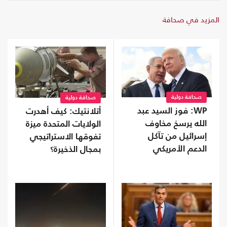
المزيد في صحافة
صحافة دولية
صحافة دولية
WP: فوز السيد عبد
أتلانتيك: كيف أهدرت
الله يرسخ مخاوف
الولايات المتحدة ميزة
إسرائيل من تآكل
تفوقها الاستراتيجي
الدعم الأمريكي
بمجال الذخيرة؟