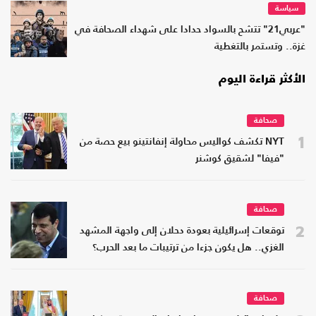
سياسة
"عربي21" تتشح بالسواد حدادا على شهداء الصحافة في
غزة.. وتستمر بالتغطية
الأكثر قراءة اليوم
صحافة
1
NYT تكشف كواليس محاولة إنفانتينو بيع حصة من
"فيفا" لشقيق كوشنر
صحافة
2
توقعات إسرائيلية بعودة دحلان إلى واجهة المشهد
الغزي.. هل يكون جزءا من ترتيبات ما بعد الحرب؟
صحافة