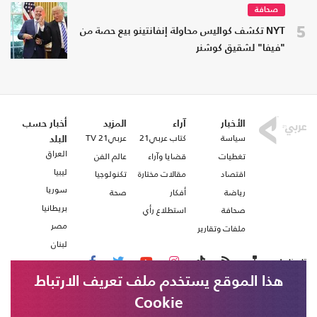
صحافة
5
NYT تكشف كواليس محاولة إنفانتينو بيع حصة من
"فيفا" لشقيق كوشنر
الأخبار
آراء
المزيد
أخبار حسب
سياسة
كتاب عربي21
عربي21 TV
البلد
العراق
تغطيات
قضايا وآراء
عالم الفن
ليبيا
اقتصاد
مقالات مختارة
تكنولوجيا
سوريا
رياضة
أفكار
صحة
بريطانيا
صحافة
استطلاع رأي
مصر
ملفات وتقارير
لبنان
تابعنا على
هذا الموقع يستخدم ملف تعريف الارتباط
Cookie
من نحن