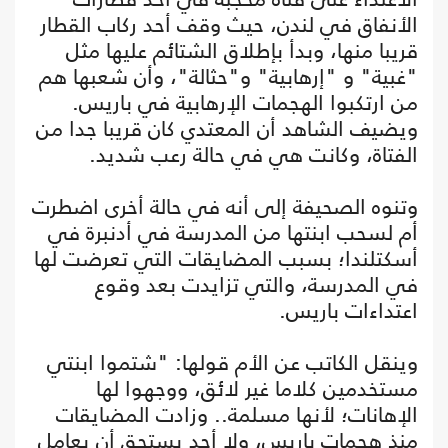
الأنفاق في لندن، حيث وقف أحد ركاب القطار
قريبا منها، وبدأ بإطلاق الشتائم عليها مثل
"غبية" و "إرهابية" و"حثالة"، وأن شعبها هم
من ارتكبوا الهجمات الإرهابية في باريس.
ويضيف الشاهد أن المعتدي كان قريبا جدا من
الفتاة، وكانت هي في حالة رعب شديد.
وتنوه الصحيفة إلى أنه في حالة أخرى اضطرت
أم لسحب ابنتها من المدرسة في أدنبرة في
أسكتلندا؛ بسبب المضايقات التي تعرضت لها
في المدرسة، والتي تزايدت بعد وقوع
اعتداءات باريس.
وينقل الكاتب عن الأم قولها: "شتموا ابنتي
مستخدمين كلاما غير لائق، ووجهوا لها
الإهانات؛ لأنها مسلمة.. وزادت المضايقات
منذ هجمات باريس، ولا أحد يستحق أن يعامل