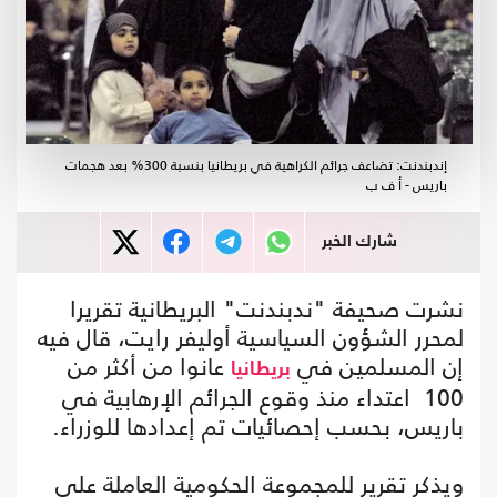
إندبندنت: تضاعف جرائم الكراهية في بريطانيا بنسبة 300% بعد هجمات
باريس - أ ف ب
شارك الخبر
نشرت صحيفة "ندبندنت" البريطانية تقريرا
لمحرر الشؤون السياسية أوليفر رايت، قال فيه
إن المسلمين في
عانوا من أكثر من
بريطانيا
100 اعتداء منذ وقوع الجرائم الإرهابية في
باريس، بحسب إحصائيات تم إعدادها للوزراء.
ويذكر تقرير للمجموعة الحكومية العاملة على