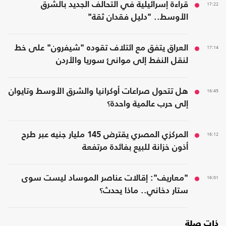
17:22
قراءة إسرائيلية في التحالف الجديد بالشرق
الأوسط.. "دليل فقدان ثقة"
17:14
العراق يتفق مع ائتلاف تقوده "شيفرون" على خط
لنقل النفط إلى موانئ سوريا والأردن
16:45
هل تتحول صراعات أوكرانيا والشرق الأوسط وتايوان
إلى حرب عالمية واحدة؟
16:12
المركزي المصري يقترض 145 مليار جنيه عبر طرح
أذون خزانة للبيع بفائدة مرتفعة
16:01
"معاريف": إقالات عناصر الموساد ليست سوى
ستار دخاني.. ماذا يحدث؟
ذات صلة