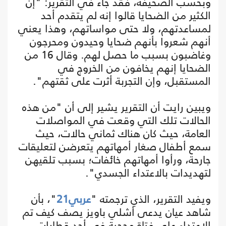
وبحسب الصحيفة، فقد جاء في التقرير: "إن
الكثير من الضحايا قالوا إنه لم يتقدم أحد
لمساعدتهم، ولا حتى مواساتهم، وهذا يعني
أنهم شعروا بأنهم ضحايا وحيدون ومحرجون
وغاضبون بسبب ما حصل لهم. وقال 16 من
الضحايا إنهم يخافون من الخروج في
المستقبل، وإن التجربة أثرت على ثقتهم".
ويبين رايت أن التقرير يشير إلى أن "من هذه
الحالات تلك التي وقعت في المواصلات
العامة، حيث كان هناك ثماني حالات، حيث
سمع أطفال صغار أمهاتهم يتعرضن لتعليقات
جارحة، ورأوا أمهاتهم خائفات؛ بسبب تلقيهن
لتهديدات بالاعتداء الجسدي".
ويفيد التقرير، الذي ترجمته "
عربي21
"، بأن
شاهد عيان يدعى أشلي باويز يصف كيف تم
الاعتداء على فتاة محجبة في أحد قطارات