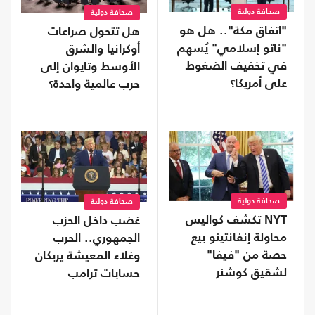
صحافة دولية
صحافة دولية
"اتفاق مكة".. هل هو
هل تتحول صراعات
"ناتو إسلامي" يُسهم
أوكرانيا والشرق
في تخفيف الضغوط
الأوسط وتايوان إلى
على أمريكا؟
حرب عالمية واحدة؟
صحافة دولية
صحافة دولية
NYT تكشف كواليس
غضب داخل الحزب
محاولة إنفانتينو بيع
الجمهوري.. الحرب
حصة من "فيفا"
وغلاء المعيشة يربكان
لشقيق كوشنر
حسابات ترامب