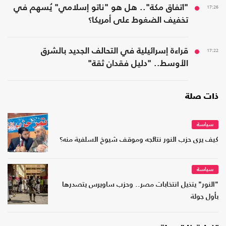
17:26
"اتفاق مكة".. هل هو "ناتو إسلامي" يُسهم في
تخفيف الضغوط على أمريكا؟
17:22
قراءة إسرائيلية في التحالف الجديد بالشرق
الأوسط.. "دليل فقدان ثقة"
ذات صلة
سياسة
كيف يرى حزب النور نتائجه وموقف شيوخ السلفية منه؟
سياسة
"النور" يتذيل انتخابات مصر.. وحزب ساويرس يتصدرها
بأول جولة