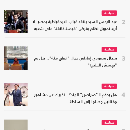
سياسة
2
عبد الرحمن السيد ينتقد غياب الديمقراطية بمصر: لا
أريد تمويل نظام يفرض "قبضة خانقة" على شعبه
سياسة
3
سجال سعودي إماراتي حول "اتفاق مكة".. هل تم
"تهميش الخليج؟"
سياسة
4
هل يحكم الـ"صراصير" الهند؟.. نخبرك عن مشاهير
وفنانين وصلوا إلى السلطة
سياسة