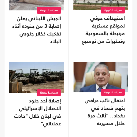
سياسة عربية
سياسة عربية
استهداف حوثي
الجيش اللبناني يعلن
لمواقع عسكرية
إصابة 3 من جنوده أثناء
مرتبطة بالسعودية
تفكيك ذخائر جنوبي
وتحذيرات من توسيع
البلاد
المواجهة
سياسة عربية
سياسة عربية
اعتقال نائب عراقي
إصابة أحد جنود
بتهم فساد في
الاحتلال الإسرائيلي
بغداد.. "ثالث مرة
في لبنان خلال "حادث
خلال مسيرته
عملياتي"
السياسية"