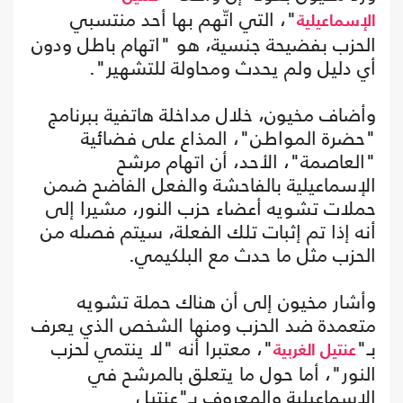
"، التي اتّهم بها أحد منتسبي
الإسماعيلية
الحزب بفضيحة جنسية، هو "اتهام باطل ودون
أي دليل ولم يحدث ومحاولة للتشهير".
وأضاف مخيون، خلال مداخلة هاتفية ببرنامج
"حضرة المواطن"، المذاع على فضائية
"العاصمة"، الأحد، أن اتهام مرشح
الإسماعيلية بالفاحشة والفعل الفاضح ضمن
حملات تشويه أعضاء حزب النور، مشيرا إلى
أنه إذا تم إثبات تلك الفعلة، سيتم فصله من
الحزب مثل ما حدث مع البلكيمي.
وأشار مخيون إلى أن هناك حملة تشويه
متعمدة ضد الحزب ومنها الشخص الذي يعرف
بـ"
"، معتبرا أنه "لا ينتمي لحزب
عنتيل الغربية
النور"، أما حول ما يتعلق بالمرشح في
الإسماعيلية والمعروف بـ"عنتيل