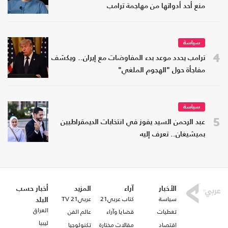
منع أحد أدواتها من مهاجمة ترامب
سياسة
4
ترامب يحدد موعد بدء المفاوضات مع إيران.. ويكشف
مفاجأة حول "الهجوم الملغي"
سياسة
5
عبد الرحمن السيد يفوز في انتخابات الديمقراطيين
بميشيغان.. تعرف إليه
الأخبار
آراء
المزيد
أخبار حسب
سياسة
كتاب عربي21
عربي21 TV
البلد
العراق
تغطيات
قضايا وآراء
عالم الفن
ليبيا
اقتصاد
مقالات مختارة
تكنولوجيا