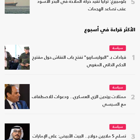
5
بلومبيرغ: تركيا تقيّد حركة الملاحة في البحر الأسود
عقب تصاعد الهجمات
الأكثر قراءة في أسبوع
سياسة
1
قيادات بـ "البوليساريو" تفتح باب النقاش حول مقترح
الحكم الذاتي المغربي
سياسة
2
ممثلات يرتدين الزي العسكري.. ودعوات للاصطفاف
مع السيسي
سياسة
3
تسلم 5 ملايين دولار.. البيت الأبيض: على الإمارات