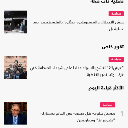
تغطية ذات صلة
سياسة
جيش الاحتلال والمستوطنون ينكّلون بالفلسطينيين بعد
عملية تل
تقرير خاص
سياسة
"عربي21" تتشح بالسواد حدادا على شهداء الصحافة في
غزة.. وتستمر بالتغطية
الأكثر قراءة اليوم
سياسة
1
تدشين حكومة ظل مصرية في الخارج بمشاركة
"تكنوقراط" ومعارضين