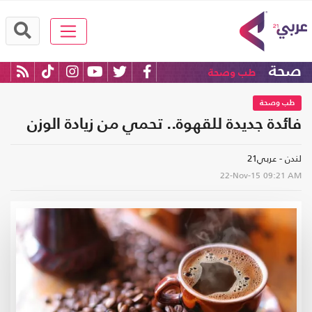
صحة
طب وصحة
طب وصحة
فائدة جديدة للقهوة.. تحمي من زيادة الوزن
لندن - عربي21
22-Nov-15
09:21 AM