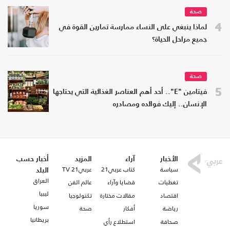
صحة
4
لماذا ينبغي على النساء ممارسة تمارين القوة في
جميع مراحل الحياة؟
صحة
5
فيتامين "E".. أحد أهم العناصر الغذائية التي يحتاجها
الإنسان.. إليك فوائده ومصادره
الأخبار
آراء
المزيد
أخبار حسب
سياسة
كتاب عربي21
عربي21 TV
البلد
العراق
تغطيات
قضايا وآراء
عالم الفن
ليبيا
اقتصاد
مقالات مختارة
تكنولوجيا
سوريا
رياضة
أفكار
صحة
بريطانيا
صحافة
استطلاع رأي