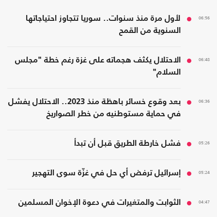
06:56
لأول مرة منذ سنوات.. سوريا تتجاوز احتياجاتها
السنوية من القمح
06:48
الاحتلال يكثف هجماته على غزة رغم خطة "مجلس
السلام"
06:36
بعد وقوع خسائر باهظة منذ 2023.. الاحتلال يفشل
في حماية مستوطنيه من خطر الصواريخ
05:26
فشل خارطة الطريق قبل أن تبدأ
05:24
إسرائيل ترفض أي حل في غزّة سوى التهجير
04:47
الثوابت والمتغيرات في دعوة الإخوان المسلمين