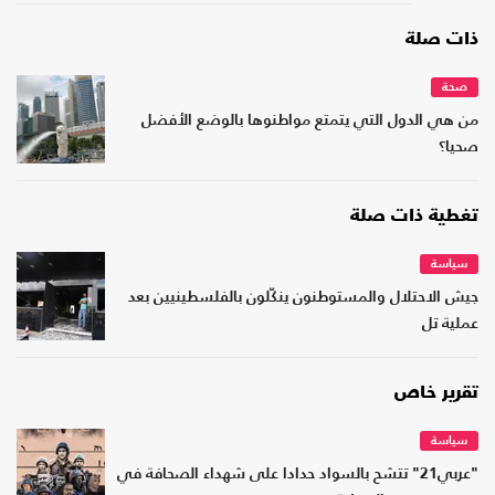
ذات صلة
صحة
من هي الدول التي يتمتع مواطنوها بالوضع الأفضل
صحيا؟
تغطية ذات صلة
سياسة
جيش الاحتلال والمستوطنون ينكّلون بالفلسطينيين بعد
عملية تل
تقرير خاص
سياسة
"عربي21" تتشح بالسواد حدادا على شهداء الصحافة في