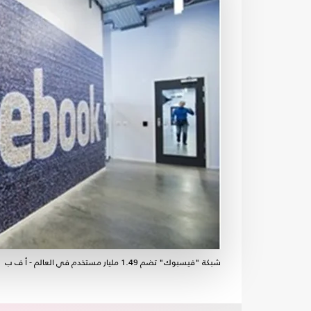
شبكة "فيسبوك" تضم 1.49 مليار مستخدم في العالم - أ ف ب