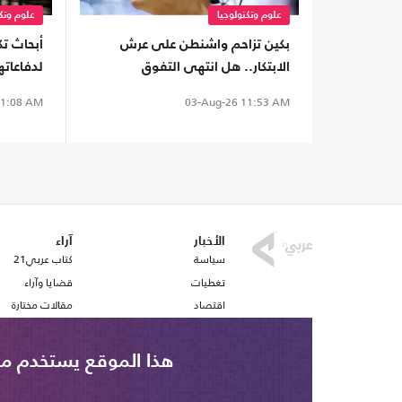
علوم وتكنولوجيا
علوم وتكن
بكين تزاحم واشنطن على عرش
أبحاث ت
الابتكار.. هل انتهى التفوق
لدفاعاته
الأمريكي؟
أمريكي
1:08 AM
03-Aug-26
11:53 AM
الأخبار
آراء
سياسة
كتاب عربي21
تغطيات
قضايا وآراء
اقتصاد
مقالات مختارة
رياضة
أفكار
صحافة
استطلاع رأي
هذا الموقع يستخدم ملف تع
ملفات وتقارير