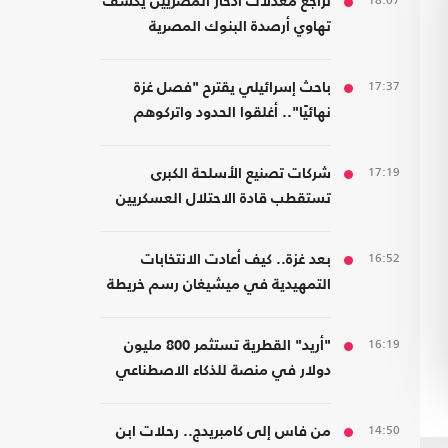
18:07
تراجع معدلات ادخار المصريين يكشف
تهاوي أرصدة البنوك المصرية
17:37
باحث إسرائيلي يقترح "فصل غزة
نهائيًا".. أغلقوا الحدود واتركوهم
لمصر
17:19
شركات تصنيع الأسلحة الكبرى
تستقطب قادة الاحتلال العسكريين
والأمنيين للعمل معها
16:52
بعد غزة.. كيف أعادت الانتخابات
التمهيدية في ميشيغان رسم خريطة
الديمقراطيين؟
16:19
"أريد" القطرية تستثمر 800 مليون
دولار في منصة للذكاء الاصطناعي
14:50
من فاس إلى كامبريدج.. رحلات ابن