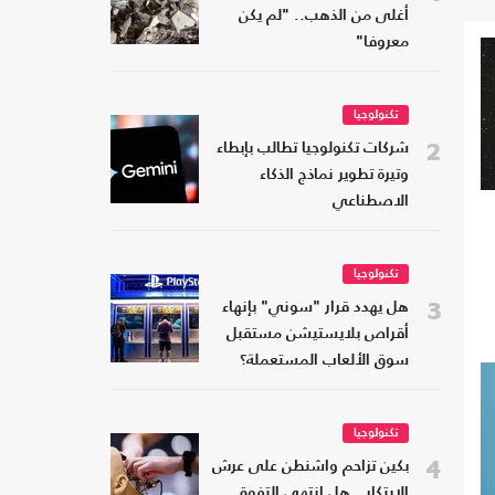
أغلى من الذهب.. "لم يكن
معروفا"
تكنولوجيا
2
شركات تكنولوجيا تطالب بإبطاء
وتيرة تطوير نماذج الذكاء
الاصطناعي
تكنولوجيا
3
هل يهدد قرار "سوني" بإنهاء
أقراص بلايستيشن مستقبل
سوق الألعاب المستعملة؟
تكنولوجيا
4
بكين تزاحم واشنطن على عرش
الابتكار.. هل انتهى التفوق