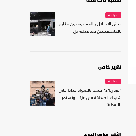
تغطية ذات صلة
سياسة
جيش الاحتلال والمستوطنون ينكّلون
بالفلسطينيين بعد عملية تل
تقرير خاص
سياسة
"عربي21" تتشح بالسواد حدادا على
شهداء الصحافة في غزة.. وتستمر
بالتغطية
الأكثر قراءة اليوم