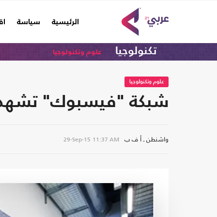
(current)
الرئيسية
سياسة
اق
تكنولوجيا
علوم وتكنولوجيا
علوم وتكنولوجيا
شبكة "فيسبوك" تشهد 
واشنطن ـ أ ف ب
29-Sep-15
11:37 AM