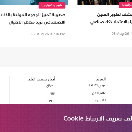
ولوجيا
علوم وتكنولوجيا
كشف تطوير الصين
صعوبة تمييز الوجوه المولدة بالذكاء
ا بالاعتماد ذكاء صناعي
الاصطناعي تزيد مخاطر الاحتيال
03-Aug-26
1
02-Aug-26
01:10 PM
المزيد
أخبار حسب البلد
عربي21 TV
العراق
عالم الفن
ليبيا
تكنولوجيا
سوريا
صحة
بريطانيا
مصر
ريف الارتباط Cookie
لبنان