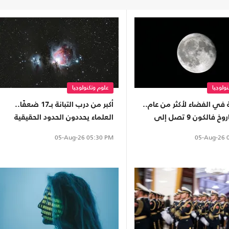
ولوجيا
علوم وتكنولوجيا
 في الفضاء لأكثر من عام..
أكبر من درب التبانة بـ17 ضعفًا..
بقايا صاروخ فالكون 9 تصل إلى
العلماء يحددون الحدود الحقيقية
مر
للمجرة العملاقة IC 1101
05-Aug-26
0
05-Aug-26
05:30 PM