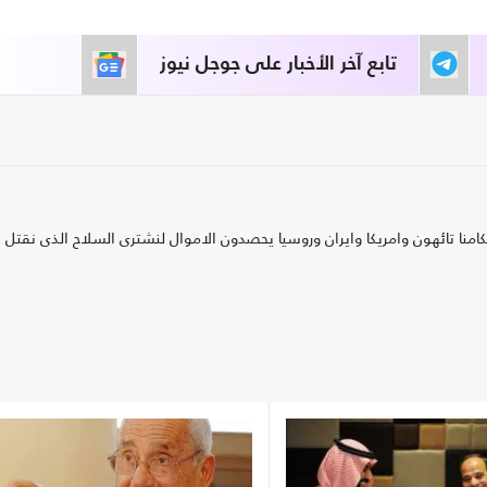
تابع آخر الأخبار على جوجل نيوز
نا تائهون وامريكا وايران وروسيا يحصدون الاموال لنشترى السلاح الذى نقتل ب