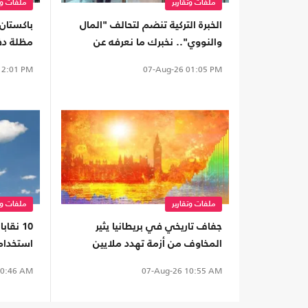
ملفات وتقارير
ملفات وت
الخبرة التركية تنضم لتحالف "المال
باكستان 
والنووي".. نخبرك ما نعرفه عن
مظلة دف
اتفاق الدفاع المشترك
الاتفاق 
2:01 PM
07-Aug-26
01:05 PM
ملفات وتقارير
ملفات وت
جفاف تاريخي في بريطانيا يثير
10 نقا
المخاوف من أزمة تهدد ملايين
استخدام 
السكان
في حرب 
0:46 AM
07-Aug-26
10:55 AM