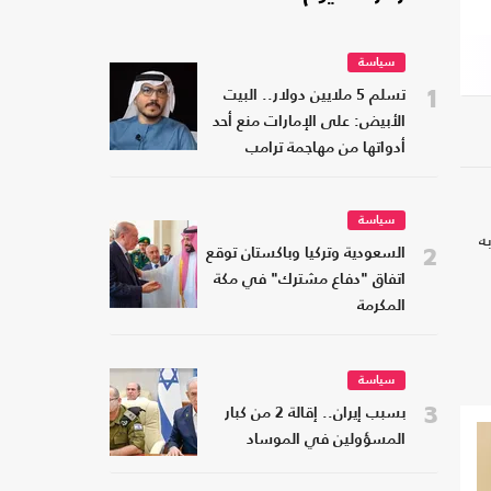
سياسة
1
تسلم 5 ملايين دولار.. البيت
الأبيض: على الإمارات منع أحد
أدواتها من مهاجمة ترامب
سياسة
ه
2
السعودية وتركيا وباكستان توقع
اتفاق "دفاع مشترك" في مكة
المكرمة
سياسة
3
بسبب إيران.. إقالة 2 من كبار
المسؤولين في الموساد