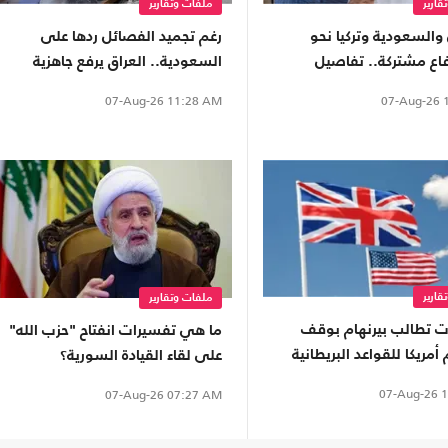
قارير
ملفات وتقارير
والسعودية وتركيا نحو
رغم تجميد الفصائل ردها على
اع مشتركة.. تفاصيل
السعودية.. العراق يرفع جاهزية
وأبعاده
قواته الأمنية
07-Aug-26
1
07-Aug-26
11:28 AM
قارير
ملفات وتقارير
بات تطالب بيرنهام بوقف
ما هي تفسيرات انفتاح "حزب الله"
أمريكا للقواعد البريطانية
على لقاء القيادة السورية؟
إيران
07-Aug-26
1
07-Aug-26
07:27 AM