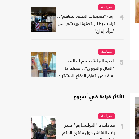
سياسة
4
أزمة "تسريبات الذخيرة تتفاقم"..
ترامب يطلب تحقيقا ويخشى من
"جرأة إيران"
سياسة
5
الخبرة التركية تنضم لتحالف
"المال والنووي".. نخبرك ما
نعرفه عن اتفاق الدفاع المشترك
الأكثر قراءة في أسبوع
سياسة
1
قيادات بـ "البوليساريو" تفتح
باب النقاش حول مقترح الحكم