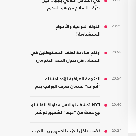
00:26
في الساحل الغربي بليبيا.. حين
يعرّف السلاح من هو المجرم
23:29
الدولة العراقية والأمواج
المليشياوية!
20:58
أرقام صادمة لعنف المستوطنين في
الضفة.. هل تحول الدعم الحكومي
إلى غطاء رسمي؟
20:54
الحكومة العراقية تؤكد امتلاك
"أدوات" لضمان صرف الرواتب رغم
الضغوط المالية
20:40
NYT تكشف كواليس محاولة إنفانتينو
بيع حصة من "فيفا" لشقيق كوشنر
20:24
غضب داخل الحزب الجمهوري.. الحرب