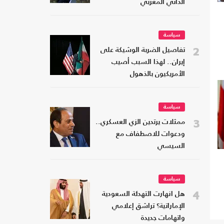
الذاتي المغربي
سياسة
2
تفاصيل الضربة الوشيكة على
إيران.. لهذا السبب أصيب
الأمريكيون بالذهول
سياسة
3
ممثلات يرتدين الزي العسكري..
ودعوات للاصطفاف مع
السيسي
سياسة
4
هل انهارت التهدئة السعودية
الإماراتية؟ تراشق إعلامي
واتهامات جديدة