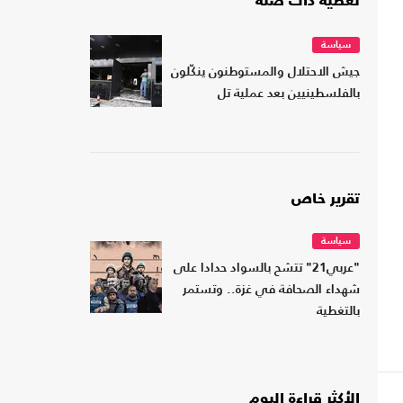
تغطية ذات صلة
سياسة
جيش الاحتلال والمستوطنون ينكّلون
بالفلسطينيين بعد عملية تل
تقرير خاص
سياسة
"عربي21" تتشح بالسواد حدادا على
شهداء الصحافة في غزة.. وتستمر
بالتغطية
الأكثر قراءة اليوم