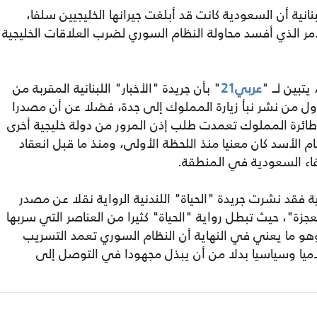
ية أن السعودية كانت قد أبلغت جيرانها الخليجيين سلفا،
 الذي أفسد محاولة النظام السوري لضرب العلاقات الخليجية
تبين لــ "
عربي21
" بأن جريدة "الأخبار" اللبنانية المقربة من
أول من نشر نبأ زيارة المملوك إلى جدة، فضلا عن أن مصدرا
ن طائرة المملوك تعمدت طلب إذن المرور من دولة خليجية أخرى
م الأسد كان معنيا منذ اللحظة الأولى، ومنذ ما قبل انعقاد
فاء السعودية في المنطقة.
ية فقد نشرت جريدة "الحياة" اللندنية الرواية نقلا عن مصدر
زة"، حيث تبطل رواية "الحياة" كثيرا من العناصر التي سربها
 وهو ما يعني في النهاية أن النظام السوري تعمد التسريب
اميا وسياسيا بدلا من أن يبذل مجهودا في التوصل إلى