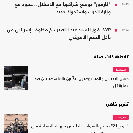
10:43
"كارفور" توسع شراكتها مع الاحتلال.. عقود مع
وزارة الحرب واستحواذ جديد
10:02
WP: فوز السيد عبد الله يرسخ مخاوف إسرائيل من
تآكل الدعم الأمريكي
تغطية ذات صلة
سياسة
جيش الاحتلال والمستوطنون ينكّلون بالفلسطينيين بعد
عملية تل
تقرير خاص
سياسة
"عربي21" تتشح بالسواد حدادا على شهداء الصحافة في