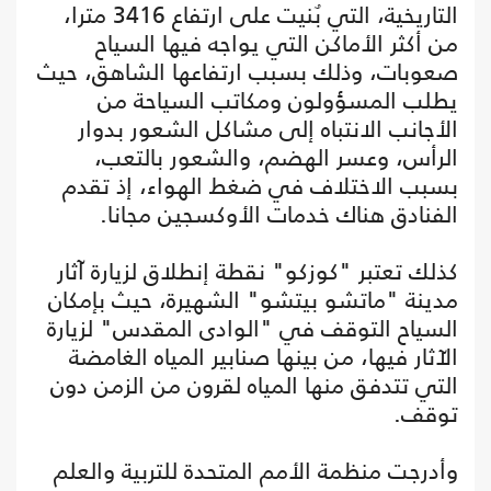
التاريخية، التي بٌنيت على ارتفاع 3416 مترا،
من أكثر الأماكن التي يواجه فيها السياح
صعوبات، وذلك بسبب ارتفاعها الشاهق، حيث
يطلب المسؤولون ومكاتب السياحة من
الأجانب الانتباه إلى مشاكل الشعور بدوار
الرأس، وعسر الهضم، والشعور بالتعب،
بسبب الاختلاف في ضغط الهواء، إذ تقدم
الفنادق هناك خدمات الأوكسجين مجانا.
كذلك تعتبر "كوزكو" نقطة إنطلاق لزيارة آثار
مدينة "ماتشو بيتشو" الشهيرة، حيث بإمكان
السياح التوقف في "الوادى المقدس" لزيارة
الآثار فيها، من بينها صنابير المياه الغامضة
التي تتدفق منها المياه لقرون من الزمن دون
توقف.
وأدرجت منظمة الأمم المتحدة للتربية والعلم