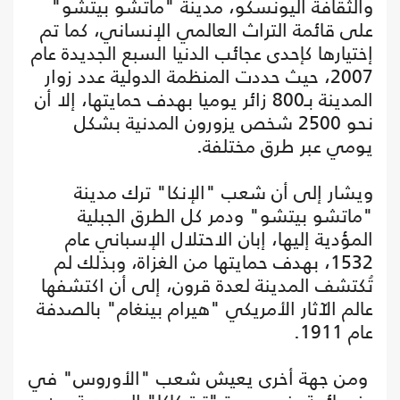
والثقافة اليونسكو، مدينة "ماتشو بيتشو"
على قائمة التراث العالمي الإنساني، كما تم
إختيارها كإحدى عجائب الدنيا السبع الجديدة عام
2007، حيث حددت المنظمة الدولية عدد زوار
المدينة بـ800 زائر يوميا بهدف حمايتها، إلا أن
نحو 2500 شخص يزورون المدنية بشكل
يومي عبر طرق مختلفة.
ويشار إلى أن شعب "الإنكا" ترك مدينة
"ماتشو بيتشو" ودمر كل الطرق الجبلية
المؤدية إليها، إبان الاحتلال الإسباني عام
1532، بهدف حمايتها من الغزاة، وبذلك لم
تُكتشف المدينة لعدة قرون، إلى أن اكتشفها
عالم الآثار الأمريكي "هيرام بينغام" بالصدفة
عام 1911.
ومن جهة أخرى يعيش شعب "الأوروس" في