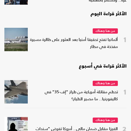
غزة.. وتستمر بالتغطية
الأكثر قراءة اليوم
من هنا وهناك
1
ألمانيا تفتح تحقيقا أمنيا بعد العثور على طائرة مسيرة
مفخخة في مطار
الأكثر قراءة في أسبوع
من هنا وهناك
1
تحطم مقاتلة أمريكية من طراز "إف-35" في
كاليفورنيا.. ما مصير الطيار؟
من هنا وهناك
2
الفيزا مقابل ضمان مالي.. أمريكا تفرض "سندات