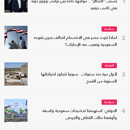
1
بسبب "الذخائر".. مواجهة حادة بين ترامب ووزير حربه
في كامب ديفيد
سياسة
2
لماذا تتردد مصر في الانضمام لتحالف بحري تقوده
السعودية وتغيب عنه الإمارات؟
اقتصاد
3
لأول مرة منذ سنوات.. سوريا تتجاوز احتياجاتها
السنوية من القمح
سياسة
4
الحوثي: استهدفنا تحشيدات سعودية واسعة
وأوقعنا مئات القتلى والجرحى