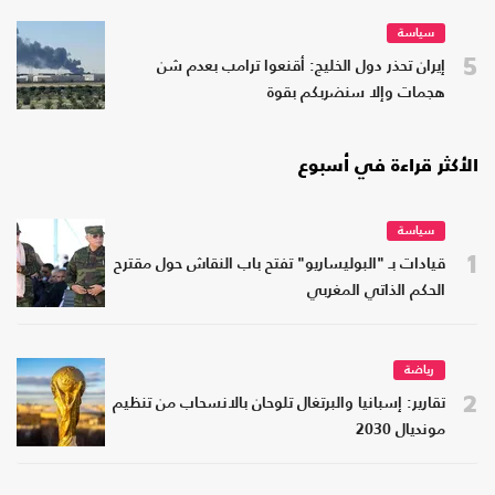
سياسة
5
إيران تحذر دول الخليج: أقنعوا ترامب بعدم شن
هجمات وإلا سنضربكم بقوة
الأكثر قراءة في أسبوع
سياسة
1
قيادات بـ "البوليساريو" تفتح باب النقاش حول مقترح
الحكم الذاتي المغربي
رياضة
2
تقارير: إسبانيا والبرتغال تلوحان بالانسحاب من تنظيم
مونديال 2030