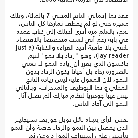
فقد نما إجمالي الناتج المحلي 7 بالمائة، وتلك
معجزة حتى لو لم يقطف ثمارها كل الناس،
نعم، بالعلم مرة أخرى أحيلك إلى كتاب عمدة
في بابه رغم أني لست متخصصاً بالاقتصاد
لكنني بلا قافية أجيد القراءة والكتابة (just a
lay reader)، وهو "رخاء بلا نمو" لتيم
جاكسون الذي يقرر أن زيادة النمو لا تعني
بالضرورة رخاء بل أحياناً يكون الرخاء بدون
النمو، لأن المعول عليه ليس زيادة الناتج
المحلي وإنما التوظيف والمدخرات، وبالتالي
ليس عيباً جوهرياً لنظام مبارك ألم تصل آثار
النمو إلى آحاد الناس.
نفس الرأي يتبناه نائل نوبل جوزيف ستيجليتز
الذي يفصل بين النمو والرخاء خاصة وأن النمو
يتأسس على استنزاف الموارد ومن ثم