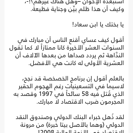
استبعده الإخوان –وهل هناك غيرهم؟!-،
وكيف أن هذا ظلم بيِّن وجناية فظيعة.
يا بختك يا ابن سعاد!
أقول كيف عساي أقنع الناس أن مبارك في
السنوات العشر الأخيرة كانا ممتازاً لا كما تقول
الندَّاهة ثم يردد صداها من بعدها الآلاف أن
العشرية الأولى له كانت هي الأفضل.
بالعلم أقول إن برنامج الخصخصة قد نجح،
لاسيما في التسعينيات رغم الهجوم الحقير
الذي قُتل فيه 58 سائحاً في 1997 وقصد به
المجرمون ضرب الاقتصاد لا مبارك.
لقد ذُهل خبراء البنك الدولي وصندوق النقد
الدولي (وهما بالأصل بيتا خبرة) من مرونة
الاقتصاد في الأزمة المالية 2008!