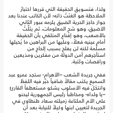
ولذا، فتسويق الحقيقة التي قررها اختبارُ
الملاحظة هو العَنَتُ ذاته؛ لأن الكاتب عندنا بعد
جواز حاجز الحرية الضيق يلزمه عبور الثاني
الأضيق، وهو شح المعلومات، ثم يثلِّثُ
بالأصعب، وهو إقناع المتلقي بأن الحقيقة
أمام عينيه فعلاً، وعليها من البراهين ما يُحيلها
مسلَّمة لكنه لن يفلح بسبب إلحاح من
استأجرهم أمن الدولة من مفكرين ومذيعين
وراقصات وكَتبة.
ففي جريدة الشعب –الأهرام- ستجد عمرو عبد
السميع يكتب مقالاً ضافياً حبَّر فيه اللفظَ
وانتخَلَ فيه الأسلوب يشكو مستعطفاً القارئ
–يا ولداه- ومخاطباً رئيس الجمهورية ليحنو
على الأم الملتاعة زميلته سعاد طنطاوي في
الجريدة لتعيين ابنها وكيلاً للنيابة بعد أن