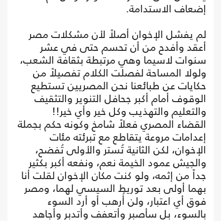
إضعاف الاستدامة.
لم يفشل الإخوان أصلاً لأن مشكلات مصر
أعقد وأفدح من أن تحسم حتى في عشر
سنوات لاسيما وهي مرتبطة بثقافة الشعب،
ولولا المساحة لفصلت الكلام تفصيلاً من
حكايات عن طبائعنا نحن المصريين تستطيع
الوقوف أمام أكبر جحافل التنوير والتثقيف
والتعليم والتهذيب وكل خير وأي خير!!
القضاء المصري فعلاً شامخ وكونه حكم بجملة
إعدامات مروعة يتقاطع مع تبرئته مئات
الإخوان، لكن الثانية تُستر والأولى تُفضح،
والجيش عمود الخيمة نعم، ونفعه أكبر بكثير
جداً من إثمه، ولو كنت مكان الإخوان لقلت أنا
بهما أولى بعد توريط السيسي لهما، ومصر
فوق أي اعتبار، ولن أُرهب أو أرد السوء
بالسوء، بل سأصبر وأتعفف وأتدبر وأجاهد