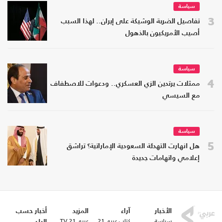
سياسة
3
تفاصيل الضربة الوشيكة على إيران.. لهذا السبب
أصيب الأمريكيون بالذهول
سياسة
4
ممثلات يرتدين الزي العسكري.. ودعوات للاصطفاف
مع السيسي
سياسة
5
هل انهارت التهدئة السعودية الإماراتية؟ تراشق
إعلامي واتهامات جديدة
الأخبار
آراء
المزيد
أخبار حسب
سياسة
كتاب عربي21
عربي21 TV
البلد