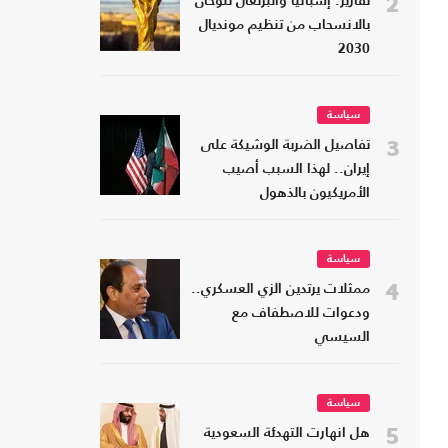
2
تقارير: إسبانيا والبرتغال تلوحان
بالانسحاب من تنظيم مونديال
2030
سياسة
3
تفاصيل الضربة الوشيكة على
إيران.. لهذا السبب أصيب
الأمريكيون بالذهول
سياسة
4
ممثلات يرتدين الزي العسكري..
ودعوات للاصطفاف مع
السيسي
سياسة
5
هل انهارت التهدئة السعودية