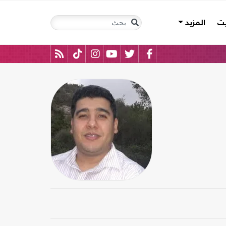
يت
المزيد