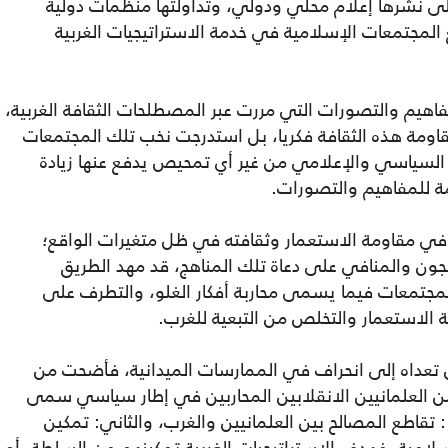
 على نشرها إعلام محلي ودولي، وتداولتها منظمات دولية
لمجتمعات الإسلامية في خدمة الاستراتيجيات الغربية
مفاهيم والتصورات التي مررت عبر المصطلحات الثقافة الغربية،
قاومة هذه الثقافة فكريا، بل استدرجت نخب تلك المجتمعات
 السياسي والإعلامي من غير أي تمحيص يدفع عنها زيادة
مة للمفاهيم والتصورات.
في مقاومة الاستعمار وثقافته في ظل متغيرات الواقع؛
ون والمنافي على دعاة تلك المناهج، قد مهد الطريق
لمجتمعات فيما يسمى محاربة أفكار الغلو، والتطرف على
ة الاستعمار والتخلص من التبعية للغرب.
بل تعداه إلى انحراف في الممارسات الميدانية، فأضحت من
من العلمانيين الانقلابين المحاربين في إطار سياسي سمى
: تقاطع المصالح بين العلمانيين والغرب، والثاني: تمكين