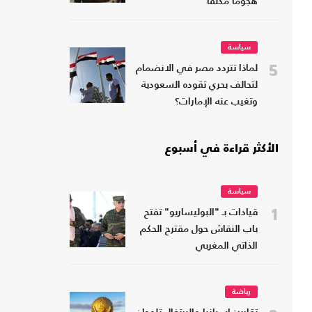
هجوما مكثفا
سياسة
5
لماذا تتردد مصر في الانضمام
لتحالف بحري تقوده السعودية
وتغيب عنه الإمارات؟
الأكثر قراءة في أسبوع
سياسة
1
قيادات بـ "البوليساريو" تفتح
باب النقاش حول مقترح الحكم
الذاتي المغربي
رياضة