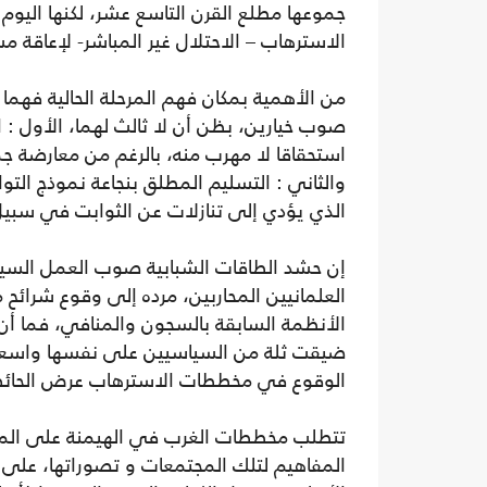
جموعها مطلع القرن التاسع عشر، لكنها اليوم 
الاسترهاب – الاحتلال غير المباشر- لإعاقة مسا
من الأهمية بمكان فهم المرحلة الحالية فهما جي
صوب خيارين، بظن أن لا ثالث لهما، الأول : 
استحقاقا لا مهرب منه، بالرغم من معارضة جم
والثاني : التسليم المطلق بنجاعة نموذج الت
الذي يؤدي إلى تنازلات عن الثوابت في سبي
إن حشد الطاقات الشبابية صوب العمل السيا
العلمانيين المحاربين، مرده إلى وقوع شرائح 
الأنظمة السابقة بالسجون والمنافي، فما أن ل
ضيقت ثلة من السياسيين على نفسها واسعا با
الوقوع في مخططات الاسترهاب عرض الحائط
تتطلب مخططات الغرب في الهيمنة على المج
المفاهيم لتلك المجتمعات و تصوراتها، على ش