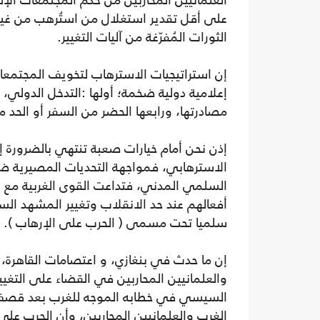
العلمانيين المحاربين من حكم المجتمعات الإ
على أقل تقدير استغلال من استُرهب من غير ا
الثورات المُفرّغة من آليات التغيير.
إن استراتيجيات الاسترهاب لتخويف المجتمعات
إعلامية دولية ضخمة؛ أولها :التدخل الدولي، ثان
مصادرتها، ورابعها الحضر من السفر أو الحد من
إذن نحن أمام خيارات صعبة تنتهي بالضرورة إ
الاسترهابي، فمواجهة التحديات المصيرية ضرو
السلمي المدني، فتداعت القوى الغربية مع ال
أفعالهم عند حد الانقلاب وتغيير المشهد الس
سلميا تحت مسمى ( الحرب على الإرهاب ).
إن ما حدث في بنغازي، و اعتصامات القاهرة، أ
والعلمانيين المحاربين في القضاء على التغ
السيسي في خطابه الموجه للغرب بعد قصف مد
الغرب والعلمانيين المحاربين، وأن الحرب عل