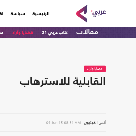
(current)
الرئيسية
سياسة
اق
مقالات
كتاب عربي 21
قضايا وآراء
مق
قضايا وآراء
القابلية للاسترهاب
أنس الفيتوري
04-Jun-15
08:51 AM