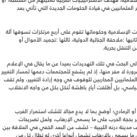
سلامية، فهدف الاستراتيجيات الغربية تمكينهم من السلطة، أو
لعلمانيين في قيادة الحكومات الجديدة التي تأتي بعد
 الإسلامية وحكوماتها تقوم على أربع مرتكزات تسوقها آلة
يها :ملاحقة الجنائية الدولية، ثالثها :تجميد الأموال أو
 التنقل بحرية.
لى البحث في تلك التهديدات بعيدا عن ما يقال في الإعلام
رة لا مفر منها، إذ لم يشفع للمجتمعات دعمها لمسار التغيير
علمانيين المحاربين للوقوف في وجه إرادة التغيير، ولم تقف
ياسي، بل أُطلقت أيادٍ باطشة تُنكل بكل من واجه الانقلاب
و الرمادي؛ أوضح بما لا يدع مجالا للشك استمرار الغرب
يير بحجة الحرب على ما يسمى الإرهاب، ولعل تصريحات
ينة درنه الليبية – كشف عن البعد الخفي في العلاقة بين
ى ما يسمى بالإرهاب تشمل أنواعا أخرى له تطال كل من