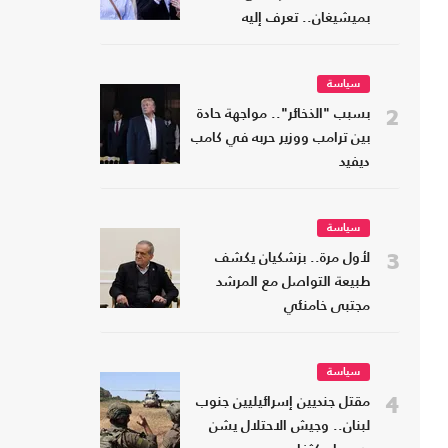
بميشيغان.. تعرف إليه
سياسة
2
بسبب "الذخائر".. مواجهة حادة
بين ترامب ووزير حربه في كامب
ديفيد
سياسة
3
لأول مرة.. بزشكيان يكشف
طبيعة التواصل مع المرشد
مجتبى خامنئي
سياسة
4
مقتل جنديين إسرائيليين جنوب
لبنان.. وجيش الاحتلال يشن