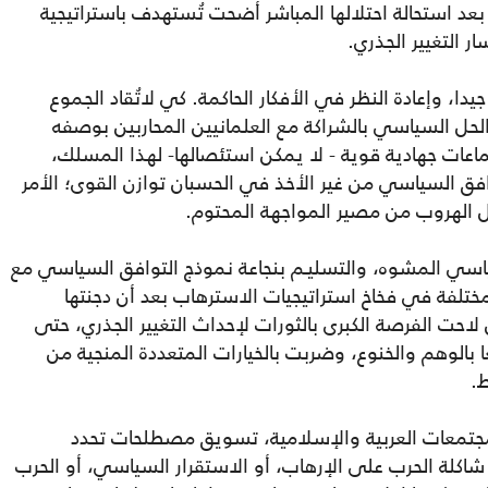
بعد استحالة احتلالها المباشر أضحت تُستهدف باستراتيجية
ر التغيير الجذري.
دا، وإعادة النظر في الأفكار الحاكمة. كي لاتُقاد الجموع
الحل السياسي بالشراكة مع العلمانيين المحاربين بوصفه
اعات جهادية قوية - لا يمكن استئصالها- لهذا المسلك،
وافق السياسي من غير الأخذ في الحسبان توازن القوى؛ الأمر
ل الهروب من مصير المواجهة المحتوم.
سي المشوه، والتسليـم بنجاعة نموذج التوافق السياسي مع
مختلفة في فخاخ استراتيجيات الاسترهاب بعد أن دجنتها
احت الفرصة الكبرى بالثورات لإحداث التغيير الجذري، حتى
لوهم والخنوع، وضربت بالخيارات المتعددة المنجية من
.
تمعات العربية والإسلامية، تسويق مصطلحات تحدد
اكلة الحرب على الإرهاب، أو الاستقرار السياسي، أو الحرب