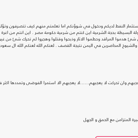
 بأستثمار النفط لديكم ودخول في شوؤنكم اما تعلمتم منهم كيف تتصرفون وتؤل
لة البسيطة بحجة الشرعية اين كنتم من شرعية حكومة مصر . اين انتم من اغرة
 شئ هدموا المراقد وحطموا الاثار وذبحوا وقتلوا وهجروا لم تحرك شئ من غير
 والشيوخ المحاصرين في اليمن نتيجة القصف . لعنكم الله لعنكم الله ال سعود
جبهم وان تحركت لا يعجبهم......لا يعجبهم الا استمرا الفوضى وتمددها اكثر فأ
ة المتزامن مع الحمق و الجهل