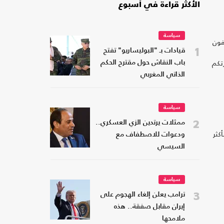
الأكثر قراءة في أسبوع
سياسة
فون
1
قيادات بـ "البوليساريو" تفتح
تكم
باب النقاش حول مقترح الحكم
الذاتي المغربي
سياسة
2
ممثلات يرتدين الزي العسكري..
كثر
ودعوات للاصطفاف مع
السيسي
سياسة
3
ترامب يعلن إلغاء الهجوم على
إيران مقابل صفقة.. هذه
ملامحها