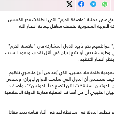
عليق على عملية "عاصفة الحزم" التي انطلقت فجر الخميس
 العربية السعودية بقصف معاقل جماعة أنصار الله
نح" عواطفهم نحو تأييد الدول المشاركة في "عاصفة الحزم"
وطرف شيعي أو يتبع إيران في أقل تقدير، ويعود السبب
ظر أنصار التنظيم.
لسعودية طلحة ملا حسين، الذي يُعد من أبرز مناصري تنظيم
: "كيف سنصدق أن الدول التي سلمت العراق لإيران، وتسعى
لحوثيين استيقظت الآن لتضع حداً للحوثيين؟"، وأضاف:
يان الخليجي أن من أهداف العملية محاربة الدولة الإسلامية
تنظيم الدولة في محافظة لحج في أثناء قيامه بذبح مقاتل