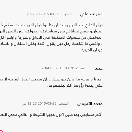
السبت، 28-03-2015
04:23 م
امير عبد علي
دول الخليج منذ الازل ومنذ ان نظفوا دول الاوربية ملابسكم
سيناريو مقنع لنواياكم في سياساتكم .دخولكم في اليمن الدو
الدواعش من جنسيات المختلفة في العراق وسورية واباحوا كل
. واخس ما شاهدنا رجل دين يقول اتلذذ بقتل الاطفال والنساء
جرذان الجزيرة
السبت، 28-03-2015
04:06 م
جديد
احترنا يا قرعه من وين نبوسك....ان سكتت الدول العربيه لا يع
حتي يجدوا رؤوسا أكثر ليقطعوها.
السبت، 28-03-2015
12:23 ص
محمد التميمي
أنتم مصابون بمرضين ا?ول فوبيا الشيعة و الثاني عمى البصير