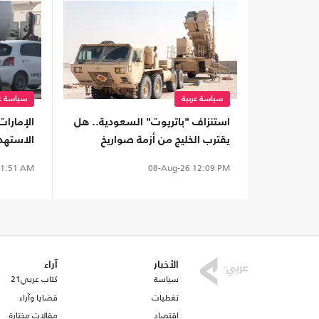
سياسة عربية
سياسة عر
استنزاف "باتريوت" السعودية.. هل
الإمارا
يقترب الخليج من أزمة صواريخ
الاستهد
اعتراضية؟
1:51 AM
08-Aug-26
12:09 PM
الأخبار
آراء
سياسة
كتاب عربي21
تغطيات
قضايا وآراء
اقتصاد
مقالات مختارة