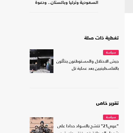
السعودية وتركيا وباكستان.. ودعوة
لتشكيل تحالفات موازية
تغطية ذات صلة
سياسة
جيش الاحتلال والمستوطنون ينكّلون
بالفلسطينيين بعد عملية تل
تقرير خاص
سياسة
"عربي21" تتشح بالسواد حدادا على