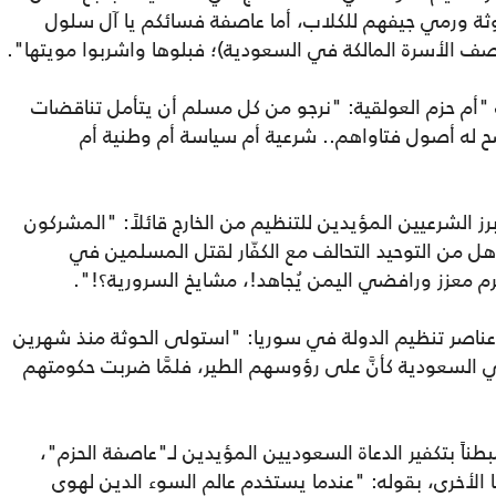
لحوثة ورمي جيفهم للكلاب، أما عاصفة فسائكم يا آل سلول
صف الأسرة المالكة في السعودية)؛ فبلوها واشربوا مويتها".
 "أم حزم العولقية: "نرجو من كل مسلم أن يتأمل تناقضات
له أصول فتاواهم.. شرعية أم سياسة أم وطنية أم
برز الشرعيين المؤيدين للتنظيم من الخارج قائلاً: "المشركون
وهل من التوحيد التحالف مع الكفّار لقتل المسلمين في
 معزز ورافضي اليمن يُجاهد!، مشايخ السرورية؟!".
 عناصر تنظيم الدولة في سوريا: "استولى الحوثة منذ شهرين
في السعودية كأنَّ على رؤوسهم الطير، فلمَّا ضربت حكومتهم
ناً بتكفير الدعاة السعوديين المؤيدين لـ"عاصفة الحزم"،
لأخرى، بقوله: "عندما يستخدم عالم السوء الدين لهوى