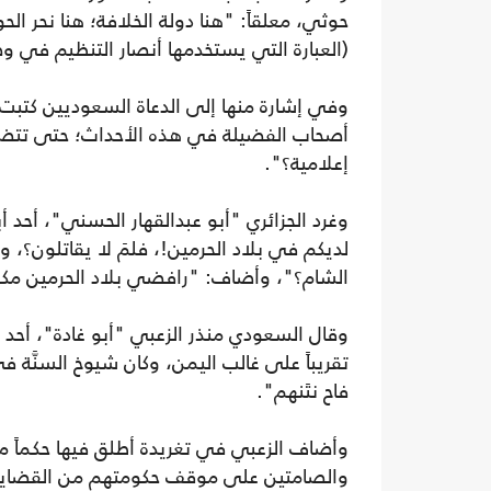
حوثي، معلقاً: "هنا دولة الخلافة؛ هنا نحر ا
(العبارة التي يستخدمها أنصار التنظيم في و
وفي إشارة منها إلى الدعاة السعوديين كتبت
أصحاب الفضيلة في هذه الأحداث؛ حتى تتضح 
إعلامية؟".
وغرد الجزائري "أبو عبدالقهار الحسني"، أحد أ
لديكم في بلاد الحرمين!، فلمَ لا يقاتلون؟، 
الشام؟"، وأضاف: "رافضي بلاد الحرمين مكرم
وقال السعودي منذر الزعبي "أبو غادة"، أحد
تقريباً على غالب اليمن، وكان شيوخ السنَّة 
فاح نتَنهم".
وأضاف الزعبي في تغريدة أطلق فيها حكماً مبط
والصامتين على موقف حكومتهم من القضايا ا