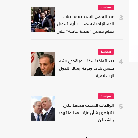
سياسة
3
عبد الرحمن السيد ينتقد غياب
الديمقراطية بمصر: لا أريد تمويل
نظام يفرض "قبضة خانقة" على
شعبه
سياسة
4
بعد اتفاقية مكة.. عراقجي يشيد
بجيش بلاده ويوجه رسالة للدول
الإسلامية
سياسة
5
الولايات المتحدة تضغط على
نتنياهو بشأن غزة.. هذا ما تريده
واشنطن