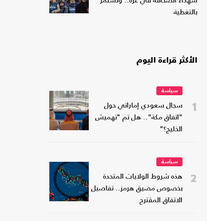
شهداء الصحافة في غزة.. وتستمر
بالتغطية
الأكثر قراءة اليوم
سياسة
1
سجال سعودي إماراتي حول
"اتفاق مكة".. هل تم "تهميش
الخليج؟"
سياسة
2
هذه شروط الولايات المتحدة
بخصوص مضيق هرمز.. تفاصيل
الاتفاق المقترح