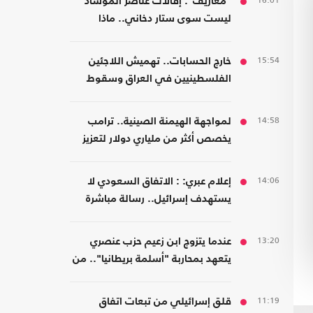
16:01
"معاريف": إقالات عناصر الموساد
ليست سوى ستار دخاني.. ماذا
يحدث؟
15:54
خارج الحسابات.. تهميش اللاجئين
الفلسطينيين في العراق وسقوط
المسؤولية المؤسسية
14:58
لمواجهة الهيمنة الصينية.. ترامب
يخصص أكثر من ملياري دولار لتعزيز
إنتاج المعادن الحيوية
14:06
إعلام عبري: : الاتفاق السعودي لا
يستهدف إسرائيل.. رسالة مباشرة
إلى إيران
13:20
عندما يتزوج ابن زعيم حزب عنصري
يتعهد بمحاربة "أسلمة بريطانيا".. من
مسلمة!
11:19
قلق إسرائيلي من تبعات اتفاق