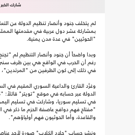
شارك الخبر
لم يتخلف جنود وأنصار تنظيم الدولة عن الت
بمشاركة عشر دول عربية في مقدمتها المملكة
"الحوثيين" في عدة مدن يمنية.
وبدا واضحاً أن جنود وأنصار التنظيم لم "تج
رغم أن الحرب في الواقع هي بين طرف سني 
في ذلك إلى كون الطرفين من "المرتدين"، بن
وغرَّد القارئ والداعية السوري المقيم في ا
الدولة عبر حسابه في موقع "تويتر" قائلاً
في تسليم سوريا، وشاركت في تسليم اليمن ل
"مفتاح فهم دوافع عاصفة الحزم ما ذكر في الب
والقاعدة، وأما الحوثيون فهم أولياؤهم".
ونشر حساب "جلاد الكلاب" صورة لأحد عناصر 