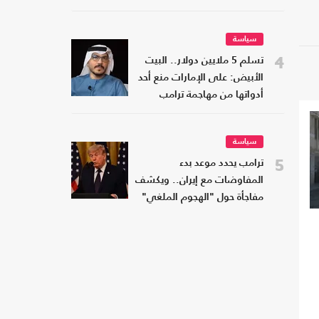
سياسة
4
تسلم 5 ملايين دولار.. البيت
الأبيض: على الإمارات منع أحد
أدواتها من مهاجمة ترامب
سياسة
5
ترامب يحدد موعد بدء
المفاوضات مع إيران.. ويكشف
مفاجأة حول "الهجوم الملغي"