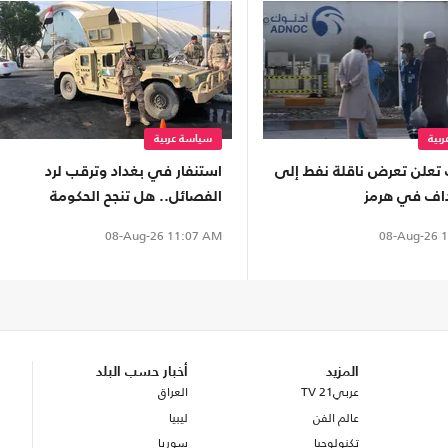
بية
سياسة عربية
ت تعلن تعرض ناقلة نفط إلى
استنفار في بغداد وترقب لرد
اف في هرمز
الفصائل.. هل تنجح الحكومة
العراقية بمنع التصعيد مع
08-Aug-26
1
08-Aug-26
11:07 AM
السعودية؟
المزيد
أخبار حسب البلد
عربي21 TV
العراق
عالم الفن
ليبيا
تكنولوجيا
سوريا