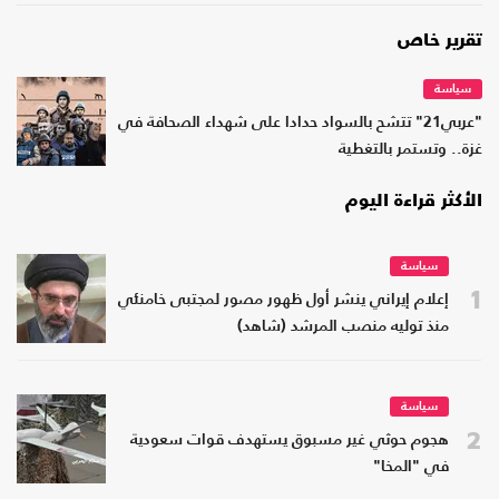
تقرير خاص
سياسة
"عربي21" تتشح بالسواد حدادا على شهداء الصحافة في
غزة.. وتستمر بالتغطية
الأكثر قراءة اليوم
سياسة
1
إعلام إيراني ينشر أول ظهور مصور لمجتبى خامنئي
منذ توليه منصب المرشد (شاهد)
سياسة
2
هجوم حوثي غير مسبوق يستهدف قوات سعودية
في "المخا"