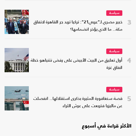
سياسة
3
خبير مصري لـ"عربي21": تركيا تريد جر القاهرة لاتفاق
مكة.. ما الذي يؤخر انضمامها؟
سياسة
4
أول تعليق من البيت الأبيض على رفض نتنياهو خطة
اتفاق غزة
سياسة
5
قصة سنغافورة المثيرة بذكرى استقلالها.. انفصلت
عن ماليزيا فتربعت على عرش الثراء
الأكثر قراءة في أسبوع