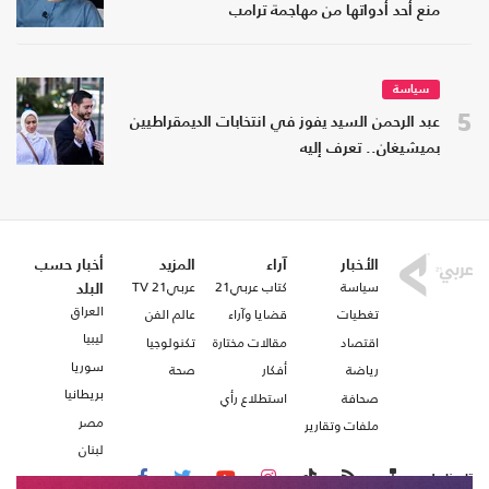
منع أحد أدواتها من مهاجمة ترامب
سياسة
5
عبد الرحمن السيد يفوز في انتخابات الديمقراطيين
بميشيغان.. تعرف إليه
الأخبار
آراء
المزيد
أخبار حسب
سياسة
كتاب عربي21
عربي21 TV
البلد
العراق
تغطيات
قضايا وآراء
عالم الفن
ليبيا
اقتصاد
مقالات مختارة
تكنولوجيا
سوريا
رياضة
أفكار
صحة
بريطانيا
صحافة
استطلاع رأي
مصر
ملفات وتقارير
لبنان
تابعنا على