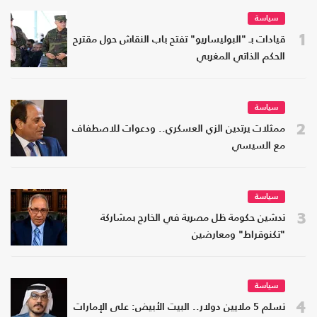
سياسة
1
قيادات بـ "البوليساريو" تفتح باب النقاش حول مقترح
الحكم الذاتي المغربي
سياسة
2
ممثلات يرتدين الزي العسكري.. ودعوات للاصطفاف
مع السيسي
سياسة
3
تدشين حكومة ظل مصرية في الخارج بمشاركة
"تكنوقراط" ومعارضين
سياسة
4
تسلم 5 ملايين دولار.. البيت الأبيض: على الإمارات