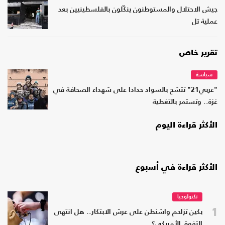
جيش الاحتلال والمستوطنون ينكّلون بالفلسطينيين بعد
عملية تل
تقرير خاص
سياسة
"عربي21" تتشح بالسواد حدادا على شهداء الصحافة في
غزة.. وتستمر بالتغطية
الأكثر قراءة اليوم
الأكثر قراءة في أسبوع
تكنولوجيا
1
بكين تزاحم واشنطن على عرش الابتكار.. هل انتهى
التفوق الأمريكي؟