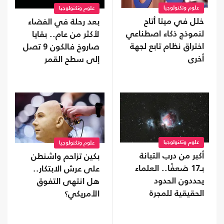
علوم وتكنولوجيا
علوم وتكنولوجيا
خلل في ميتا أتاح
بعد رحلة في الفضاء
لنموذج ذكاء اصطناعي
لأكثر من عام.. بقايا
اختراق نظام تابع لجهة
صاروخ فالكون 9 تصل
أخرى
إلى سطح القمر
علوم وتكنولوجيا
علوم وتكنولوجيا
أكبر من درب التبانة
بكين تزاحم واشنطن
بـ17 ضعفًا.. العلماء
على عرش الابتكار..
يحددون الحدود
هل انتهى التفوق
الحقيقية للمجرة
الأمريكي؟
العملاقة IC 1101