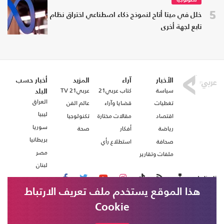
تكنولوجيا
5
خلل في ميتا أتاح لنموذج ذكاء اصطناعي اختراق نظام
تابع لجهة أخرى
الأخبار
آراء
المزيد
أخبار حسب
سياسة
كتاب عربي21
عربي21 TV
البلد
العراق
تغطيات
قضايا وآراء
عالم الفن
ليبيا
اقتصاد
مقالات مختارة
تكنولوجيا
سوريا
رياضة
أفكار
صحة
بريطانيا
صحافة
استطلاع رأي
مصر
ملفات وتقارير
لبنان
تابعنا على
هذا الموقع يستخدم ملف تعريف الارتباط
Cookie
من نحن
اتصل بنا