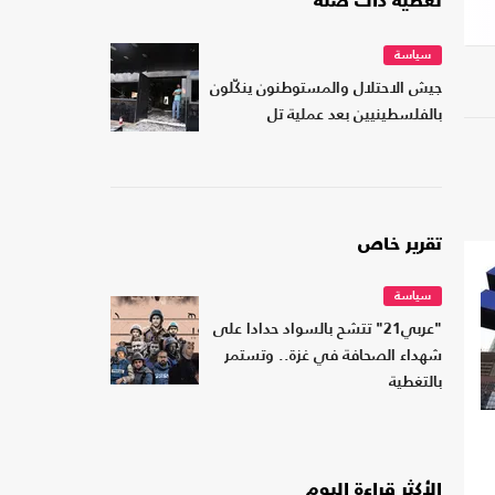
تغطية ذات صلة
سياسة
جيش الاحتلال والمستوطنون ينكّلون
بالفلسطينيين بعد عملية تل
تقرير خاص
سياسة
"عربي21" تتشح بالسواد حدادا على
شهداء الصحافة في غزة.. وتستمر
بالتغطية
الأكثر قراءة اليوم