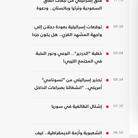
11:19
قلق إسرائيلي من تبعات اتفاق
السعودية وتركيا وباكستان.. ودعوة
لتشكيل تحالفات موازية
09:39
توقعات إسرائيلية بعودة دحلان إلى
واجهة المشهد الغزي.. هل يكون جزءا
من ترتيبات ما بعد الحرب؟
09:04
خطبة "الدردير".. الوعي ودور النخبة
في المجتمع الليبي!
08:34
تحذير إسرائيلي من "تسونامي"
أمريكي.. "انشغالنا بصراعات الداخل
يحجب ما يتغير بواشنطن"
07:35
إشكال الطائفية في سوريا
06:50
الشعبوية وأزمة الديمقراطية.. كيف