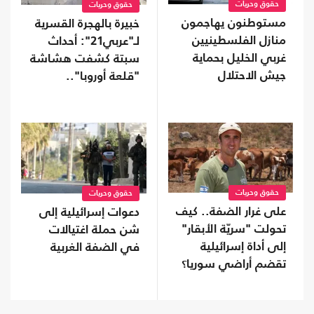
حقوق وحريات
حقوق وحريات
مستوطنون يهاجمون
خبيرة بالهجرة القسرية
منازل الفلسطينيين
لـ"عربي21": أحداث
غربي الخليل بحماية
سبتة كشفت هشاشة
جيش الاحتلال
"قلعة أوروبا"..
وسياسات الهجرة
فشلت
حقوق وحريات
حقوق وحريات
على غرار الضفة.. كيف
دعوات إسرائيلية إلى
تحولت "سريّة الأبقار"
شن حملة اغتيالات
إلى أداة إسرائيلية
في الضفة الغربية
تقضم أراضي سوريا؟