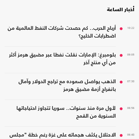
أخبار الساعة
10:22
أرباح الحرب.. كم حصدت شركات النفط العالمية من
اضطرابات الخليج؟
09:05
بلومبرغ: الإمارات نقلت نفطا عبر مضيق هرمز أكثر
من أي منتج آخر
07:38
الذهب يواصل صعوده مع تراجع الدولار وآمال
بانفراج أزمة مضيق هرمز
06:56
لأول مرة منذ سنوات.. سوريا تتجاوز احتياجاتها
السنوية من القمح
06:48
الاحتلال يكثف هجماته على غزة رغم خطة "مجلس