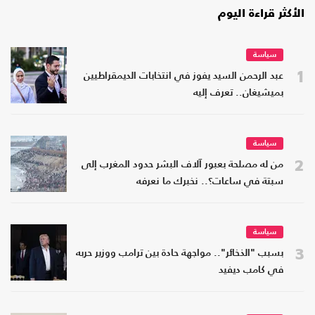
الأكثر قراءة اليوم
سياسة
1
عبد الرحمن السيد يفوز في انتخابات الديمقراطيين
بميشيغان.. تعرف إليه
سياسة
2
من له مصلحة بعبور آلاف البشر حدود المغرب إلى
سبتة في ساعات؟.. نخبرك ما نعرفه
سياسة
3
بسبب "الذخائر".. مواجهة حادة بين ترامب ووزير حربه
في كامب ديفيد