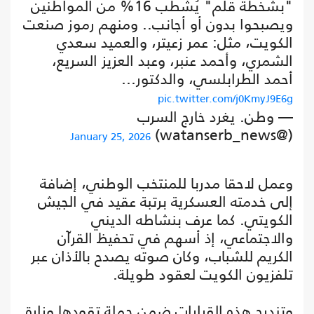
"بشخطة قلم" يُشطب 16% من المواطنين
ويصبحوا بدون أو أجانب.. ومنهم رموز صنعت
الكويت، مثل: عمر زعيتر، والعميد سعدي
الشمري، وأحمد عنبر، وعبد العزيز السريع،
أحمد الطرابلسي، والدكتور…
pic.twitter.com/j0KmyJ9E6g
— وطن. يغرد خارج السرب
(@watanserb_news)
January 25, 2026
وعمل لاحقا مدربا للمنتخب الوطني، إضافة
إلى خدمته العسكرية برتبة عقيد في الجيش
الكويتي. كما عرف بنشاطه الديني
والاجتماعي، إذ أسهم في تحفيظ القرآن
الكريم للشباب، وكان صوته يصدح بالأذان عبر
تلفزيون الكويت لعقود طويلة.
وتندرج هذه القرارات ضمن حملة تقودها وزارة