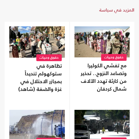
المزيد في سياسة
حقوق وحريات
حقوق وحريات
مع تفشي الكوليرا
تظاهرة في
وتصاعد النزوح.. تحذير
ستوكهولم تنديداً
من كارثة تهدد الآلاف
بمجازر الاحتلال في
شمال كردفان
غزة والضفة (شاهد)