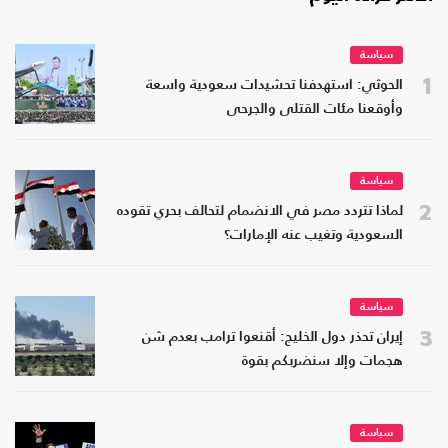
سياسة
1
الحوثي: استهدفنا تحشيدات سعودية واسعة
وأوقعنا مئات القتلى والجرحى
سياسة
2
لماذا تتردد مصر في الانضمام لتحالف بحري تقوده
السعودية وتغيب عنه الإمارات؟
سياسة
3
إيران تحذر دول الخليج: أقنعوا ترامب بعدم شن
هجمات وإلا سنضربكم بقوة
سياسة