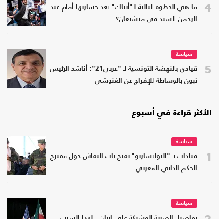
4
ما هي الخطوة التالية لـ"أيباك" بعد خسارتها أمام عبد
الرحمن السيد في ميشيغان؟
سياسة
5
قيادي بالنهضة التونسية لـ "عربي21": أناشد الرئيس
تبون بالوساطة للإفراج عن الغنوشي
الأكثر قراءة في أسبوع
سياسة
1
قيادات بـ "البوليساريو" تفتح باب النقاش حول مقترح
الحكم الذاتي المغربي
سياسة
2
تفاصيل الضربة الوشيكة على إيران.. لهذا السبب