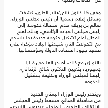
وفي 15 كانون ثاني/يناير الجاري، كشفت
وسائل إعلام رسمية أن رئيس مجلس الوزراء،
سالم بن بريك، قدم استقالة حكومته إلى
رئيس مجلس القيادة الرئاسي، وذلك لفتح
المجال أمام تشكيل حكومة جديدة بما ينسجم
مع التحولات التي شهدتها البلاد مؤخرا، على
صعيد جهود استعادة الدولة ومؤسساتها.
بالتوازي مع ذلك، أصدر العليمي قرارا
جمهوريا، بتعيين الدكتور، شائع الزنداني،
رئيسا لمجلس الوزراء وتكليفه بتشكيل
الحكومة.
وينحدر رئيس الوزراء اليمني الجديد
من محافظة الضالع، مسقط رئيس المجلس
الانتقالي الجنوبي المنحل، عيدروس الزبيدي،