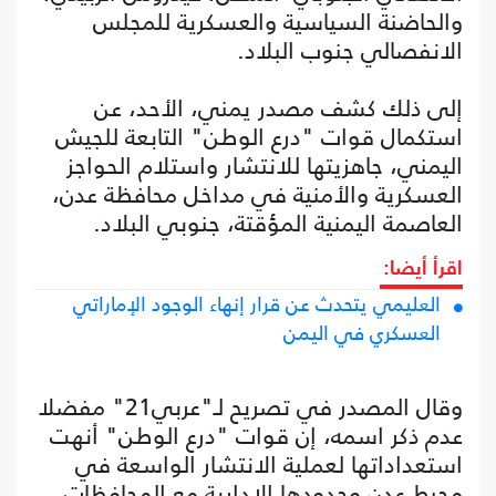
والحاضنة السياسية والعسكرية للمجلس
الانفصالي جنوب البلاد.
إلى ذلك كشف مصدر يمني، الأحد، عن
استكمال قوات "درع الوطن" التابعة للجيش
اليمني، جاهزيتها للانتشار واستلام الحواجز
العسكرية والأمنية في مداخل محافظة عدن،
العاصمة اليمنية المؤقتة، جنوبي البلاد.
اقرأ أيضا:
العليمي يتحدث عن قرار إنهاء الوجود الإماراتي
العسكري في اليمن
وقال المصدر في تصريح لـ"عربي21" مفضلا
عدم ذكر اسمه، إن قوات "درع الوطن" أنهت
استعداداتها لعملية الانتشار الواسعة في
محيط عدن وحدودها الإدارية مع المحافظات