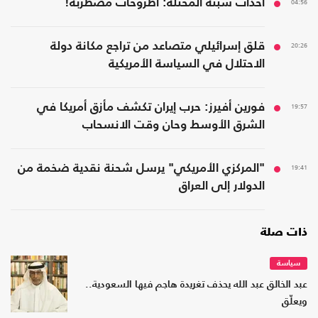
04:56
أحداث سبتة المحتلة: أطروحات مضطربة!
20:26
قلق إسرائيلي متصاعد من تراجع مكانة دولة
الاحتلال في السياسة الأمريكية
19:57
فورين أفيرز: حرب إيران تكشف مأزق أمريكا في
الشرق الأوسط وحان وقت الانسحاب
19:41
"المركزي الأمريكي" يرسل شحنة نقدية ضخمة من
الدولار إلى العراق
ذات صلة
سياسة
عبد الخالق عبد الله يحذف تغريدة هاجم فيها السعودية..
ويعلّق