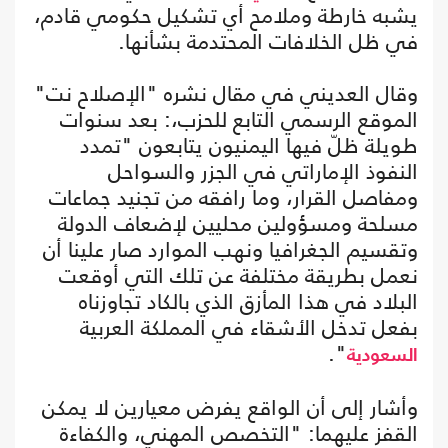
يشبه خارطة وملامح أي تشكيل حكومي قادم،
في ظل الخلافات المحتدمة بشأنها.
وقال العديني في مقال نشره "الإصلاح نت"
الموقع الرسمي التابع للحزب،: بعد سنوات
طويلة ظلّ فيها اليمنيون يتابعون "تمدد
النفوذ الإماراتي في الجزر والسواحل
ومفاصل القرار، وما رافقه من تجنيد جماعات
مسلحة ومسؤولين محليين لإضعاف الدولة
وتقسيم الجغرافيا ونهب الموارد صار علينا أن
نعمل بطريقة مختلفة عن تلك التي أوقعت
البلاد في هذا المأزق الذي بالكاد تجاوزناه
بفعل تدخل الأشقاء في المملكة العربية
".
السعودية
وأشار إلى أن الواقع يفرض معيارين لا يمكن
القفز عليهما: "التخصص المهني، والكفاءة