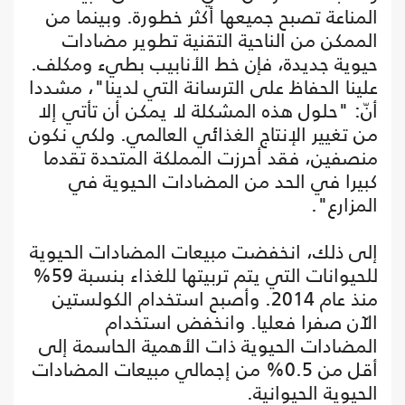
المناعة تصبح جميعها أكثر خطورة. وبينما من
الممكن من الناحية التقنية تطوير مضادات
حيوية جديدة، فإن خط الأنابيب بطيء ومكلف.
علينا الحفاظ على الترسانة التي لدينا"، مشددا
أنّ: "حلول هذه المشكلة لا يمكن أن تأتي إلا
من تغيير الإنتاج الغذائي العالمي. ولكي نكون
منصفين، فقد أحرزت المملكة المتحدة تقدما
كبيرا في الحد من المضادات الحيوية في
المزارع".
إلى ذلك، انخفضت مبيعات المضادات الحيوية
للحيوانات التي يتم تربيتها للغذاء بنسبة 59%
منذ عام 2014. وأصبح استخدام الكولستين
الآن صفرا فعليا. وانخفض استخدام
المضادات الحيوية ذات الأهمية الحاسمة إلى
أقل من 0.5% من إجمالي مبيعات المضادات
الحيوية الحيوانية.