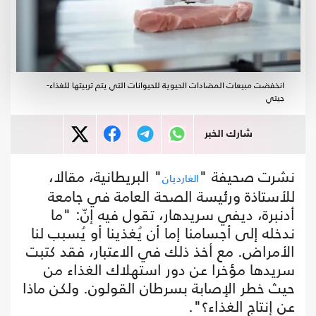
انخفضت مبيعات المضادات الحيوية للحيوانات التي يتم تربيتها للغذاء-
جيتي
شارك الخبر
نشرت صحيفة "
" البريطانية، مقالا،
الغارديان
للأستاذة ورئيسة الصحة العامة في جامعة
أدنبرة، ديفي سريدهار، تقول فيه إنّ: "ما
ندخله إلى أجسامنا إما أن يُغذينا أو يُسبب لنا
الأمراض. مع أخذ ذلك في الاعتبار، فقد كتبت
سريدها مؤخرا عن دور استهلاك الغذاء من
حيث خطر الإصابة بسرطان القولون. ولكن ماذا
عن إنتاج الغذاء؟".