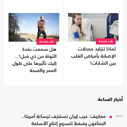
طب وصحة
طب وصحة
لماذا تتزايد معدلات
هل سمعت بغدة
الإصابة بأمراض القلب
التوتة من ذي قبل؟..
بين الشابات؟
إليك تأثيرها على طول
العمر والصحة
أخبار الساعة
08:14
معاريف: حرب إيران تستنزف ترسانة أمريكا..
البنتاغون يضغط لتسريع إنتاج الأسلحة