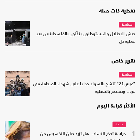
تغطية ذات صلة
سياسة
جيش الاحتلال والمستوطنون ينكّلون بالفلسطينيين بعد
عملية تل
تقرير خاص
سياسة
"عربي21" تتشح بالسواد حدادا على شهداء الصحافة في
غزة.. وتستمر بالتغطية
الأكثر قراءة اليوم
صحة
1
دراسة تحذر النساء.. هل تزيد حقن التخسيس من