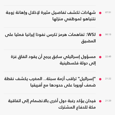
07:51
شهادات تكشف تفاصيل مثيرة لإذلال وإهانة زوجة
نتنياهو لموظفي منزلها
00:13
WSJ: تفاهمات هرمز تكرس نفوذا إيرانيا فعليا على
المضيق
22:45
مسؤول إسرائيلي سابق يرجح أن يقود اتفاق غزة
إلى دولة فلسطينية
21:22
"إسرائيل" تراقب أزمة سبتة.. المغرب يكشف نقطة
ضعف أوروبا على حدودها مع أفريقيا
21:20
فيدان يؤكد رغبة دول أخرى بالانضمام إلى اتفاقية
مكة للدفاع المشترك