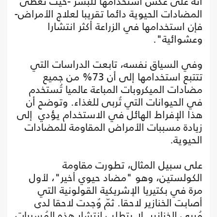
أنه على عكس استخدامها للبشر -حيث تُعطى
المضادات الحيوية دائما تقريبا لعلاج الأمراض-
فإن استخدامها في الزراعة أكثر انتشارا
وعشوائية".
وفي السياق نفسه، تابعت الدراسات التي
تتتبع استخدامها إلى أن 73% من جميع
مضادات الميكروبات المباعة عالميا تُستخدم
في الحيوانات التي تُربى للغذاء. وتوضح أن
هذا الإفراط الهائل في الاستخدام يؤدي إلى
زيادة مسببات الأمراض المقاومة للمضادات
الحيوية.
على سبيل المثال، تطورت مقاومة
الكولستين، وهو "مضاد حيوي أخير"، لأول
مرة في بكتيريا الإشريكية القولونية التي
أصابت الخنازير لاحقا. ثمّ وُجدت لاحقا لدى
مُربي الخنازير. لا يتطلب انتشار هذه المُسببات