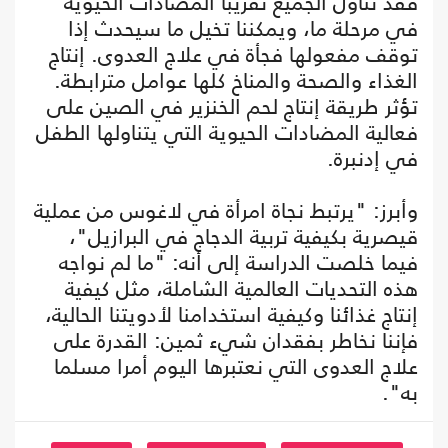
فقد تناول الجميع تقريبا المضادات الحيوية
في مرحلة ما، ويمكننا تخيل ما سيحدث إذا
توقف مفعولها فجأة في علاج العدوى. إنتاج
الغذاء والصحة والمناخ كلها عوامل مترابطة.
تؤثر طريقة إنتاج لحم الخنزير في الصين على
فعالية المضادات الحيوية التي يتناولها الطفل
في إدنبرة.
وأبرز: "يرتبط نجاة امرأة في لاغوس من عملية
قيصرية بكيفية تربية الدجاج في البرازيل"،
فيما خلصت الدراسة إلى أنه: "ما لم نواجه
هذه التحديات العالمية الشاملة، مثل كيفية
إنتاج غذائنا وكيفية استخدامنا لأدويتنا الحالية،
فإننا نخاطر بفقدان شيء ثمين: القدرة على
علاج العدوى التي نعتبرها اليوم أمرا مسلما
به".