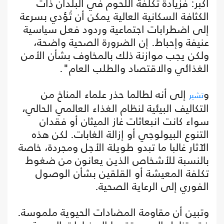
أكبر: فزيادة تكلفة اللحوم في البلدان ذات
الكثافة السكانية العالية يمكن أن تُؤدي بسرعة
إلى اضطرابات اجتماعية وردود فعل سياسية
عنيفة وإحباط. إن الضرورة الصحية واضحة،
ولكن يجب موازنة ذلك بالمخاوف بشأن الأمن
الغذائي والاقتصاد والطلب العام".
و
إلى أنه لطالما حذر علماء المناخ من
تشير
التكاليف البيئية لنظام الغذاء العالمي الحالي،
سواء كانت انبعاثات غاز الميثان أو فقدان
التنوع البيولوجي أو إزالة الغابات. لكن هذه
الآثار غالبا ما تبدو طويلة الأجل ومجردة، خاصة
بالنسبة للأشخاص الذين يعانون من ضغوط
تكلفة المعيشة أو القلقين بشأن الوصول
الفوري إلى الرعاية الصحية.
وتبين أن مقاومة المضادات الحيوية ملموسة.