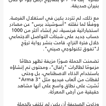
بنيران صديقة.
مع ذلك، لم تتردد بكين في استغلال الفرصة.
ووفقًا لما نقلته "أسوشيتد برس" عن مصادر
استخباراتية فرنسية، تم إنشاء أكثر من 1000
حساب جديد على شبكات التواصل الاجتماعي
خلال فترة النزاع، قامت بنشر رواية تروّج
لـ"تفوق تكنولوجي صيني".
تضمنت الحملة صورًا مزيفة تظهر حطامًا
مزعومًا لطائرات "رافال"، ومحتوى تم إنشاؤه
باستخدام الذكاء الاصطناعي، بل وحتى
لقطات من ألعاب فيديو مثل "Arma 3"
نُشرت على نطاق واسع على أنها مشاهد
حقيقية من أرض المعركة.
وذكرت الصحيفة أن بكين لم تكتفِ بالحملة