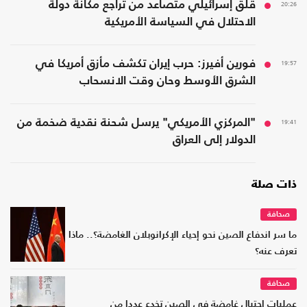
20:26
قلق إسرائيلي متصاعد من تراجع مكانة دولة
الاحتلال في السياسة الأمريكية
19:57
فورين أفيرز: حرب إيران تكشف مأزق أمريكا في
الشرق الأوسط وحان وقت الانسحاب
19:41
"المركزي الأمريكي" يرسل شحنة نقدية ضخمة من
الدولار إلى العراق
ذات صلة
صحافة
ما سر اندفاع الصين نحو إحياء الإكرانوبلان الغامضة؟.. ماذا
تعرف عنه؟
صحافة
عمليات احتيال غامضة في الصين تخدع عددا من