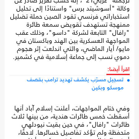
ترجمته "عربي21"، إنه حسب تقرير صادر عن
وكالة "أسوشيتد برس" واستنادًا إلى تحليل
استخباراتي فرنسي تقود الصين حملة تضليل
ممنهجة تستهدف تقويض سمعة طائرة
"رافال" التابعة لشركة "داسو"، وذلك عقب
المواجهة العسكرية بين الهند وباكستان في
مايو/ أيار الماضي، والتي اندلعت إثر هجوم
دموي نسب إلى جماعة إسلامية في كشمير.
اقرأ أيضا:
تسجيل مسرّب يكشف تهديد ترامب بقصف
موسكو وبكين
وفي ختام المواجهات، أعلنت إسلام آباد أنها
أسقطت خمس طائرات هندية، من بينها ثلاث
طائرات "رافال"، في حين بقيت نيودلهي
متحفظة ولم تؤكد تفاصيل خسائرها. لاحقًا،