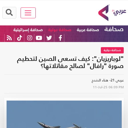
صحافة
صحافة عربية
صحافة دولية
صحافة إسرائيلية
صحافة دولية
"لوباريزيان": كيف تسعى الصين لتحطيم
صورة "رافال" لصالح مقاتلاتها؟
عربي 21- هناء الدندح
11-Jul-25
06:09 PM