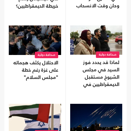
وحان وقت الانسحاب
خريطة الديمقراطيين؟
صحافة دولية
صحافة دولية
لماذا قد يحدد فوز
الاحتلال يكثف هجماته
السيد في مجلس
على غزة رغم خطة
الشيوخ مستقبل
"مجلس السلام"
الديمقراطيين في
أمريكا؟