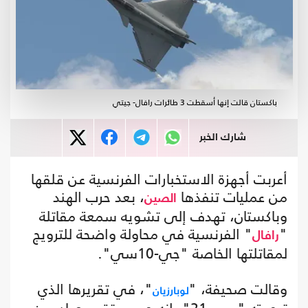
باكستان قالت إنها أسقطت 3 طائرات رافال- جيتي
شارك الخبر
أعربت أجهزة الاستخبارات الفرنسية عن قلقها
من عمليات تنفذها
، بعد حرب الهند
الصين
وباكستان، تهدف إلى تشويه سمعة مقاتلة
"
" الفرنسية في محاولة واضحة للترويج
رافال
لمقاتلتها الخاصة "جي-10سي".
وقالت صحيفة، "
"، في تقريرها الذي
لوبارزيان