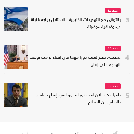
صحافة
3
بالتوازي مع التهديدات الخارجية.. الاحتلال يواجه قنبلة
ديموغرافية موقوتة
صحافة
4
صحيفة: قطر لعبت دورا مهما في إقناع ترامب بوقف
الهجوم على إيران
صحافة
5
تلغراف: دحلان لعب دورا محوريا في إقناع حماس
بالتخلي عن السلاح