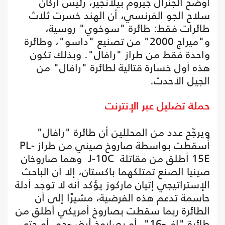
أوضح الجنرال جيروم بيلانجير، رئيس أركان
سلاح الجو الفرنسي، أن الهند خسرت ثلاث
طائرات فقط: طائرة "سوخوي" روسية،
و"ميراج 2000" من تصنيع "داسو"، وطائرة
واحدة فقط من طراز "رافال". وبذلك تكون
هذه أول خسارة قتالية لطائرة "رافال" من
الجيل الأحدث.
حملة تضليل عبر الإنترنت
ويرجّح عدد من المحللين أن طائرة "رافال"
أُسقطت بواسطة صاروخ صيني من طراز PL-
15E أطلق من مقاتلة J-10C وهما صاروخان
صينيا الصنع تمتلكهما باكستان، إلا أن الباحث
الإستراتيجي إتيان ماركوز يؤكد أنه لا توجد أدلة
حاسمة تدعم هذه الفرضية، مشيرًا إلى أن
الطائرة ربما سقطت بصاروخ أمريكي أطلق من
طائرة "إف-16"، أو بصاروخ أرض-جو، أو حتى