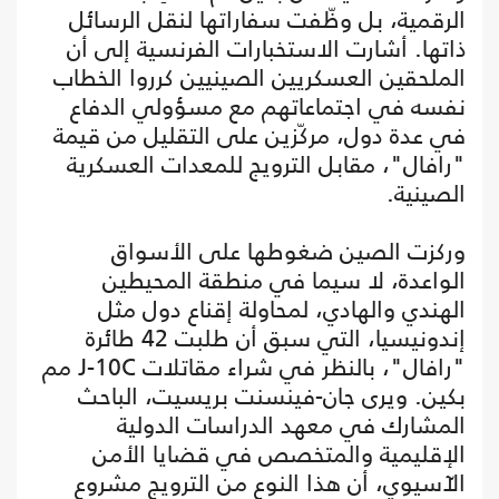
الرقمية، بل وظّفت سفاراتها لنقل الرسائل
ذاتها. أشارت الاستخبارات الفرنسية إلى أن
الملحقين العسكريين الصينيين كرروا الخطاب
نفسه في اجتماعاتهم مع مسؤولي الدفاع
في عدة دول، مركّزين على التقليل من قيمة
"رافال"، مقابل الترويج للمعدات العسكرية
الصينية.
وركزت الصين ضغوطها على الأسواق
الواعدة، لا سيما في منطقة المحيطين
الهندي والهادي، لمحاولة إقناع دول مثل
إندونيسيا، التي سبق أن طلبت 42 طائرة
"رافال"، بالنظر في شراء مقاتلات J-10C مم
بكين. ويرى جان-فينسنت بريسيت، الباحث
المشارك في معهد الدراسات الدولية
الإقليمية والمتخصص في قضايا الأمن
الآسيوي، أن هذا النوع من الترويج مشروع