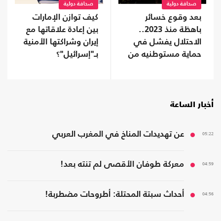
صحافة دولية
صحافة دولية
بعد وقوع خسائر
كيف توازن الإمارات
باهظة منذ 2023..
بين إعادة علاقاتها مع
الاحتلال يفشل في
إيران وشراكتها الأمنية
حماية مستوطنيه من
بـ"إسرائيل"؟
خطر الصواريخ
أخبار الساعة
05:22
عن تهديدات المناخ في المغرب العربي
04:59
معركة طوفان الأقصى لم تنته بعد!
04:56
أحداث سبتة المحتلة: أطروحات مضطربة!