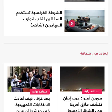
الشرطة الفرنسية تستخدم
السكاكين لثقب قوارب
المهاجرين (شاهد)
المزيد في صحافة
صحافة دولية
صحافة دولية
فورين أفيرز: حرب إيران
بعد غزة.. كيف أعادت
تكشف مأزق أمريكا
الانتخابات التمهيدية
في الشرق الأوسط
في ميشيغان رسم