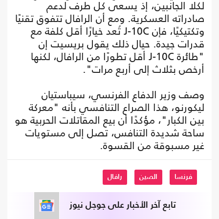
لكلا الجانبين، إذ يسعى كل طرف لدعم
صادراته العسكرية. ومع أن الرافال تتفوق تقنيًا
وتكتيكيًا، فإن J-10C تُعد خيارًا أقل كلفة مع
قدرات جيدة. حيال ذلك يقول بريسيت إن
"طائرة J-10C أقل تطورًا من الرافال، لكنها
أرخص بثلاث إلى أربع مرات".
وصف وزير الدفاع الفرنسي، سيباستيان
ليكورنو، هذا الصراع التنافسي بأنه "معركة
بين الكبار"، مؤكدًا أن بيع المقاتلات الحربية هو
ساحة شديدة التنافس، تصل إلى مستويات
غير مسبوقة من القسوة.
فرنسا
الصين
رافال
تابع آخر الأخبار على جوجل نيوز