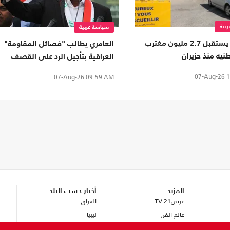
بية
سياسة عربية
المغرب يستقبل 2.7 مليون مغترب
العامري يطالب "فصائل المقاومة"
يه منذ حزيران
العراقية بتأجيل الرد على القصف
السعودي
07-Aug-26
1
07-Aug-26
09:59 AM
المزيد
أخبار حسب البلد
عربي21 TV
العراق
عالم الفن
ليبيا
تكنولوجيا
سوريا