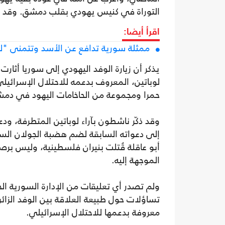
التوراة في كنيس يهودي بقلب دمشق. وقد أتي
اقرأ أيضا:
ممثلة سورية تدافع عن الأسد وتتمنى "ل
يذكر أن زيارة الوفد اليهودي إلى سوريا أثارت
لوباتين، المعروف بدعمه للاحتلال الإسرائيلي
حمرا ومجموعة من الحاخامات اليهود في دمشق
وقد ذكّر ناشطون بآراء لوباتين المتطرفة، ودع
إلى دعواته السابقة لضم هضبة الجولان السو
أبو عاقلة قُتلت بنيران فلسطينية، وليس برص
الموجهة إليه.
ولم تصدر أي تعليقات من الإدارة السورية الج
تساؤلات حول طبيعة العلاقة بين الوفد الزا
معروفة بدعمها للاحتلال الإسرائيلي.