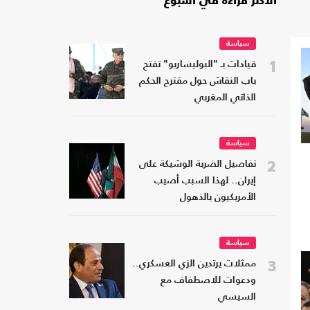
الأكثر قراءة في أسبوع
سياسة
1
قيادات بـ "البوليساريو" تفتح
باب النقاش حول مقترح الحكم
الذاتي المغربي
سياسة
2
تفاصيل الضربة الوشيكة على
إيران.. لهذا السبب أصيب
الأمريكيون بالذهول
سياسة
3
ممثلات يرتدين الزي العسكري..
ودعوات للاصطفاف مع
السيسي