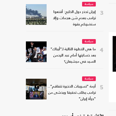
سياسة
3
إيران تحذر دول الخليج: أقنعوا
ترامب بعدم شن هجمات وإلا
سنضربكم بقوة
سياسة
4
ما هي الخطوة التالية لـ"أيباك"
بعد خسارتها أمام عبد الرحمن
السيد في ميشيغان؟
سياسة
5
أزمة "تسريبات الذخيرة تتفاقم"..
ترامب يطلب تحقيقا ويخشى من
"جرأة إيران"