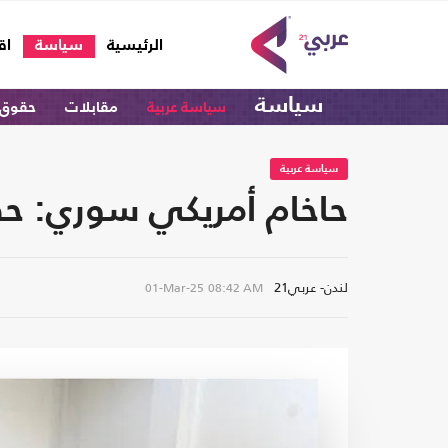
(current)
الرئيسية
سياسة
اق
سياسة
سياسة عربية
مقابلات
حقوق 
سياسة عربية
حاخام أمريكي سوري: ح
لندن- عربي21
01-Mar-25
08:42 AM