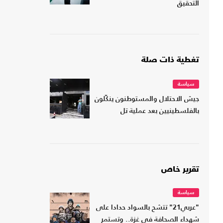
التحقيق
تغطية ذات صلة
سياسة
جيش الاحتلال والمستوطنون ينكّلون
بالفلسطينيين بعد عملية تل
تقرير خاص
سياسة
"عربي21" تتشح بالسواد حدادا على
شهداء الصحافة في غزة.. وتستمر