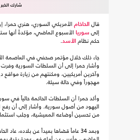
شارك الخبر
قال
الأمريكي السوري، هنري حمرا، إن 
الحاخام
إلى
الأسبوع الماضي، مؤكدةً أنها ست
سوريا
حكم نظام
.
الأسد
جاء ذلك خلال مؤتمر صحفي في العاصمة الأم
وأشار حمرا إلى أن السلطات السورية وفرت ا
وآخرين أمريكيين، ومكنتهم من زيارة مواقع د
مهجوراً وفي حالة سيئة.
وأكد حمرا أن السلطات الحاكمة حالياً في سور
اليهود من أصول سورية. وأشار إلى أن رفع ا
من تحسين أوضاعه المعيشية، وجلب استثمارا
وبعد 34 عاماً قضاها بعيداً عن بلاده، 
الماضي، وأعرب عن أمله في عودة بقية يهود