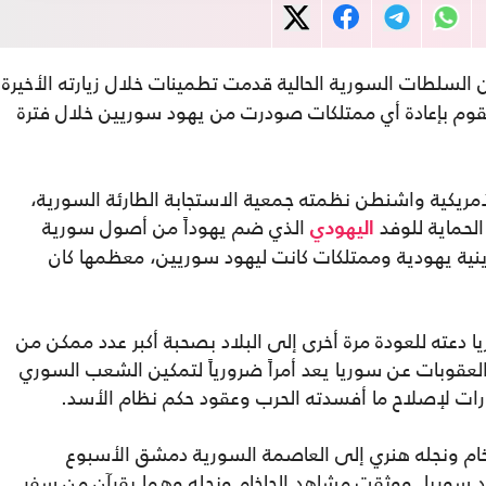
السلطات السورية الحالية قدمت تطمينات خلال زيارته الأخيرة
قوم بإعادة أي ممتلكات صودرت من يهود سوريين خلال فترة
ريكية واشنطن نظمته جمعية الاستجابة الطارئة السورية،
لحماية للوفد
الذي ضم يهوداً من أصول سورية
اليهودي
ينية يهودية وممتلكات كانت ليهود سوريين، معظمها كان
يا دعته للعودة مرة أخرى إلى البلاد بصحبة أكبر عدد ممكن من
لعقوبات عن سوريا يعد أمراً ضرورياً لتمكين الشعب السوري
ت لإصلاح ما أفسدته الحرب وعقود حكم نظام الأسد.
عاد الحاخام ونجله هنري إلى العاصمة السورية دمشق الأسبوع
 سوريا. ووثقت مشاهد الحاخام ونجله وهما يقرآن من سفر