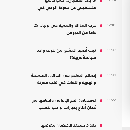
12:26
ما بعد القضبان.. كتاب لأسير
فلسطيني عن معركة الوعي في
مواجهة هندسة الخضوع
12:01
حزب العدالة والتنمية في تركيا.. 25
عاماً من الدروس
11:37
كيف أصبح العشق من طرف واحد
سياسةً عربية؟!
11:34
إصلاح التعليم في الجزائر.. الفلسفة
والهوية واللغات في قلب معركة
المدرسة
11:22
لوفيغارو: الفخ الإيراني واتفاقها مع
عُمان أطاح بخيارات ترامب لكسب
الحرب
11:11
بغداد تستعد لاحتضان معرضها