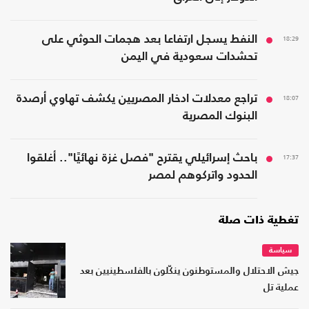
18:29
النفط يسجل ارتفاعا بعد هجمات الحوثي على
تحشدات سعودية في اليمن
18:07
تراجع معدلات ادخار المصريين يكشف تهاوي أرصدة
البنوك المصرية
17:37
باحث إسرائيلي يقترح "فصل غزة نهائيًا".. أغلقوا
الحدود واتركوهم لمصر
تغطية ذات صلة
سياسة
جيش الاحتلال والمستوطنون ينكّلون بالفلسطينيين بعد
عملية تل