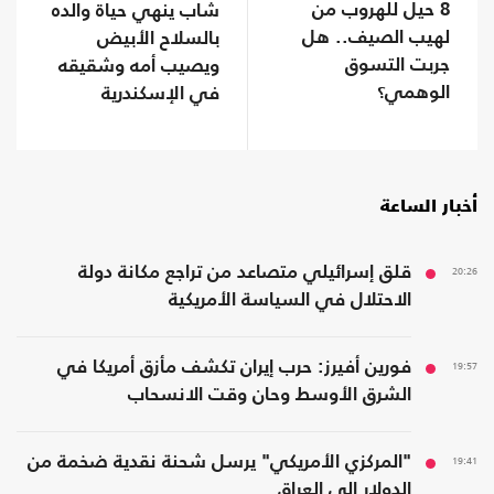
8 حيل للهروب من
شاب ينهي حياة والده
لهيب الصيف.. هل
بالسلاح الأبيض
جربت التسوق
ويصيب أمه وشقيقه
الوهمي؟
في الإسكندرية
أخبار الساعة
20:26
قلق إسرائيلي متصاعد من تراجع مكانة دولة
الاحتلال في السياسة الأمريكية
19:57
فورين أفيرز: حرب إيران تكشف مأزق أمريكا في
الشرق الأوسط وحان وقت الانسحاب
19:41
"المركزي الأمريكي" يرسل شحنة نقدية ضخمة من
الدولار إلى العراق