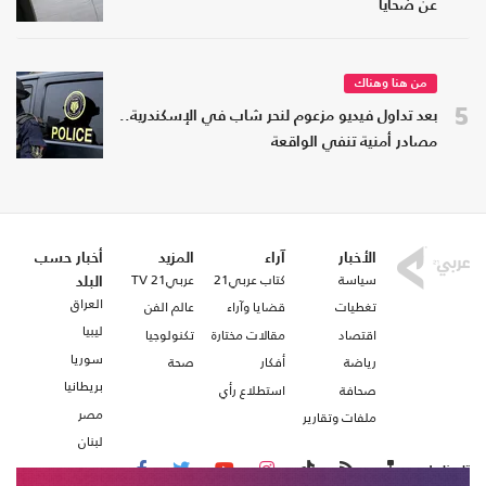
عن ضحايا
من هنا وهناك
5
بعد تداول فيديو مزعوم لنحر شاب في الإسكندرية..
مصادر أمنية تنفي الواقعة
الأخبار
آراء
المزيد
أخبار حسب
سياسة
كتاب عربي21
عربي21 TV
البلد
العراق
تغطيات
قضايا وآراء
عالم الفن
ليبيا
اقتصاد
مقالات مختارة
تكنولوجيا
سوريا
رياضة
أفكار
صحة
بريطانيا
صحافة
استطلاع رأي
مصر
ملفات وتقارير
لبنان
تابعنا على