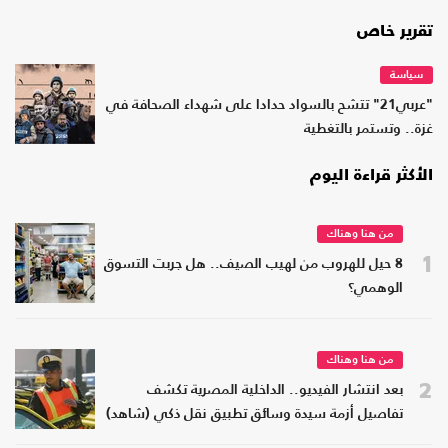
تقرير خاص
سياسة
"عربي21" تتشح بالسواد حدادا على شهداء الصحافة في
غزة.. وتستمر بالتغطية
الأكثر قراءة اليوم
من هنا وهناك
1
8 حيل للهروب من لهيب الصيف.. هل جربت التسوق
الوهمي؟
من هنا وهناك
2
بعد انتشار الفيديو.. الداخلية المصرية تكشف
تفاصيل أزمة سيدة وسائق تطبيق نقل ذكي (شاهد)