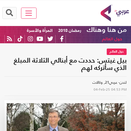
من هنا وهناك
رمضان 2018
المرأة والأسرة
حول العالم
حول العالم
بيل غيتس: حددت مع أبنائي الثلاثة المبلغ
الذي سأتركه لهم
لندن- عربي21, وكالات
04-Feb-25
04:53 PM