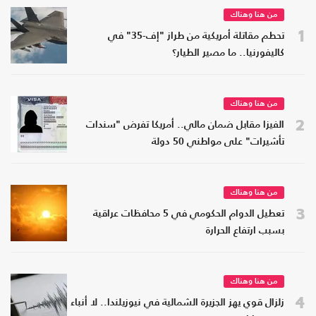
من هنا وهناك
1
تحطم مقاتلة أمريكية من طراز "إف-35" في
كاليفورنيا.. ما مصير الطيار؟
من هنا وهناك
2
الفيزا مقابل ضمان مالي.. أمريكا تفرض "سندات
تأشيرات" على مواطني 50 دولة
من هنا وهناك
3
تعطيل الدوام الحكومي في 5 محافظات عراقية
بسبب ارتفاع الحرارة
من هنا وهناك
4
زلزال قوي يهز الجزيرة الشمالية في نيوزيلندا.. لا أنباء