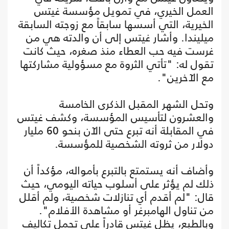
العمل الخيري، في تمويل مؤسسة غيتس
الخيرية، التي أسسها سابقاً مع زوجته السابقة
ميليندا. وأشار غيتس إلى أن والدته هي من
غرست فيه حب العطاء منذ صغره، حيث كانت
تقول له: "تأتي الثروة مع مسؤولية مشاركتها
مع الآخرين".
وتحل الشهر المقبل الذكرى الخامسة
والعشرون لتأسيس المؤسسة، وكشف غيتس
في المقابلة أنه تبرع حتى الآن بنحو 60 مليار
دولار من ثروته الشخصية للمؤسسة.
وأضاف أنه يستمتع بالتبرع بأمواله، مؤكداً أن
ذلك لم يؤثر على أسلوب حياته اليومي، حيث
قال: "لم أقدم أي تنازلات شخصية، ولم أقلل
من تناول الهامبرغر أو مشاهدة الأفلام".
وبالطبع، يظل غيتس قادراً على تحمل تكاليف