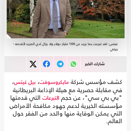
غيتس: لقد تبرعت بما يزيد عن 100 مليار دولار ولا يزال لدي المزيد لأقدمه -
جيتي
شارك الخبر
كشف مؤسس شركة
،
،
مايكروسوفت
بيل غيتس
في مقابلة حصرية مع هيئة الإذاعة البريطانية
"بي بي سي"، عن حجم
التي قدمتها
التبرعات
مؤسسته الخيرية لدعم جهود مكافحة الأمراض
التي يمكن الوقاية منها والحد من الفقر حول
العالم.