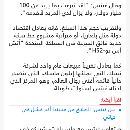
وقال غيتس: "لقد تبرعت بما يزيد عن 100
مليار دولار، ولا يزال لدي المزيد لأقدمه".
ولتقريب حجم هذا المبلغ، فإنه يعادل اقتصاد
دولة مثل بلغاريا، أو ميزانية مشروع خط سكة
حديد فائق السرعة في المملكة المتحدة "أتش
أس تو-HS2".
كما يعادل تقريباً مبيعات عام واحد لشركة
تسلا، التي يملكها إيلون ماسك، الذي يتصدر
حالياً قائمة أغنى رجال العالم، وهو المركز الذي
احتله غيتس لسنوات طويلة.
اقرأ أيضا:
بيل غيتس: الطلاق من ميليندا أكبر فشل في
حياتي
ويتعاون غيتس مع وارن بافت، شريكه في