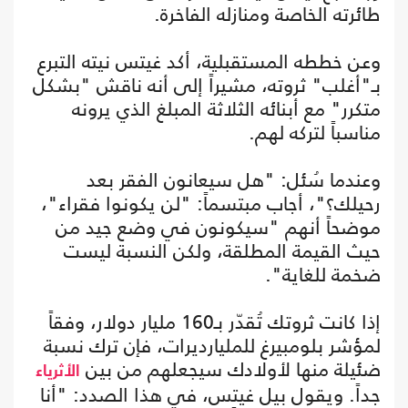
طائرته الخاصة ومنازله الفاخرة.
وعن خططه المستقبلية، أكد غيتس نيته التبرع
بـ"أغلب" ثروته، مشيراً إلى أنه ناقش "بشكل
متكرر" مع أبنائه الثلاثة المبلغ الذي يرونه
مناسباً لتركه لهم.
وعندما سُئل: "هل سيعانون الفقر بعد
رحيلك؟"، أجاب مبتسماً: "لن يكونوا فقراء"،
موضحاً أنهم "سيكونون في وضع جيد من
حيث القيمة المطلقة، ولكن النسبة ليست
ضخمة للغاية".
إذا كانت ثروتك تُقدّر بـ160 مليار دولار، وفقاً
لمؤشر بلومبيرغ للمليارديرات، فإن ترك نسبة
ضئيلة منها لأولادك سيجعلهم من بين
الأثرياء
جداً. ويقول بيل غيتس، في هذا الصدد: "أنا