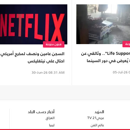
عة
فنون منوعة
فيلم "Life Support".. وثائقي عن
السجن عامين ونصف لمخرج أمريكي
ة يُعرض في دور السينما
احتال على نيتفليكس
05-Jul-26
0
30-Jun-26
08:31 AM
المزيد
أخبار حسب البلد
عربي21 TV
العراق
عالم الفن
ليبيا