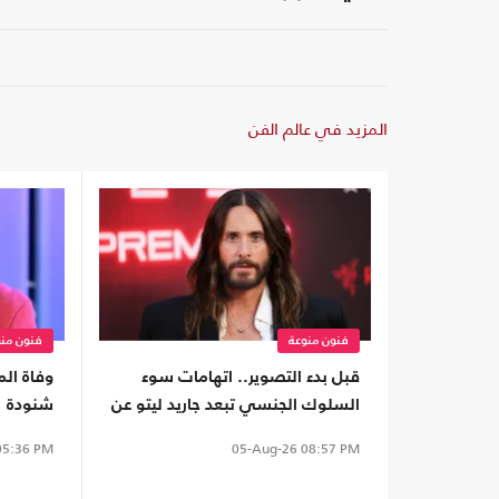
المزيد في عالم الفن
فنون منوعة
فنون منو
قبل بدء التصوير.. اتهامات سوء
وفاة ال
السلوك الجنسي تبعد جاريد ليتو عن
شنودة
فيلم جديد
5:36 PM
05-Aug-26
08:57 PM