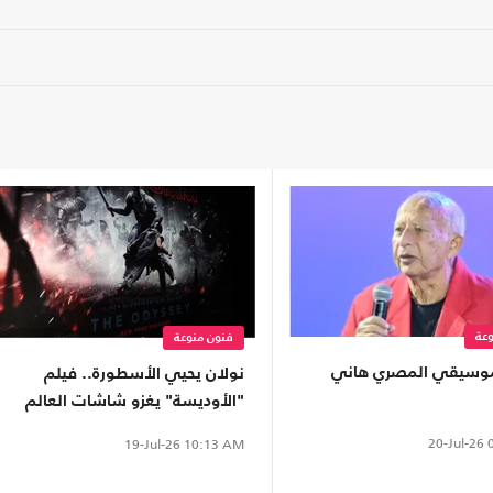
عة
فنون منوعة
موسيقي المصري هاني
نولان يحيي الأسطورة.. فيلم
"الأوديسة" يغزو شاشات العالم
20-Jul-26
0
19-Jul-26
10:13 AM