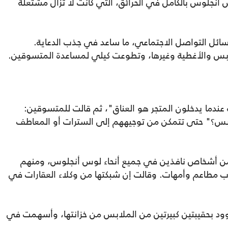
أنجلوس بالكامل في الحرائق، التي كانت لا تزال مشتعلة
ئل التواصل الاجتماعي، ما ساعد في جذب الدعاية.
 والأغطية وغيرها، وتطوعت كيلي لمساعدة المتسوقين.
ندما يدخلون المتجر هو العناق"، ثم قالت للمتسوقين:
بس؟" حتى تتمكن من توجيههم إلى السترات أو المعاطف
ا من أشخاص نافذين في جميع أنحاء لوس أنجلوس، ومنهم
 مطاعم وأمهات. وقالت إن شبكتها من وكلاء العقارات في
د بحقيبتين كبيرتين من الملابس من خزانتها، وأسهمت في