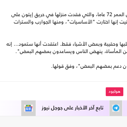
واختارت إيلين بينيت أشياء لوالدتها البالغة من العمر 72 عاما، والتي فقدت منزلها في حريق إيتون على
 إنها اختارت "الأساسيات"، ومنها الجوارب والسترات
لبها وحقيبة وبعض الأشياء فقط. اعتقدت أنها ستعود... إنه
من المأساة، ينهض الناس ويساعدون بعضهم البعض".
دون دعم بعضهم البعض"، وفق قولها.
هوليود
تابع آخر الأخبار على جوجل نيوز