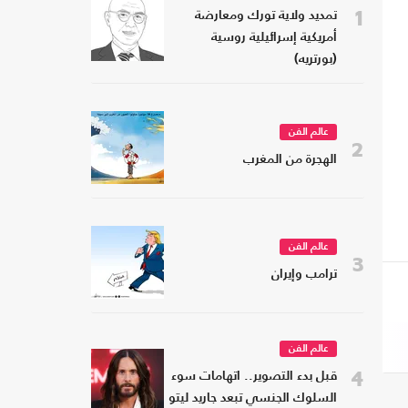
1
تمديد ولاية تورك ومعارضة
أمريكية إسرائيلية روسية
(بورتريه)
عالم الفن
2
الهجرة من المغرب
عالم الفن
3
ترامب وإيران
عالم الفن
4
قبل بدء التصوير.. اتهامات سوء
السلوك الجنسي تبعد جاريد ليتو