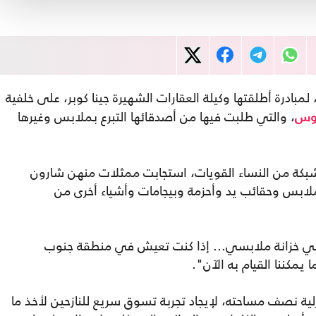
 لمبادرة أطلقتها وكيلة العقارات الشهيرة جينا كوبر، على خلفية
، والتي طلبت فيها من أصدقائها التبرع بملابس وغيرها
لوس
شبكة من النساء القويات، استجابت ممثلات منهن شارون
لابس وحقائب يد وأحزمة وبيجامات وأشياء أخرى من
ا في خزانة ملابسي... إذا كنت تعيش في منطقة جنوب
يمكننا القيام به الآن".
زلية نصف مساحته، لإيجاد تجربة تسوق سريع للنازحين لأخذ ما