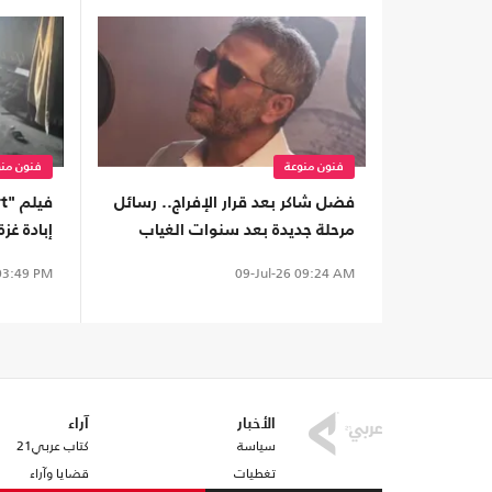
فنون منوعة
فنون منو
فضل شاكر بعد قرار الإفراج.. رسائل
مرحلة جديدة بعد سنوات الغياب
إبادة غز
ببريطانيا
3:49 PM
09-Jul-26
09:24 AM
الأخبار
آراء
سياسة
كتاب عربي21
تغطيات
قضايا وآراء