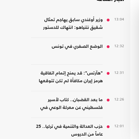
13:04
وزير أوغندي سابق يهاجم تمثال
شقيق نتنياهو: انتهاك للدستور
والسيادة وتشويه لذاكرة عنتيبي
12:32
الوضع الصفري في تونس
12:31
"هآرتس": قد يمنح إتمام اتفاقية
هرمز إيران مكافأة لم تكن تتوقعها
12:26
ما بعد القضبان.. كتاب لأسير
فلسطيني عن معركة الوعي في
مواجهة هندسة الخضوع
12:01
حزب العدالة والتنمية في تركيا.. 25
عاماً من الدروس