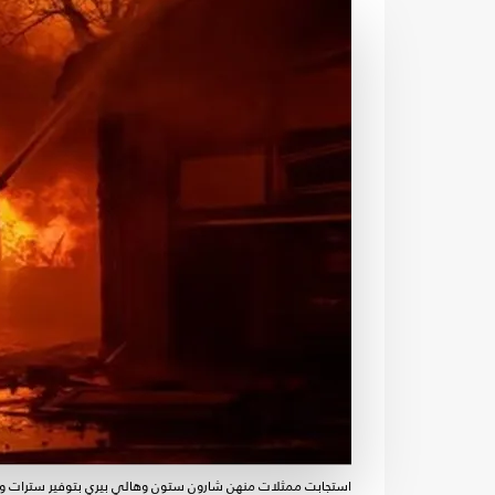
استجابت ممثلات منهن شارون ستون وهالي بيري بتوفير سترات و