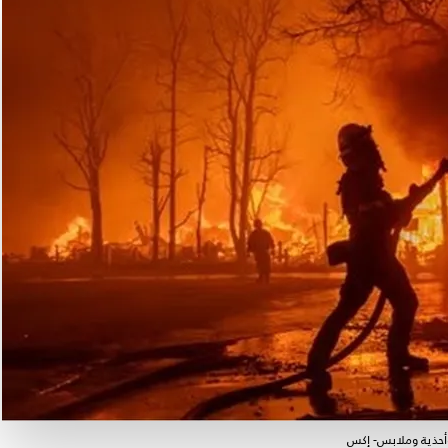
أحذية وملابس- إكس