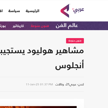
(current)
الرئيسية
سياسة
اق
عالم الفن
فنون منوعة
كاريكاتير
بورت
فنون منوعة
مشاهير هوليود يستجيبو
أنجلوس
لندن- عربي21، وكالات
11-Jan-25
01:37 PM