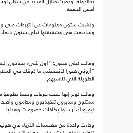
يحتاجونه. ودمرت منازل العديد من سكان لوس 
أمس الجمعة.
ونشرت ستون معلومات عن التبرعات على وسا
وساهمت هي وشقيقتها كيلي ستون بالملابس
وقالت كيلي ستون: "أول شيء يحتاجون إليه ع
"أروني صورا لأنفسكم، ما ذوقك في الملا
الطويلة التي تناسبهم.
وقالت كوبر إنها تلقت تبرعات ودعما تطوعي
ممثلون ومديرون تنفيذيون ومحامون وأصحاب
نيويورك أرسلوا بطاقات خصومات وهدايا.
وجاءت واحدة من مصممات الأزياء في هوليوو
تنظيم المتجر للمتسوقين مطلع الأسبوع.