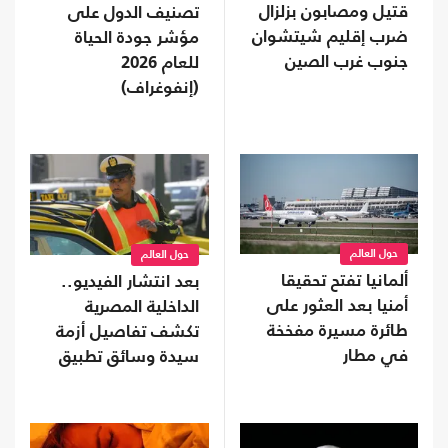
قتيل ومصابون بزلزال
تصنيف الدول على
ضرب إقليم شيتشوان
مؤشر جودة الحياة
جنوب غرب الصين
للعام 2026
(إنفوغراف)
حول العالم
حول العالم
ألمانيا تفتح تحقيقا
بعد انتشار الفيديو..
أمنيا بعد العثور على
الداخلية المصرية
طائرة مسيرة مفخخة
تكشف تفاصيل أزمة
في مطار
سيدة وسائق تطبيق
نقل ذكي (شاهد)