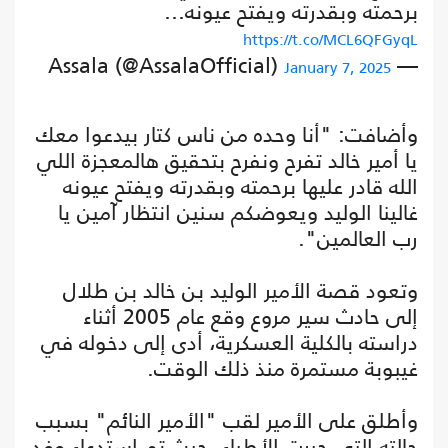
برحمته وبقدرته ويفتح عيونه…
https://t.co/MCL6QFGyqL
— Assala (@AssalaOfficial)
January 7, 2025
وأضافت: "أنا وحده من ناس كتار بيدعوا معك
يا أمير خالد تفرح ونفرح بتحقيق هالمعجزة اللي
الله قادر عليها برحمته وبقدرته ويفتح عيونه
غالينا الوليد ويعوضكم سنين انتظار آمين يا
رب العالمين".
وتعود قصة الأمير الوليد بن خالد بن طلال
إلى حادث سير مروع وقع عام 2005 أثناء
دراسته بالكلية العسكرية، أدى إلى دخوله في
غيبوبة مستمرة منذ ذلك الوقت.
وأطلق على الأمير لقب "الأمير النائم" بسبب
حالته التي حيرت الأطباء، حيث تم استدعاء وفد