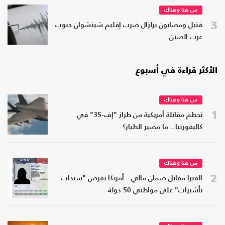
من هنا وهناك
3
قتيل ومصابون بزلزال ضرب إقليم شيتشوان جنوب
غرب الصين
الأكثر قراءة في أسبوع
من هنا وهناك
1
تحطم مقاتلة أمريكية من طراز "إف-35" في
كاليفورنيا.. ما مصير الطيار؟
من هنا وهناك
2
الفيزا مقابل ضمان مالي.. أمريكا تفرض "سندات
تأشيرات" على مواطني 50 دولة