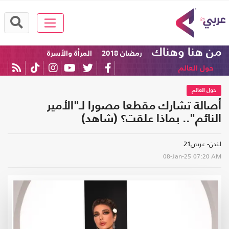
من هنا وهناك
رمضان 2018
المرأة والأسرة
حول العالم
حول العالم
أصالة تشارك مقطعا مصورا لـ"الأمير
النائم".. بماذا علقت؟ (شاهد)
لندن- عربي21
08-Jan-25
07:20 AM