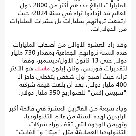
المليارات البالغ عددهم أكثر من 2800 حول
العالم قد ازدادوا ثراء في سنة 2024؛ حيث
ارتفعت ثرواتهم بمليارات بل عشرات المليارات
من الدولارات.
وقد زاد العشرة الأوائل من أصحاب المليارات
هذه السنة ثرواتهم الجماعية بمقدار 730 مليار
دولار حتى 13 كانون الأول/ديسمبر، وفقا
لتقديرات فوربس، وكان إيلون
هو الأكثر
ماسك
ثراء؛ حيث أصبح أول شخص يتخطى حاجز الـ
400 مليار دولار، بعد أن بلغت قيمة شركته
"سبيس إكس" للصواريخ 350 مليار دولار.
وجاء سبعة من الفائزين العشرة في قائمة أكبر
الرابحين لهذه السنة من عالم التكنولوجيا،
وتهيمن الوجوه التي تقف وراء شركات
التكنولوجيا العملاقة مثل "ميتا" و"ألفابت"