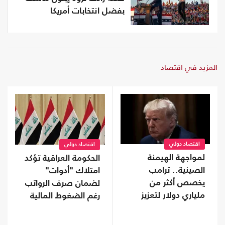
بفضل انتخابات أمريكا
المزيد في اقتصاد
اقتصاد دولي
اقتصاد دولي
لمواجهة الهيمنة
الحكومة العراقية تؤكد
الصينية.. ترامب
امتلاك "أدوات"
يخصص أكثر من
لضمان صرف الرواتب
ملياري دولار لتعزيز
رغم الضغوط المالية
إنتاج المعادن الحيوية