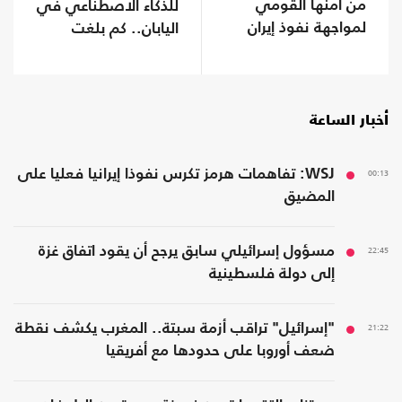
من أمنها القومي
للذكاء الاصطناعي في
لمواجهة نفوذ إيران
اليابان.. كم بلغت
تكلفته؟
أخبار الساعة
00:13
WSJ: تفاهمات هرمز تكرس نفوذا إيرانيا فعليا على
المضيق
22:45
مسؤول إسرائيلي سابق يرجح أن يقود اتفاق غزة
إلى دولة فلسطينية
21:22
"إسرائيل" تراقب أزمة سبتة.. المغرب يكشف نقطة
ضعف أوروبا على حدودها مع أفريقيا