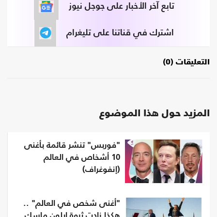
تابع آخر الأخبار على جوجل نيوز
اشترك في قناتنا على تليغرام
التعليقات (0)
المزيد حول هذا الموضوع
"فوربس" تنشر قائمة بأغنى
10 أشخاص في العالم
(إنفوغراف)
"أغنى شخص في العالم" ..
هكذا زادت ثروة إيلون ماسك