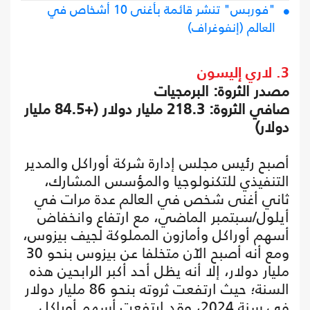
"فوربس" تنشر قائمة بأغنى 10 أشخاص في
العالم (إنفوغراف)
3. لاري إليسون
مصدر الثروة: البرمجيات
صافي الثروة: 218.3 مليار دولار (+84.5 مليار
دولار)
أصبح رئيس مجلس إدارة شركة أوراكل والمدير
التنفيذي للتكنولوجيا والمؤسس المشارك،
ثاني أغنى شخص في العالم عدة مرات في
أيلول/سبتمبر الماضي، مع ارتفاع وانخفاض
أسهم أوراكل وأمازون المملوكة لجيف بيزوس،
ومع أنه أصبح الآن متخلفا عن بيزوس بنحو 30
مليار دولار، إلا أنه يظل أحد أكبر الرابحين هذه
السنة؛ حيث ارتفعت ثروته بنحو 86 مليار دولار
في سنة 2024، وقد ارتفعت أسهم أوراكل