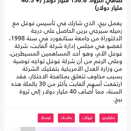
صافي الثروة: 156.6 مليار دولار (+ 40.5
مليار دولار)
يعمل بيج، الذي شارك في تأسيس غوغل مع
زميله سيرجي برين الحاصل على درجة
الدكتوراة من جامعة ستانفورد في سنة 1998،
كعضو في مجلس إدارة شركة ألفابت، شركة
غوغل الأم، وهو أحد المساهمين المسيطرين،
وعلى الرغم من أن شركة غوغل تواجه توصية
من وزارة العدل الأمريكية بتفكيك الشركة
بسبب مخاوف تتعلق بمكافحة الاحتكار، فقد
ارتفعت أسهم ألفابت بأكثر من 30 بالمئة هذه
السنة، مما أضاف 40 مليار دولار إلى ثروة
بيج.
ملياردير
ثروات
ماسك
تيسلا