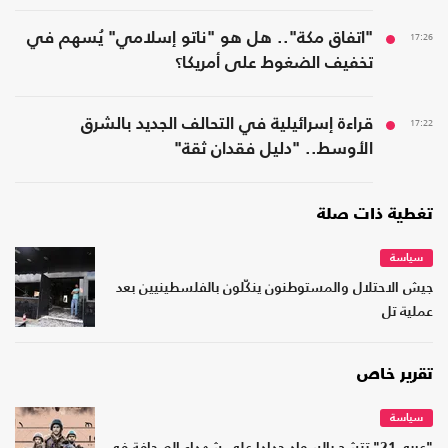
17:26
"اتفاق مكة".. هل هو "ناتو إسلامي" يُسهم في
تخفيف الضغوط على أمريكا؟
17:22
قراءة إسرائيلية في التحالف الجديد بالشرق
الأوسط.. "دليل فقدان ثقة"
تغطية ذات صلة
سياسة
جيش الاحتلال والمستوطنون ينكّلون بالفلسطينيين بعد
عملية تل
تقرير خاص
سياسة