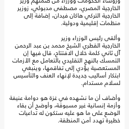
ورؤساء الحكومات ووزراء من ضمنهم وزير
الخارجية المصري، مصطفى مدبولي، زوزير
الخارجية التركي هاكان فيدان، إضافة إلى
منظمات إقليمية ودولية.
وألقى رئيس الوزراء وزير
الخارجية القطري الشيخ محمد بن عبد الرحمن
آل ثاني كلمة خلال الافتتاح، قال فيها إن
التمسك بالنهج التقليدي بالتعامل مع الأزمات
المستعصية يؤدي إلى تفاقمها، وينبغي
ابتكار أساليب جديدة لإنهاء العنف والتأسيس
لسلام مستدام.
وأضاف أن ما نشهده في غزة هو دوامة عنيفة
وأزمة إنسانية غير مسبوقة، وأوضح أن بقاء
الوضع على ما هو عليه ستكون له تداعيات
خطيرة تهدد أمن المنطقة.