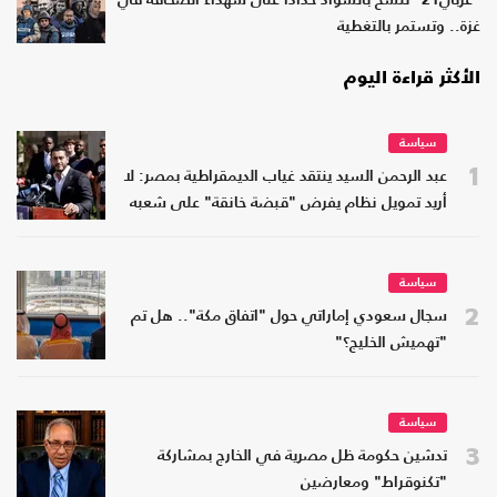
"عربي21" تتشح بالسواد حدادا على شهداء الصحافة في
غزة.. وتستمر بالتغطية
الأكثر قراءة اليوم
سياسة
1
عبد الرحمن السيد ينتقد غياب الديمقراطية بمصر: لا
أريد تمويل نظام يفرض "قبضة خانقة" على شعبه
سياسة
2
سجال سعودي إماراتي حول "اتفاق مكة".. هل تم
"تهميش الخليج؟"
سياسة
3
تدشين حكومة ظل مصرية في الخارج بمشاركة
"تكنوقراط" ومعارضين