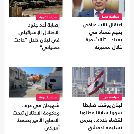
سياسة عربية
سياسة عربية
اعتقال نائب عراقي
إصابة أحد جنود
بتهم فساد في
الاحتلال الإسرائيلي
بغداد.. "ثالث مرة
في لبنان خلال "حادث
خلال مسيرته
عملياتي"
السياسية"
سياسة عربية
سياسة عربية
لبنان يوقف ضابطا
شهيدان في غزة..
سوريا سابقا مطلوبا
وحكومة الاحتلال تبحث
لقضاء بلاده.. يدرس
الاتفاق الأخير بضغط
تسليمه لدمشق
أمريكي