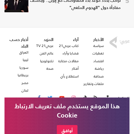
5
ترامب يحدد موعد بدء المفاوضات مع إيران.. ويكشف
مفاجأة حول "الهجوم الملغي"
الأخبار
آراء
المزيد
أخبار حسب
سياسة
كتاب عربي21
عربي21 TV
البلد
العراق
تغطيات
قضايا وآراء
عالم الفن
ليبيا
اقتصاد
مقالات مختارة
تكنولوجيا
سوريا
رياضة
أفكار
صحة
بريطانيا
صحافة
استطلاع رأي
مصر
ملفات وتقارير
لبنان
تابعنا على
هذا الموقع يستخدم ملف تعريف الارتباط
Cookie
من نحن
اتصل بنا
شروط الاستخدام
أوافق